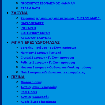
ΠΡΟΣΘΕΤΟΣ ΕΞΟΠΛΙΣΜΟΣ HAMMAM
STEAM BATH
ΣΑΟΥΝΑ
Χειροποίητες σάουνες στα μέτρα σας (CUSTOM MADE)
ΠΑΡΑΔΟΣΙΑΚΕΣ
INFRARED
ΕΞΩΤΕΡΙΚΟΥ ΧΩΡΟΥ
ΑΞΕΣΟΥΑΡ ΣΑΟΥΝΑΣ
ΜΠΑΝΙΕΡΕΣ ΥΔΡΟΜΑΣΑΖ
Serenity 1 ατόμου – Γυάλινη πρόσοψη
Harmony 2 ατόμων Γωνιακή
Crystal 2 ατόμων – Γυάλινη πρόσοψη
Felicity 2 ατόμων – Γυάλινη πρόσοψη
Heaven 2 ατόμων – Ορθογώνια -Γυάλινη πρόσοψη
Noir 2 ατόμων – Ορθογώνια με καταρράκτες
ΠΙΣΙΝΑ
Φίλτρα πισίνας
Αντλίες ανακυκλοφορίας
Pool Liners
Αντλίες υδρομασάζ
Ανοξείδωτα εξαρτήματα