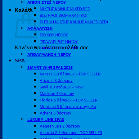
ΑΠΙΟΝΙΣΤΕΣ ΝΕΡΟΥ
ΜΙΚΤΗΣ ΚΛΙΝΗΣ MIXED BED
Καλάθι
ΔΙΣΤΗΛΟΙ ΒΙΟΜΗΧΑΝΙΚΟΙ
ΡΗΤΙΝΗ ΜΙΚΤΗΣ ΚΛΙΝΗΣ (MIXED BED)
ΑΦΑΛΑΤΩΣΗ
ΓΛΥΚΟΥ ΝΕΡΟΥ
ΥΦΑΛΜΥΡΟΥ ΝΕΡΟΥ
Κανένα προϊόν στο καλάθι σας.
ΘΑΛΑΣΣΙΝΟΥ ΝΕΡΟΥ
ΑΠΟΛΥΜΑΝΣΗ ΝΕΡΟΥ
SPA
SMART WI-FI SPAS 2025
Kansas 2-3 θέσεων – TOP SELLER
Arizona 3 θέσεων
Seville 3 ατόμων – New!
Madison 4 θέσεων
Florida 5 θέσεων – TOP SELLER
Montana 5 θέσεων στρογγυλό
Athens 6 θέσεων
LUXURY LINE SPAS
Aegean Spa 2 θέσεων
Victoria 2-3 θέσεων – TOP SELLER
Andes 2-3 θέσεων – TOP SELLER