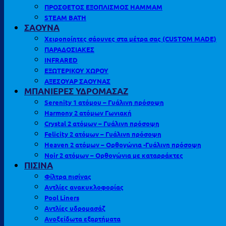
ΠΡΟΣΘΕΤΟΣ ΕΞΟΠΛΙΣΜΟΣ HAMMAM
STEAM BATH
ΣΑΟΥΝΑ
Χειροποίητες σάουνες στα μέτρα σας (CUSTOM MADE)
ΠΑΡΑΔΟΣΙΑΚΕΣ
INFRARED
ΕΞΩΤΕΡΙΚΟΥ ΧΩΡΟΥ
ΑΞΕΣΟΥΑΡ ΣΑΟΥΝΑΣ
ΜΠΑΝΙΕΡΕΣ ΥΔΡΟΜΑΣΑΖ
Serenity 1 ατόμου – Γυάλινη πρόσοψη
Harmony 2 ατόμων Γωνιακή
Crystal 2 ατόμων – Γυάλινη πρόσοψη
Felicity 2 ατόμων – Γυάλινη πρόσοψη
Heaven 2 ατόμων – Ορθογώνια -Γυάλινη πρόσοψη
Noir 2 ατόμων – Ορθογώνια με καταρράκτες
ΠΙΣΙΝΑ
Φίλτρα πισίνας
Αντλίες ανακυκλοφορίας
Pool Liners
Αντλίες υδρομασάζ
Ανοξείδωτα εξαρτήματα