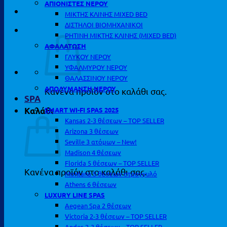
ΑΠΙΟΝΙΣΤΕΣ ΝΕΡΟΥ
ΜΙΚΤΗΣ ΚΛΙΝΗΣ MIXED BED
ΔΙΣΤΗΛΟΙ ΒΙΟΜΗΧΑΝΙΚΟΙ
ΡΗΤΙΝΗ ΜΙΚΤΗΣ ΚΛΙΝΗΣ (MIXED BED)
ΑΦΑΛΑΤΩΣΗ
ΓΛΥΚΟΥ ΝΕΡΟΥ
ΥΦΑΛΜΥΡΟΥ ΝΕΡΟΥ
ΘΑΛΑΣΣΙΝΟΥ ΝΕΡΟΥ
ΑΠΟΛΥΜΑΝΣΗ ΝΕΡΟΥ
Κανένα προϊόν στο καλάθι σας.
SPA
SMART WI-FI SPAS 2025
Καλάθι
Kansas 2-3 θέσεων – TOP SELLER
Arizona 3 θέσεων
Seville 3 ατόμων – New!
Madison 4 θέσεων
Florida 5 θέσεων – TOP SELLER
Κανένα προϊόν στο καλάθι σας.
Montana 5 θέσεων στρογγυλό
Athens 6 θέσεων
LUXURY LINE SPAS
Aegean Spa 2 θέσεων
Victoria 2-3 θέσεων – TOP SELLER
Andes 2-3 θέσεων – TOP SELLER