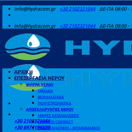
Μετάβαση
info@hydracom.gr
+30 2102321044
ΔΕ-ΠΑ 08:00 - 
στο
περιεχόμενο
info@hydracom.gr
+30 2102321044
ΔΕ-ΠΑ 08:00 - 
ΑΡΧΙΚΗ
ΕΠΕΞΕΡΓΑΣΙΑ ΝΕΡΟΥ
ΦΙΛΤΡΑ ΝΕΡΟΥ
ΟΙΚΙΑΚΑ
ΒΙΟΜΗΧΑΝΙΚΑ
ΠΟΛΥΣΤΡΩΜΑΤΙΚΑ
ΑΠΟΣΚΛΗΡΥΝΤΕΣ ΝΕΡΟΥ
ΚΑΛΕΣΤΕ ΜΑΣ
ΜΙΚΡΕΣ ΚΑΤΑΝΑΛΩΣΕΙΣ
+30 2102321044
ΟΙΚΙΑΚΟΙ COMPACT
+30 6974196828
ΕΠΑΓΓΕΛΜΑΤΙΚΟΙ – ΒΙΟΜΗΧΑΝΙΚΟΙ