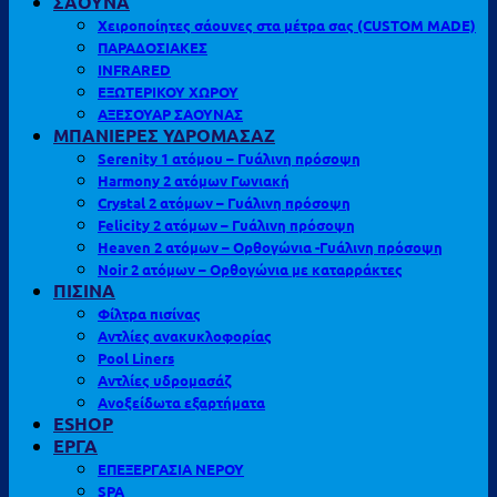
ΣΑΟΥΝΑ
Χειροποίητες σάουνες στα μέτρα σας (CUSTOM MADE)
ΠΑΡΑΔΟΣΙΑΚΕΣ
INFRARED
ΕΞΩΤΕΡΙΚΟΥ ΧΩΡΟΥ
ΑΞΕΣΟΥΑΡ ΣΑΟΥΝΑΣ
ΜΠΑΝΙΕΡΕΣ ΥΔΡΟΜΑΣΑΖ
Serenity 1 ατόμου – Γυάλινη πρόσοψη
Harmony 2 ατόμων Γωνιακή
Crystal 2 ατόμων – Γυάλινη πρόσοψη
Felicity 2 ατόμων – Γυάλινη πρόσοψη
Heaven 2 ατόμων – Ορθογώνια -Γυάλινη πρόσοψη
Noir 2 ατόμων – Ορθογώνια με καταρράκτες
ΠΙΣΙΝΑ
Φίλτρα πισίνας
Αντλίες ανακυκλοφορίας
Pool Liners
Αντλίες υδρομασάζ
Ανοξείδωτα εξαρτήματα
ESHOP
ΕΡΓΑ
ΕΠΕΞΕΡΓΑΣΙΑ ΝΕΡΟΥ
SPA