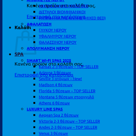
Κανένα προϊόν στο καλάθι σας.
ΜΙΚΤΗΣ ΚΛΙΝΗΣ MIXED BED
ΔΙΣΤΗΛΟΙ ΒΙΟΜΗΧΑΝΙΚΟΙ
Επιστροφή στο κατάστημα
ΡΗΤΙΝΗ ΜΙΚΤΗΣ ΚΛΙΝΗΣ (MIXED BED)
ΑΦΑΛΑΤΩΣΗ
Καλάθι
ΓΛΥΚΟΥ ΝΕΡΟΥ
ΥΦΑΛΜΥΡΟΥ ΝΕΡΟΥ
ΘΑΛΑΣΣΙΝΟΥ ΝΕΡΟΥ
ΑΠΟΛΥΜΑΝΣΗ ΝΕΡΟΥ
SPA
SMART WI-FI SPAS 2025
Κανένα προϊόν στο καλάθι σας.
Kansas 2-3 θέσεων – TOP SELLER
Arizona 3 θέσεων
Επιστροφή στο κατάστημα
Seville 3 ατόμων – New!
Madison 4 θέσεων
Florida 5 θέσεων – TOP SELLER
Montana 5 θέσεων στρογγυλό
Athens 6 θέσεων
LUXURY LINE SPAS
Aegean Spa 2 θέσεων
Victoria 2-3 θέσεων – TOP SELLER
Andes 2-3 θέσεων – TOP SELLER
Venus 3 θέσεων