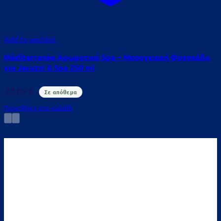
Add to wishlist
Méditerranée Αρωματικό Spa – Μεσογειακή Φρεσκάδα
για Jacuzzi & Spa 250 ml
22,00
€
Σε απόθεμα
Προσθήκη στο καλάθι