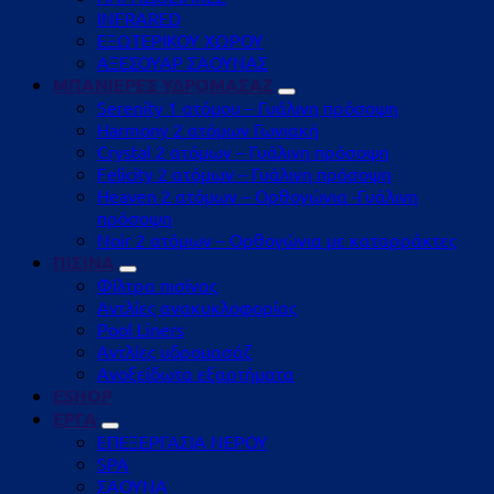
INFRARED
ΕΞΩΤΕΡΙΚΟΥ ΧΩΡΟΥ
ΑΞΕΣΟΥΑΡ ΣΑΟΥΝΑΣ
ΜΠΑΝΙΕΡΕΣ ΥΔΡΟΜΑΣΑΖ
Serenity 1 ατόμου – Γυάλινη πρόσοψη
Harmony 2 ατόμων Γωνιακή
Crystal 2 ατόμων – Γυάλινη πρόσοψη
Felicity 2 ατόμων – Γυάλινη πρόσοψη
Heaven 2 ατόμων – Ορθογώνια -Γυάλινη
πρόσοψη
Noir 2 ατόμων – Ορθογώνια με καταρράκτες
ΠΙΣΙΝΑ
Φίλτρα πισίνας
Αντλίες ανακυκλοφορίας
Pool Liners
Αντλίες υδρομασάζ
Ανοξείδωτα εξαρτήματα
ESHOP
ΕΡΓΑ
ΕΠΕΞΕΡΓΑΣΙΑ ΝΕΡΟΥ
SPA
ΣΑΟΥΝΑ