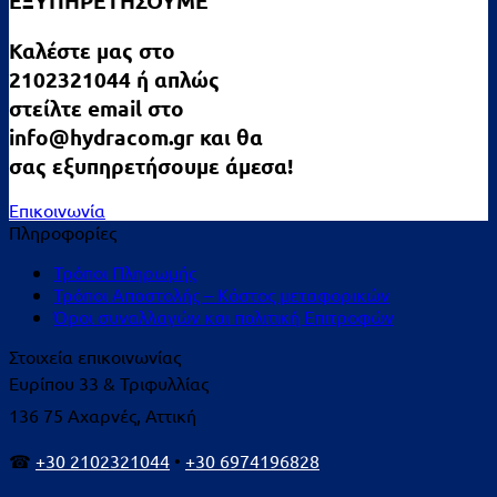
ΕΞΥΠΗΡΕΤΗΣΟΥΜΕ
Καλέστε μας στο
2102321044 ή απλώς
στείλτε email στο
info@hydracom.gr και θα
σας εξυπηρετήσουμε άμεσα!
Επικοινωνία
Πληροφορίες
Τρόποι Πληρωμής
Τρόποι Αποστολής – Κόστος μεταφορικών
Όροι συναλλαγών και πολιτική Επιτροφών
Στοιχεία επικοινωνίας
Ευρίπου 33 & Τριφυλλίας
136 75 Αχαρνές, Αττική
☎
+30 2102321044
•
+30 6974196828