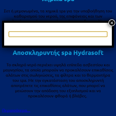
Σετ ή μεμονωμένα, τα χημικά spa για την υποβοήθηση του
καθαρισμού του νερού, της επιφάνειας και των
σωληνώσεων, είναι απαραίτητα ώστε να διασφαλίσετε
×
πεντακάθαρο το υδρομασάζ σας!
Περισσότερα...
Αποσκληρυντής spa Hydrasoft
Το σκληρό νερό περιέχει υψηλά επίπεδα ασβεστίου και
μαγνησίου, τα οποία μπορούν να προκαλέσουν επικαθίσεις
αλάτων στις σωληνώσεις, τα φίλτρα και το θερμαντήρα
του spa. Με την εγκατάσταση του αποσκληρυντή
αποτρέπετε τις επικαθίσεις αλάτων, που μπορεί να
μειώσουν την απόδοση του εξοπλισμού και να
προκαλέσουν φθορά ή βλάβες.
Περισσότερα...