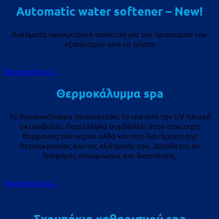
Automatic water softener – New!
Αυτόματη ογκομετρική συσκευή για την προστασία του
εξοπλισμού από τα άλατα
Περισσότερα...
Θερμοκάλυμμα spa
Το θερμοκάλυμμα προστατεύει το spa από την UV ηλιακή
ακτινοβολία. Παράλληλα συμβάλλει στην ταχύτερη
θέρμανση του νερού αλλά και στη διατήρηση της
θερμοκρασίας και της εξάτμισής του. Διατίθεται σε
διάφορες αποχρώσεις και διαστάσεις.
Περισσότερα...
Σκουπάκια καθαρισμού spa