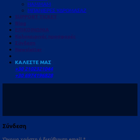
HAMMAM
ΜΠΑΝΙΕΡΕΣ ΥΔΡΟΜΑΣΑΖ
SUPPORT TICKET
Blog
ΕΠΙΚΟΙΝΩΝΙΑ
Καλοκαιρινές προσφορές
Σύνδεση
Newsletter
ΚΑΛΕΣΤΕ ΜΑΣ
+30 2102321044
+30 6974196828
Σύνδεση
Απαιτείται
Όνομα χρήστη ή διεύθυνση email
*