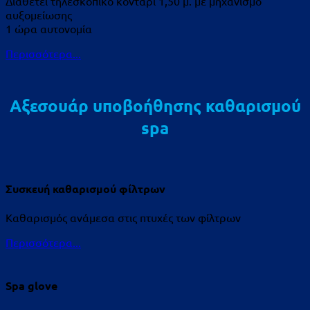
Διαθέτει τηλεσκοπικό κοντάρι 1,50 μ. με μηχανισμό
αυξομείωσης
1 ώρα αυτονομία
Περισσότερα...
Αξεσουάρ υποβοήθησης καθαρισμού
spa
Συσκευή καθαρισμού φίλτρων
Καθαρισμός ανάμεσα στις πτυχές των φίλτρων
Περισσότερα...
Spa glove