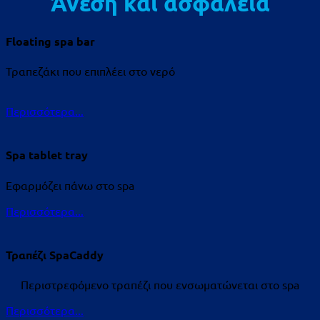
Άνεση και ασφάλεια
Floating spa bar
Τραπεζάκι που επιπλέει στο νερό
Περισσότερα...
Spa tablet tray
Εφαρμόζει πάνω στο spa
Περισσότερα...
Τραπέζι SpaCaddy
Περιστρεφόμενο τραπέζι που ενσωματώνεται στο spa
Περισσότερα...