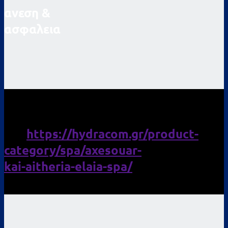
ανεση &
ασφαλεια
ΑΞΕΣΟΥΑΡ
SPA
https://hydracom.gr/product-
category/spa/axesouar-
kai-aitheria-elaia-spa/