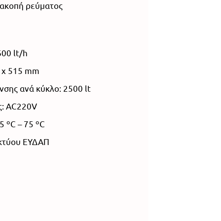
ιακοπή ρεύματος
00 lt/h
1 x 515 mm
σης ανά κύκλο: 2500 lt
ς: AC220V
5 ºC – 75 ºC
ικτύου ΕΥΔΑΠ