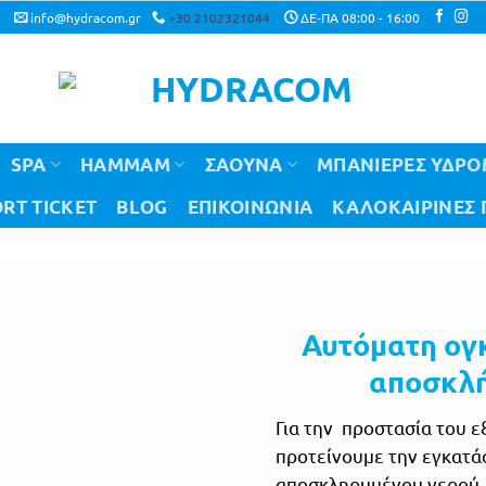
info@hydracom.gr
+30 2102321044
ΔΕ-ΠΑ 08:00 - 16:00
SPA
HAMMAM
ΣΑΟΥΝΑ
ΜΠΑΝΙΕΡΕΣ ΥΔΡ
RT TICKET
BLOG
ΕΠΙΚΟΙΝΩΝΙΑ
ΚΑΛΟΚΑΙΡΙΝΈΣ
Αυτόματη ογ
αποσκλή
Για την προστασία του ε
προτείνουμε την εγκατά
αποσκληρυμένου νερού.