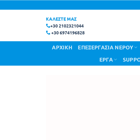
Μετάβαση
στο
ΚΑΛΕΣΤΕ ΜΑΣ
περιεχόμενο
+30 2102321044
+30 6974196828
ΑΡΧΙΚΗ
ΕΠΕΞΕΡΓΑΣΙΑ ΝΕΡΟΥ
ΕΡΓΑ
SUPPO