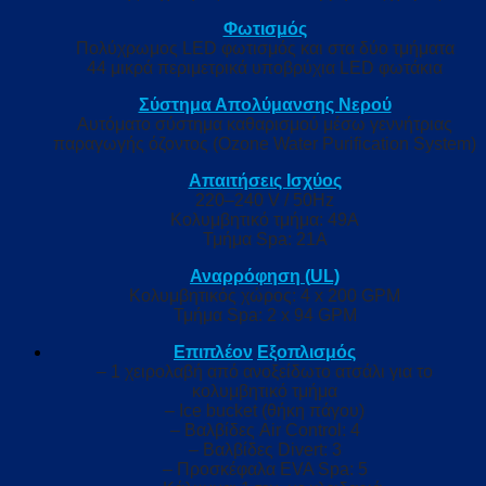
Φωτισμός
Πολύχρωμος LED φωτισμός και στα δύο τμήματα
44 μικρά περιμετρικά υποβρύχια LED φωτάκια
Σύστημα Απολύμανσης Νερού
Αυτόματο σύστημα καθαρισμού μέσω γεννήτριας
παραγωγής όζοντος (Ozone Water Purification System)
Απαιτήσεις Ισχύος
220–240 V / 50Hz
Κολυμβητικό τμήμα: 49A
Τμήμα Spa: 21A
Αναρρόφηση (
UL)
Κολυμβητικός χώρος: 4 x 200 GPM
Τμήμα Spa: 2 x 94 GPM
Επιπλέον
Εξοπλισμός
– 1 χειρολαβή από ανοξείδωτο ατσάλι για το
κολυμβητικό τμήμα
– Ice bucket (θήκη πάγου)
– Βαλβίδες Air Control: 4
– Βαλβίδες Divert: 3
– Προσκέφαλα EVA Spa: 5