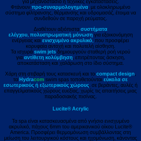
για μηχανοστάσιο ή τεχνικές εγκαταστάσεις.
Φτάνουν
προ-συναρμολογημένα
, με ολοκληρωμένο
σύστημα φίλτρανσης, θέρμανσης και υδρομασάζ, έτοιμα να
συνδεθούν σε παροχή ρεύματος.
Διαθέτουν αξιόπιστα
συστήματα
ελέγχου,
πολυστρωματική μόνωση
για εξοικονόμηση
ενέργειας και
ενισχυμένο ακρυλικό
,
που προσφέρει
κορυφαία αντοχή και πολυτελή αίσθηση.
Τα ισχυρά
swim jets
δημιουργούν σταθερή ροή νερού
για
αντίθετη κολύμβηση
, επιτρέποντας άσκηση,
αποκατάσταση και χαλάρωση στο ίδιο σύστημα.
Χάρη στη στιβαρή τους κατασκευή και το
compact design
,
τα
Hydra
com
swim spas τοποθετούνται
εύκολα σε
εσωτερικούς ή εξωτερικούς χώρους
, σε βεράντες, αυλές ή
επαγγελματικούς χώρους ευεξίας, χωρίς τις απαιτήσεις μιας
παραδοσιακής πισίνας.
Lucite® Acrylic
Τα spa είναι κατασκευασμένα από γνήσιο ενισχυμένο
ακρυλικό, πάχους 6mm του αμερικανικού οίκου Lucite®
America. Προσφέρει θερμομόνωση συμβάλλοντας στη
μείωση του λειτουργικού κόστους και ηχομόνωση, κάνοντας