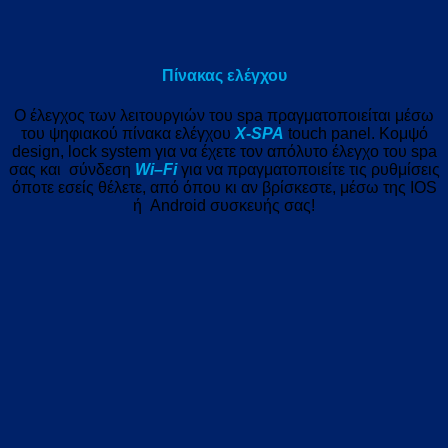
Πίνακας ελέγχου
Ο έλεγχος των λειτουργιών του spa πραγματοποιείται μέσω
του ψηφιακού πίνακα ελέγχου
Χ-
SPA
touch panel. Κομψό
design, lock system για να έχετε τον απόλυτο έλεγχο του spa
σας και σύνδεση
Wi
–
Fi
για να πραγματοποιείτε τις ρυθμίσεις
όποτε εσείς θέλετε, από όπου κι αν βρίσκεστε, μέσω της IΟS
ή Android συσκευής σας!