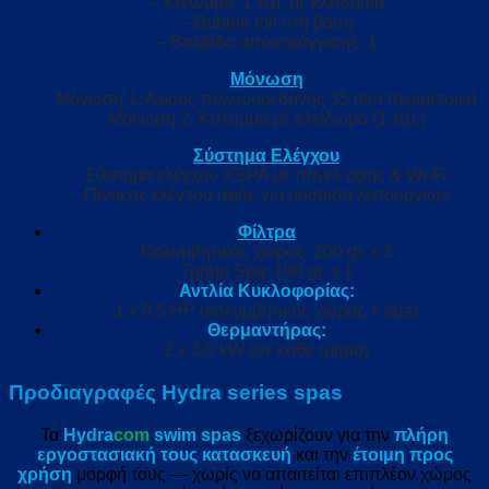
– Κάλυμμα: 1 τεμ. με κλειδαριά
– Bubble foil στη βάση
– Βαλβίδα αποστράγγισης: 1
Μόνωση
Μόνωση 1: Αφρός πολυουρεθάνης 35 mm περιμετρικά
Μόνωση 2: Κάλυμμα με κλείδωμα (1 τεμ.)
Σύστημα Ελέγχου
Σύστημα ελέγχου XSPA με πάνελ αφής & Wi-Fi
Πίνακας ελέγχου αφής για ρύθμιση λειτουργιών
Φίλτρα
Κολυμβητικός χώρος: 200 gr. x 3
Τμήμα Spa: 100 gr. x 1
Αντλία Κυκλοφορίας:
1 x 0.5 HP (κολυμβητικός χώρος + spa)
Θερμαντήρας:
2 x 3.0 kW (σε κάθε τμήμα)
Προδιαγραφές Hydra series spas
Τα
Hydra
com
swim spas
ξεχωρίζουν για την
πλήρη
εργοστασιακή τους κατασκευή
και την
έτοιμη προς
χρήση
μορφή τους — χωρίς να απαιτείται επιπλέον χώρος