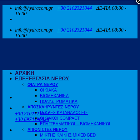
Μετάβαση
info@hydracom.gr
+30 2102321044
ΔΕ-ΠΑ 08:00 -
στο
16:00
περιεχόμενο
info@hydracom.gr
+30 2102321044
ΔΕ-ΠΑ 08:00 -
16:00
ΑΡΧΙΚΗ
ΕΠΕΞΕΡΓΑΣΙΑ ΝΕΡΟΥ
ΦΙΛΤΡΑ ΝΕΡΟΥ
ΟΙΚΙΑΚΑ
ΒΙΟΜΗΧΑΝΙΚΑ
ΠΟΛΥΣΤΡΩΜΑΤΙΚΑ
ΑΠΟΣΚΛΗΡΥΝΤΕΣ ΝΕΡΟΥ
ΚΑΛΕΣΤΕ ΜΑΣ
ΜΙΚΡΕΣ ΚΑΤΑΝΑΛΩΣΕΙΣ
+30 2102321044
ΟΙΚΙΑΚΟΙ COMPACT
+30 6974196828
ΕΠΑΓΓΕΛΜΑΤΙΚΟΙ – ΒΙΟΜΗΧΑΝΙΚΟΙ
ΑΠΙΟΝΙΣΤΕΣ ΝΕΡΟΥ
ΜΙΚΤΗΣ ΚΛΙΝΗΣ MIXED BED