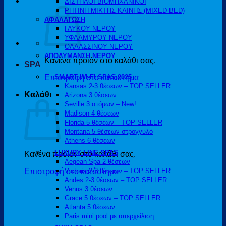
ΔΙΣΤΗΛΟΙ ΒΙΟΜΗΧΑΝΙΚΟΙ
ΡΗΤΙΝΗ ΜΙΚΤΗΣ ΚΛΙΝΗΣ (MIXED BED)
ΑΦΑΛΑΤΩΣΗ
ΓΛΥΚΟΥ ΝΕΡΟΥ
ΥΦΑΛΜΥΡΟΥ ΝΕΡΟΥ
ΘΑΛΑΣΣΙΝΟΥ ΝΕΡΟΥ
ΑΠΟΛΥΜΑΝΣΗ ΝΕΡΟΥ
Κανένα προϊόν στο καλάθι σας.
SPA
Επιστροφή στο κατάστημα
SMART WI-FI SPAS 2025
Kansas 2-3 θέσεων – TOP SELLER
Καλάθι
Arizona 3 θέσεων
Seville 3 ατόμων – New!
Madison 4 θέσεων
Florida 5 θέσεων – TOP SELLER
Montana 5 θέσεων στρογγυλό
Athens 6 θέσεων
LUXURY LINE SPAS
Κανένα προϊόν στο καλάθι σας.
Aegean Spa 2 θέσεων
Επιστροφή στο κατάστημα
Victoria 2-3 θέσεων – TOP SELLER
Andes 2-3 θέσεων – TOP SELLER
Venus 3 θέσεων
Grace 5 θέσεων – TOP SELLER
Atlanta 5 θέσεων
Paris mini pool με υπερχείλιση