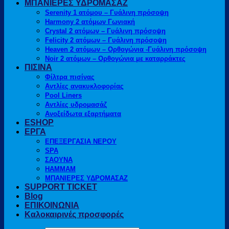
ΜΠΑΝΙΕΡΕΣ ΥΔΡΟΜΑΣΑΖ
Serenity 1 ατόμου – Γυάλινη πρόσοψη
Harmony 2 ατόμων Γωνιακή
Crystal 2 ατόμων – Γυάλινη πρόσοψη
Felicity 2 ατόμων – Γυάλινη πρόσοψη
Heaven 2 ατόμων – Ορθογώνια -Γυάλινη πρόσοψη
Noir 2 ατόμων – Ορθογώνια με καταρράκτες
ΠΙΣΙΝΑ
Φίλτρα πισίνας
Αντλίες ανακυκλοφορίας
Pool Liners
Αντλίες υδρομασάζ
Ανοξείδωτα εξαρτήματα
ESHOP
ΕΡΓΑ
ΕΠΕΞΕΡΓΑΣΙΑ ΝΕΡΟΥ
SPA
ΣΑΟΥΝΑ
HAMMAM
ΜΠΑΝΙΕΡΕΣ ΥΔΡΟΜΑΣΑΖ
SUPPORT TICKET
Blog
ΕΠΙΚΟΙΝΩΝΙΑ
Καλοκαιρινές προσφορές