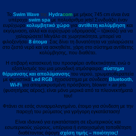
Το
Swim Wave
της
Hydra
com
με μήκος 745 cm είναι ένα
υπέροχο
swim spa
με πολυάριθμα jets! Συνδυάζει έναν
ευρύχωρο
κολυμβητικό χώρο
για
αντίθετη κολύμβηση
και
εκγύμναση, αλλά και ευρύχωρο υδρομασάζ – τζακούζι για να
χαλαρώσετε! Μεγάλο σε χωρητικότητα, μπορεί να
φιλοξενήσει
8 άτομα
. Σας δίνει τη δυνατότητα να χαλαρώσετε
στο ζεστό νερό και να ασκηθείτε, χάρη στο σύστημα αντίθετης
κολύμβησης, που διαθέτει.
Η στιβαρή κατασκευή του προσφέρει ανθεκτικότητα, ενώ ο
εξοπλισμός του μια μοναδική ατμόσφαιρα:
σύστημα
θέρμανσης και απολύμανσης
του νερού, χρωματοθεραπεία
με φωτιστικά
Led RGB
, ηχοσύστημα με σύνδεση
Bluetooth,
Wi-Fi
για απομακρυσμένη πρόσβαση, blower + air jets
(φυσητήρας αέρος), είναι μόνο μερικά από τα πλεονεκτήματά
του!
Φτάνει σε εσάς συναρμολογημένο, έτοιμο για σύνδεση με την
παροχή του ρεύματος για γρήγορη εγκατάσταση!
Είναι ιδανικό για εγκατάσταση σε εξωτερικούς και
εσωτερικούς χώρους, υπέργεια ή εντοιχισμένη τοποθέτηση
διαθέτοντας άψογη
σχέση τιμής – ποιότητας!