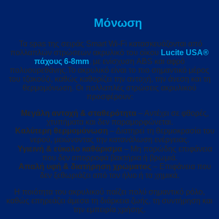
Μόνωση
Τα spas της σειράς Smart Wi-Fi κατασκευάζονται από
πολλαπλών στρώσεων ακρυλικό του οίκου
Lucite USA®
πάχους 6-8mm
, με ενίσχυση ABS και αφρό
πολυουρεθάνης.Το ακρυλικό είναι το πιο σημαντικό μέρος
του τζακούζι, καθώς καθορίζει την αντοχή, την άνεση και τη
θερμομόνωση. Οι πολλαπλές στρώσεις ακρυλικού
προσφέρουν:
Μεγάλη αντοχή & σταθερότητα
– Αντέχει σε φθορές,
χτυπήματα και δεν παραμορφώνεται.
Καλύτερη θερμομόνωση
– Διατηρεί τη θερμοκρασία του
νερού, μειώνοντας την κατανάλωση ενέργειας.
Υγιεινή & εύκολο καθάρισμα
– Μη πορώδης επιφάνεια
που δεν απορροφά βακτήρια ή βρωμιά.
Απαλή υφή & διατήρηση χρώματος
– Επιφάνεια που
δεν ξεθωριάζει από τον ήλιο ή τα χημικά.
Η ποιότητα του ακρυλικού παίζει πολύ σημαντικό ρόλο,
καθώς επηρεάζει άμεσα τη διάρκεια ζωής, τη συντήρηση και
την εμπειρία χρήσης.