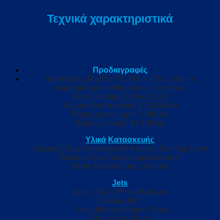
Τεχνικά χαρακτηριστικά
Προδιαγραφές
Διαστάσεις (Μ x Π x Υ): 745 x 225 x 148 cm
Χωρητικότητα καθισμάτων: 8 ενήλικες
Θέσεις lounge (ξαπλωτές): 2
Χωρητικότητα νερού: 9.216 λίτρα
Βάρος χωρίς νερό: 1.840 kg
Βάρος με νερό: 11.136 kg
Υλικά
Κατασκευής
Κέλυφος Spa: Ακρυλικό USA Lucite Sterling Silver
Πλαίσιο Spa: Γαλβανισμένο ατσάλι
Βάση: Ανοξείδωτος χάλυβας
Jets
Jets: USA CMP ανοξείδωτα
Σύνολο Jets:
Κολυμβητικό τμήμα: 41 τεμ.
Τμήμα Spa: 60 τεμ.