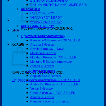
ΔΙΣΤΗΛΟΙ ΒΙΟΜΗΧΑΝΙΚΟΙ
ΡΗΤΙΝΗ ΜΙΚΤΗΣ ΚΛΙΝΗΣ (MIXED BED)
ΑΦΑΛΑΤΩΣΗ
ΓΛΥΚΟΥ ΝΕΡΟΥ
ΥΦΑΛΜΥΡΟΥ ΝΕΡΟΥ
ΘΑΛΑΣΣΙΝΟΥ ΝΕΡΟΥ
ΑΠΟΛΥΜΑΝΣΗ ΝΕΡΟΥ
Κανένα προϊόν στο καλάθι σας.
SPA
Επιστροφή στο κατάστημα
SMART WI-FI SPAS 2025
Kansas 2-3 θέσεων – TOP SELLER
Καλάθι
Arizona 3 θέσεων
Seville 3 ατόμων – New!
Madison 4 θέσεων
Florida 5 θέσεων – TOP SELLER
Montana 5 θέσεων στρογγυλό
Athens 6 θέσεων
LUXURY LINE SPAS
Κανένα προϊόν στο καλάθι σας.
Aegean Spa 2 θέσεων
Επιστροφή στο κατάστημα
Victoria 2-3 θέσεων – TOP SELLER
Andes 2-3 θέσεων – TOP SELLER
Venus 3 θέσεων
Grace 5 θέσεων – TOP SELLER
Atlanta 5 θέσεων
Paris mini pool με υπερχείλιση