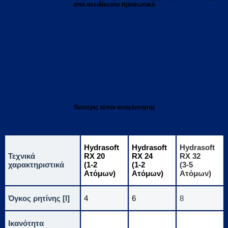
από ανειδίκευτο προσωπικό
Τέσσερις τύποι αναγέννησης
Hydrasoft
Hydrasoft
Hydrasoft
Τεχνικά
RX 20
RX 24
RX 32
χαρακτηριστικά
(1-2
(1-2
(3-5
Ατόμων)
Ατόμων)
Ατόμων)
Όγκος ρητίνης [l]
4
6
8
Ικανότητα