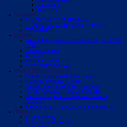
Χημικά spa
Φίλτρα Spa
HAMMAM
ΑΤΜΟΓΕΝΝΗΤΡΙΕΣ HAMMAM
ΠΡΟΣΘΕΤΟΣ ΕΞΟΠΛΙΣΜΟΣ HAMMAM
STEAM BATH
ΣΑΟΥΝΑ
Χειροποίητες σάουνες στα μέτρα σας (CUSTOM
MADE)
ΠΑΡΑΔΟΣΙΑΚΕΣ
INFRARED
ΕΞΩΤΕΡΙΚΟΥ ΧΩΡΟΥ
ΑΞΕΣΟΥΑΡ ΣΑΟΥΝΑΣ
ΜΠΑΝΙΕΡΕΣ ΥΔΡΟΜΑΣΑΖ
Serenity 1 ατόμου – Γυάλινη πρόσοψη
Harmony 2 ατόμων Γωνιακή
Crystal 2 ατόμων – Γυάλινη πρόσοψη
Felicity 2 ατόμων – Γυάλινη πρόσοψη
Heaven 2 ατόμων – Ορθογώνια -Γυάλινη
πρόσοψη
Noir 2 ατόμων – Ορθογώνια με καταρράκτες
ΠΙΣΙΝΑ
Φίλτρα πισίνας
Αντλίες ανακυκλοφορίας