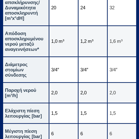
απσκλήρυνσης/
Δυναμικότητα
20
24
32
αποσκληρυντή
[m³x°dH]
Απόδοση
αποσκληρυμένου
1,0 m³
1,2 m³
1,6 m³
νερού μεταξύ
αναγεννήσεων*
Διάμετρος
στομίων
3/4″
3/4″
3/4″
σύνδεσης
Παροχή νερού
2,0
2,0
2,0
[m³/h]
Ελάχιστη πίεση
1,5
1,5
1,5
λειτουργίας [bar]
Μέγιστη πίεση
6
6
6
λειτουργίας [bar]