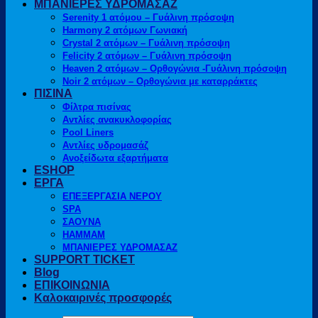
ΜΠΑΝΙΕΡΕΣ ΥΔΡΟΜΑΣΑΖ
Serenity 1 ατόμου – Γυάλινη πρόσοψη
Harmony 2 ατόμων Γωνιακή
Crystal 2 ατόμων – Γυάλινη πρόσοψη
Felicity 2 ατόμων – Γυάλινη πρόσοψη
Heaven 2 ατόμων – Ορθογώνια -Γυάλινη πρόσοψη
Noir 2 ατόμων – Ορθογώνια με καταρράκτες
ΠΙΣΙΝΑ
Φίλτρα πισίνας
Αντλίες ανακυκλοφορίας
Pool Liners
Αντλίες υδρομασάζ
Ανοξείδωτα εξαρτήματα
ESHOP
ΕΡΓΑ
ΕΠΕΞΕΡΓΑΣΙΑ ΝΕΡΟΥ
SPA
ΣΑΟΥΝΑ
HAMMAM
ΜΠΑΝΙΕΡΕΣ ΥΔΡΟΜΑΣΑΖ
SUPPORT TICKET
Blog
ΕΠΙΚΟΙΝΩΝΙΑ
Καλοκαιρινές προσφορές