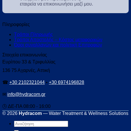
εταιρεία να επικοινωνήσει μαζί μου.
Πληροφορίες
Τρόποι Πληρωμής
Τρόποι Αποστολής – Κόστος μεταφορικών
Όροι συναλλαγών και πολιτική Επιτροφών
Στοιχεία επικοινωνίας
Ευρίπου 33 & Τριφυλλίας
136 75 Αχαρνές, Αττική
☎
+30 2102321044
•
+30 6974196828
✉
info@hydracom.gr
🕒 ΔΕ-ΠΑ 08:00 - 16:00
© 2026
Hydracom
— Water Treatment & Wellness Solutions
Αναζήτηση
για: