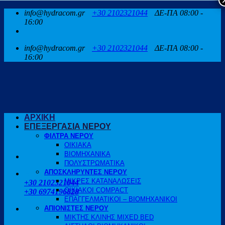
Μετάβαση
info@hydracom.gr
+30 2102321044
ΔΕ-ΠΑ 08:00 -
στο
16:00
περιεχόμενο
info@hydracom.gr
+30 2102321044
ΔΕ-ΠΑ 08:00 -
16:00
ΑΡΧΙΚΗ
ΕΠΕΞΕΡΓΑΣΙΑ ΝΕΡΟΥ
ΦΙΛΤΡΑ ΝΕΡΟΥ
ΟΙΚΙΑΚΑ
ΒΙΟΜΗΧΑΝΙΚΑ
ΠΟΛΥΣΤΡΩΜΑΤΙΚΑ
ΑΠΟΣΚΛΗΡΥΝΤΕΣ ΝΕΡΟΥ
ΚΑΛΕΣΤΕ ΜΑΣ
ΜΙΚΡΕΣ ΚΑΤΑΝΑΛΩΣΕΙΣ
+30 2102321044
ΟΙΚΙΑΚΟΙ COMPACT
+30 6974196828
ΕΠΑΓΓΕΛΜΑΤΙΚΟΙ – ΒΙΟΜΗΧΑΝΙΚΟΙ
ΑΠΙΟΝΙΣΤΕΣ ΝΕΡΟΥ
ΜΙΚΤΗΣ ΚΛΙΝΗΣ MIXED BED