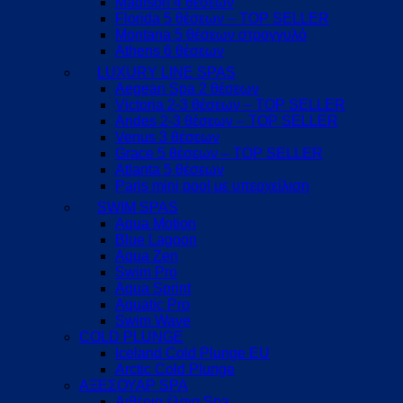
Madison 4 θέσεων
Florida 5 θέσεων – TOP SELLER
Montana 5 θέσεων στρογγυλό
Athens 6 θέσεων
LUXURY LINE SPAS
Aegean Spa 2 θέσεων
Victoria 2-3 θέσεων – TOP SELLER
Andes 2-3 θέσεων – TOP SELLER
Venus 3 θέσεων
Grace 5 θέσεων – TOP SELLER
Atlanta 5 θέσεων
Paris mini pool με υπερχείλιση
SWIM SPAS
Aqua Motion
Blue Lagoon
Aqua Zen
Swim Pro
Aqua Sprint
Aquatic Pro
Swim Wave
COLD PLUNGE
Iceland Cold Plunge EU
Arctic Cold Plunge
ΑΞΕΣΟΥΑΡ SPA
Αιθέρια έλαια Spa