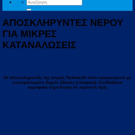
Αναζήτηση
για:
ΑΠΟΣΚΛΗΡΥΝΤΕΣ ΝΕΡΟΥ
ΓΙΑ ΜΙΚΡΕΣ
ΚΑΤΑΝΑΛΩΣΕΙΣ
Οι αποσκληρυντές της σειράς Hydrasoft είναι ογκομετρικοί με
ενσωματωμένο δοχείο άλατος (compact). Συνδυάζουν
κορυφαία τεχνολογία σε προσιτή τιμή.