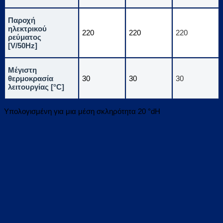
Παροχή
ηλεκτρικού
220
220
220
ρεύματος
[V/50Hz]
Μέγιστη
θερμοκρασία
30
30
30
λειτουργίας [°C]
Υπολογισμένη για μια μέση σκληρότητα 20 °dH