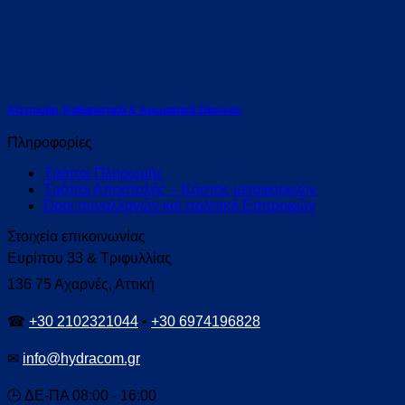
Αξεσουάρ, Καθαριστικά & Αρωματικά Σάουνας
Πληροφορίες
Τρόποι Πληρωμής
Τρόποι Αποστολής – Κόστος μεταφορικών
Όροι συναλλαγών και πολιτική Επιτροφών
Στοιχεία επικοινωνίας
Ευρίπου 33 & Τριφυλλίας
136 75 Αχαρνές, Αττική
☎
+30 2102321044
•
+30 6974196828
✉
info@hydracom.gr
🕒 ΔΕ-ΠΑ 08:00 - 16:00