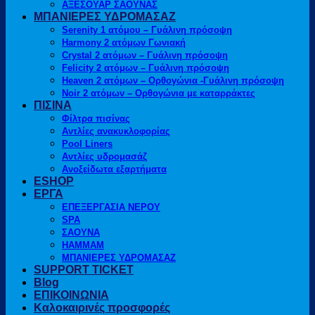
ΑΞΕΣΟΥΑΡ ΣΑΟΥΝΑΣ
ΜΠΑΝΙΕΡΕΣ ΥΔΡΟΜΑΣΑΖ
Serenity 1 ατόμου – Γυάλινη πρόσοψη
Harmony 2 ατόμων Γωνιακή
Crystal 2 ατόμων – Γυάλινη πρόσοψη
Felicity 2 ατόμων – Γυάλινη πρόσοψη
Heaven 2 ατόμων – Ορθογώνια -Γυάλινη πρόσοψη
Noir 2 ατόμων – Ορθογώνια με καταρράκτες
ΠΙΣΙΝΑ
Φίλτρα πισίνας
Αντλίες ανακυκλοφορίας
Pool Liners
Αντλίες υδρομασάζ
Ανοξείδωτα εξαρτήματα
ESHOP
ΕΡΓΑ
ΕΠΕΞΕΡΓΑΣΙΑ ΝΕΡΟΥ
SPA
ΣΑΟΥΝΑ
HAMMAM
ΜΠΑΝΙΕΡΕΣ ΥΔΡΟΜΑΣΑΖ
SUPPORT TICKET
Blog
ΕΠΙΚΟΙΝΩΝΙΑ
Καλοκαιρινές προσφορές