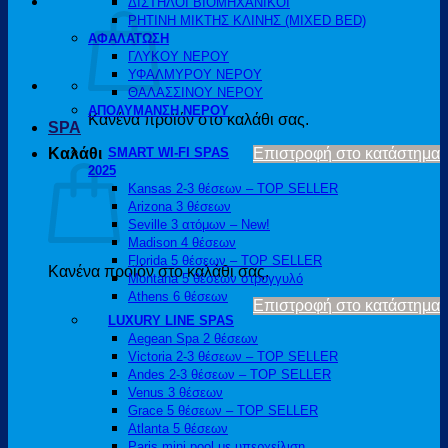
ΔΙΣΤΗΛΟΙ ΒΙΟΜΗΧΑΝΙΚΟΙ
ΡΗΤΙΝΗ ΜΙΚΤΗΣ ΚΛΙΝΗΣ (MIXED BED)
ΑΦΑΛΑΤΩΣΗ
ΓΛΥΚΟΥ ΝΕΡΟΥ
ΥΦΑΛΜΥΡΟΥ ΝΕΡΟΥ
ΘΑΛΑΣΣΙΝΟΥ ΝΕΡΟΥ
ΑΠΟΛΥΜΑΝΣΗ ΝΕΡΟΥ
Κανένα προϊόν στο καλάθι σας.
SPA
Καλάθι
SMART WI-FI SPAS
Επιστροφή στο κατάστημα
2025
Kansas 2-3 θέσεων – TOP SELLER
Arizona 3 θέσεων
Seville 3 ατόμων – New!
Madison 4 θέσεων
Florida 5 θέσεων – TOP SELLER
Κανένα προϊόν στο καλάθι σας.
Montana 5 θέσεων στρογγυλό
Athens 6 θέσεων
Επιστροφή στο κατάστημα
LUXURY LINE SPAS
Aegean Spa 2 θέσεων
Victoria 2-3 θέσεων – TOP SELLER
Andes 2-3 θέσεων – TOP SELLER
Venus 3 θέσεων
Grace 5 θέσεων – TOP SELLER
Atlanta 5 θέσεων
Paris mini pool με υπερχείλιση