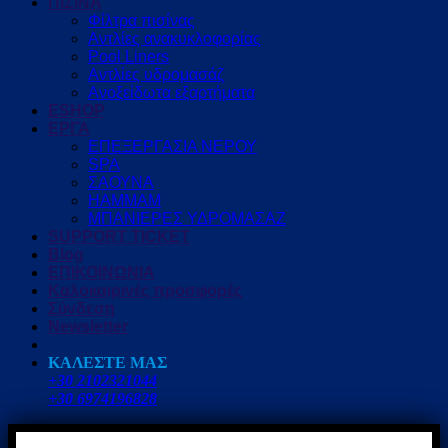
ΠΙΣΙΝΑ
Φίλτρα πισίνας
Αντλίες ανακυκλοφορίας
Pool Liners
Αντλίες υδρομασάζ
Ανοξείδωτα εξαρτήματα
ESHOP
ΕΡΓΑ
ΕΠΕΞΕΡΓΑΣΙΑ ΝΕΡΟΥ
SPA
ΣΑΟΥΝΑ
HAMMAM
ΜΠΑΝΙΕΡΕΣ ΥΔΡΟΜΑΣΑΖ
SUPPORT TICKET
Blog
ΕΠΙΚΟΙΝΩΝΙΑ
Καλοκαιρινές προσφορές
Σύνδεση
Newsletter
ΚΑΛΕΣΤΕ ΜΑΣ
+30 2102321044
+30 6974196828