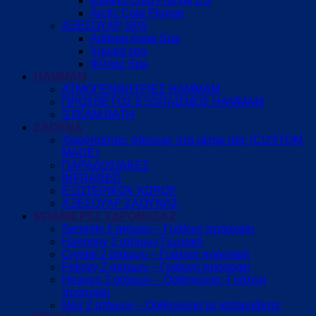
Iceland Cold Plunge EU
Arctic Cold Plunge
ΑΞΕΣΟΥΑΡ SPA
Αιθέρια έλαια Spa
Χημικά spa
Φίλτρα Spa
HAMMAM
ΑΤΜΟΓΕΝΝΗΤΡΙΕΣ HAMMAM
ΠΡΟΣΘΕΤΟΣ ΕΞΟΠΛΙΣΜΟΣ HAMMAM
STEAM BATH
ΣΑΟΥΝΑ
Χειροποίητες σάουνες στα μέτρα σας (CUSTOM
MADE)
ΠΑΡΑΔΟΣΙΑΚΕΣ
INFRARED
ΕΞΩΤΕΡΙΚΟΥ ΧΩΡΟΥ
ΑΞΕΣΟΥΑΡ ΣΑΟΥΝΑΣ
ΜΠΑΝΙΕΡΕΣ ΥΔΡΟΜΑΣΑΖ
Serenity 1 ατόμου – Γυάλινη πρόσοψη
Harmony 2 ατόμων Γωνιακή
Crystal 2 ατόμων – Γυάλινη πρόσοψη
Felicity 2 ατόμων – Γυάλινη πρόσοψη
Heaven 2 ατόμων – Ορθογώνια -Γυάλινη
πρόσοψη
Noir 2 ατόμων – Ορθογώνια με καταρράκτες