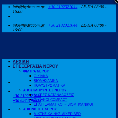
Μετάβαση
info@hydracom.gr
+30 2102321044
ΔΕ-ΠΑ 08:00 -
στο
16:00
περιεχόμενο
info@hydracom.gr
+30 2102321044
ΔΕ-ΠΑ 08:00 -
16:00
ΑΡΧΙΚΗ
ΕΠΕΞΕΡΓΑΣΙΑ ΝΕΡΟΥ
ΦΙΛΤΡΑ ΝΕΡΟΥ
ΟΙΚΙΑΚΑ
ΒΙΟΜΗΧΑΝΙΚΑ
ΠΟΛΥΣΤΡΩΜΑΤΙΚΑ
ΑΠΟΣΚΛΗΡΥΝΤΕΣ ΝΕΡΟΥ
ΚΑΛΕΣΤΕ ΜΑΣ
ΜΙΚΡΕΣ ΚΑΤΑΝΑΛΩΣΕΙΣ
+30 2102321044
ΟΙΚΙΑΚΟΙ COMPACT
+30 6974196828
ΕΠΑΓΓΕΛΜΑΤΙΚΟΙ – ΒΙΟΜΗΧΑΝΙΚΟΙ
ΑΠΙΟΝΙΣΤΕΣ ΝΕΡΟΥ
ΜΙΚΤΗΣ ΚΛΙΝΗΣ MIXED BED