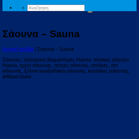
Αναζήτηση
για:
Σάουνα – Sauna
Αρχική σελίδα
/
Σάουνα – Sauna
Σάουνες, ηλεκτρικοί θερμαντήρες Harvia, πίνακες ελέγχου
Harvia, ηχεία σάουνας, πέτρες σάουνες, απλίκες, σετ
σάουνας, ξύλινα κουβαδάκια σάουνας, κουτάλες σάουνας,
αιθέρια έλαια