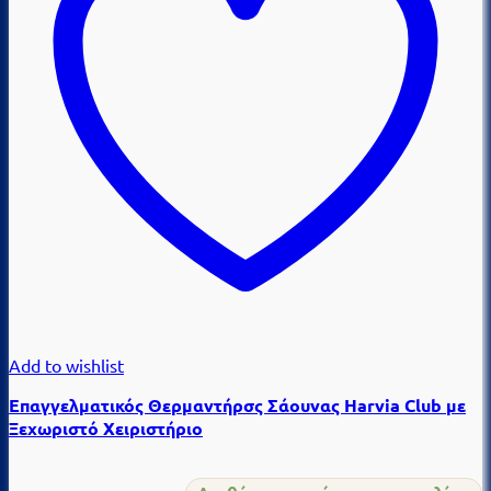
Add to wishlist
Επαγγελματικός Θερμαντήρσς Σάουνας Harvia Club με
Ξεχωριστό Χειριστήριο