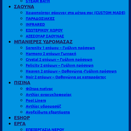
STEAM BATH
ΣΑΟΥΝΑ
Χειροποίητες σάουνες στα μέτρα σας (CUSTOM MADE)
ΠΑΡΑΔΟΣΙΑΚΕΣ
INFRARED
ΕΞΩΤΕΡΙΚΟΥ ΧΩΡΟΥ
ΑΞΕΣΟΥΑΡ ΣΑΟΥΝΑΣ
ΜΠΑΝΙΕΡΕΣ ΥΔΡΟΜΑΣΑΖ
Serenity 1 ατόμου – Γυάλινη πρόσοψη
Harmony 2 ατόμων Γωνιακή
Crystal 2 ατόμων – Γυάλινη πρόσοψη
Felicity 2 ατόμων – Γυάλινη πρόσοψη
Heaven 2 ατόμων – Ορθογώνια -Γυάλινη πρόσοψη
Noir 2 ατόμων – Ορθογώνια με καταρράκτες
ΠΙΣΙΝΑ
Φίλτρα πισίνας
Αντλίες ανακυκλοφορίας
Pool Liners
Αντλίες υδρομασάζ
Ανοξείδωτα εξαρτήματα
ESHOP
ΕΡΓΑ
ΕΠΕΞΕΡΓΑΣΙΑ ΝΕΡΟΥ