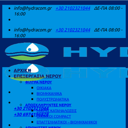
Μετάβαση
info@hydracom.gr
+30 2102321044
ΔΕ-ΠΑ 08:00 -
στο
16:00
περιεχόμενο
info@hydracom.gr
+30 2102321044
ΔΕ-ΠΑ 08:00 -
16:00
ΑΡΧΙΚΗ
ΕΠΕΞΕΡΓΑΣΙΑ ΝΕΡΟΥ
ΦΙΛΤΡΑ ΝΕΡΟΥ
ΟΙΚΙΑΚΑ
ΒΙΟΜΗΧΑΝΙΚΑ
ΠΟΛΥΣΤΡΩΜΑΤΙΚΑ
ΚΑΛΕΣΤΕ ΜΑΣ
ΑΠΟΣΚΛΗΡΥΝΤΕΣ ΝΕΡΟΥ
+30 2102321044
ΜΙΚΡΕΣ ΚΑΤΑΝΑΛΩΣΕΙΣ
+30 6974196828
ΟΙΚΙΑΚΟΙ COMPACT
ΕΠΑΓΓΕΛΜΑΤΙΚΟΙ – ΒΙΟΜΗΧΑΝΙΚΟΙ
ΑΠΙΟΝΙΣΤΕΣ ΝΕΡΟΥ