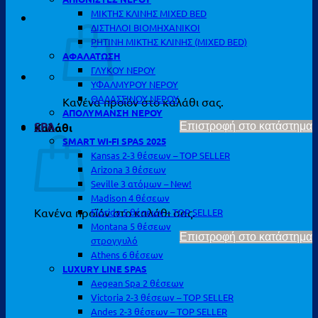
ΜΙΚΤΗΣ ΚΛΙΝΗΣ MIXED BED
ΔΙΣΤΗΛΟΙ ΒΙΟΜΗΧΑΝΙΚΟΙ
ΡΗΤΙΝΗ ΜΙΚΤΗΣ ΚΛΙΝΗΣ (MIXED BED)
ΑΦΑΛΑΤΩΣΗ
ΓΛΥΚΟΥ ΝΕΡΟΥ
ΥΦΑΛΜΥΡΟΥ ΝΕΡΟΥ
ΘΑΛΑΣΣΙΝΟΥ ΝΕΡΟΥ
Κανένα προϊόν στο καλάθι σας.
ΑΠΟΛΥΜΑΝΣΗ ΝΕΡΟΥ
SPA
Καλάθι
Επιστροφή στο κατάστημα
SMART WI-FI SPAS 2025
Kansas 2-3 θέσεων – TOP SELLER
Arizona 3 θέσεων
Seville 3 ατόμων – New!
Madison 4 θέσεων
Κανένα προϊόν στο καλάθι σας.
Florida 5 θέσεων – TOP SELLER
Montana 5 θέσεων
Επιστροφή στο κατάστημα
στρογγυλό
Athens 6 θέσεων
LUXURY LINE SPAS
Aegean Spa 2 θέσεων
Victoria 2-3 θέσεων – TOP SELLER
Andes 2-3 θέσεων – TOP SELLER