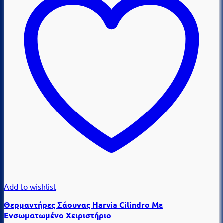
Add to wishlist
Θερμαντήρες Σάουνας Harvia Cilindro Με
Ενσωματωμένο Χειριστήριο