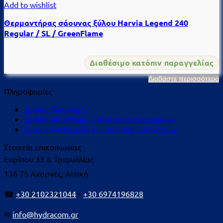
Add to wishlist
Θερμαντήρας σάουνας ξύλου Harvia Legend 240
Regular / SL / GreenFlame
Διαθέσιμο κατόπιν παραγγελίας
Διαβάστε περισσότερα
Πληροφορίες
Τρόποι Πληρωμής
Τρόποι Αποστολής – Κόστος μεταφορικών
Όροι συναλλαγών και πολιτική Επιτροφών
Στοιχεία επικοινωνίας
Ευρίπου 33 & Τριφυλλίας
136 75 Αχαρνές, Αττική
☎
+30 2102321044
•
+30 6974196828
✉
info@hydracom.gr