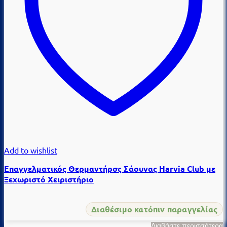
Add to wishlist
Επαγγελματικός Θερμαντήρσς Σάουνας Harvia Club με
Ξεχωριστό Χειριστήριο
Διαθέσιμο κατόπιν παραγγελίας
Διαβάστε περισσότερα