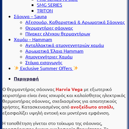
SMG SERIES
TRITON
Σάουνα – Sauna
Αξεσουάρ, Καθαριστικά & Αρωματικά Σάουνας
Θερμαντήρες σάουνας
Πίνακες ελέγχου θερμαντήρων
Χαμάμ – Hammam
Ανταλλακτικά ατμογεννητριών χαμάμ
Αρωματικά Έλαια Hammam
Ατμογεννήτριες Χαμάμ
Στόμια εισαγωγής
Exclusive Summer Offers
Περιγραφή
Ο θερμαντήρας σάουνας
Harvia Vega
με εξωτερικό
χειριστήριο είναι ένας ισχυρός και καλαίσθητος ηλεκτρικός
θερμαντήρας σάουνας, σχεδιασμένος για απαιτητικούς
χρήστες. Κατασκευασμένος από
ανοξείδωτο ατσάλι
,
εξασφαλίζει υψηλή αντοχή και μοντέρνα εμφάνιση.
Η τοποθέτηση γίνεται στο τοίχωμα της σάουνας,
προσφέροντας άψογη κυκλοφορία θερμότητας. Το