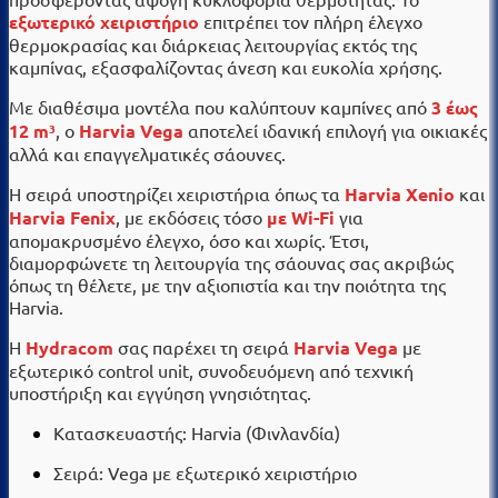
εξωτερικό χειριστήριο
επιτρέπει τον πλήρη έλεγχο
θερμοκρασίας και διάρκειας λειτουργίας εκτός της
καμπίνας, εξασφαλίζοντας άνεση και ευκολία χρήσης.
Με διαθέσιμα μοντέλα που καλύπτουν καμπίνες από
3 έως
12 m³
, ο
Harvia Vega
αποτελεί ιδανική επιλογή για οικιακές
αλλά και επαγγελματικές σάουνες.
Η σειρά υποστηρίζει χειριστήρια όπως τα
Harvia Xenio
και
Harvia Fenix
, με εκδόσεις τόσο
με Wi-Fi
για
απομακρυσμένο έλεγχο, όσο και χωρίς. Έτσι,
διαμορφώνετε τη λειτουργία της σάουνας σας ακριβώς
όπως τη θέλετε, με την αξιοπιστία και την ποιότητα της
Harvia.
Η
Hydracom
σας παρέχει τη σειρά
Harvia Vega
με
εξωτερικό control unit, συνοδευόμενη από τεχνική
υποστήριξη και εγγύηση γνησιότητας.
Κατασκευαστής: Harvia (Φινλανδία)
Σειρά: Vega με εξωτερικό χειριστήριο