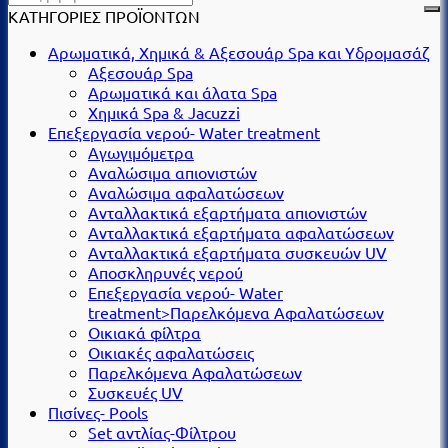
ΚΑΤΗΓΟΡΙΕΣ ΠΡΟΪΟΝΤΩΝ
Αρωματικά, Χημικά & Αξεσουάρ Spa και Υδρομασάζ
Αξεσουάρ Spa
Αρωματικά και άλατα Spa
Χημικά Spa & Jacuzzi
Επεξεργασία νερού- Water treatment
Αγωγιμόμετρα
Αναλώσιμα απιονιστών
Αναλώσιμα αφαλατώσεων
Ανταλλακτικά εξαρτήματα απιονιστών
Ανταλλακτικά εξαρτήματα αφαλατώσεων
Ανταλλακτικά εξαρτήματα συσκευών UV
Αποσκληρυνές νερού
Επεξεργασία νερού- Water
treatment>Παρελκόμενα Αφαλατώσεων
Οικιακά φίλτρα
Οικιακές αφαλατώσεις
Παρελκόμενα Αφαλατώσεων
Συσκευές UV
Πισίνες- Pools
Set αντλίας-Φίλτρου