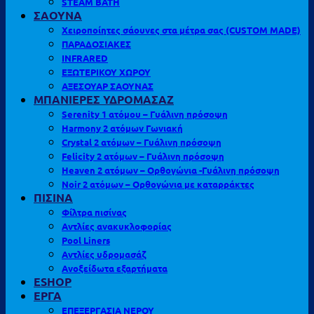
STEAM BATH
ΣΑΟΥΝΑ
Χειροποίητες σάουνες στα μέτρα σας (CUSTOM MADE)
ΠΑΡΑΔΟΣΙΑΚΕΣ
INFRARED
ΕΞΩΤΕΡΙΚΟΥ ΧΩΡΟΥ
ΑΞΕΣΟΥΑΡ ΣΑΟΥΝΑΣ
ΜΠΑΝΙΕΡΕΣ ΥΔΡΟΜΑΣΑΖ
Serenity 1 ατόμου – Γυάλινη πρόσοψη
Harmony 2 ατόμων Γωνιακή
Crystal 2 ατόμων – Γυάλινη πρόσοψη
Felicity 2 ατόμων – Γυάλινη πρόσοψη
Heaven 2 ατόμων – Ορθογώνια -Γυάλινη πρόσοψη
Noir 2 ατόμων – Ορθογώνια με καταρράκτες
ΠΙΣΙΝΑ
Φίλτρα πισίνας
Αντλίες ανακυκλοφορίας
Pool Liners
Αντλίες υδρομασάζ
Ανοξείδωτα εξαρτήματα
ESHOP
ΕΡΓΑ
ΕΠΕΞΕΡΓΑΣΙΑ ΝΕΡΟΥ