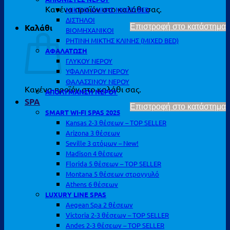
Κανένα προϊόν στο καλάθι σας.
ΜΙΚΤΗΣ ΚΛΙΝΗΣ MIXED BED
ΔΙΣΤΗΛΟΙ
Καλάθι
Επιστροφή στο κατάστημα
ΒΙΟΜΗΧΑΝΙΚΟΙ
ΡΗΤΙΝΗ ΜΙΚΤΗΣ ΚΛΙΝΗΣ (MIXED BED)
ΑΦΑΛΑΤΩΣΗ
ΓΛΥΚΟΥ ΝΕΡΟΥ
ΥΦΑΛΜΥΡΟΥ ΝΕΡΟΥ
ΘΑΛΑΣΣΙΝΟΥ ΝΕΡΟΥ
Κανένα προϊόν στο καλάθι σας.
ΑΠΟΛΥΜΑΝΣΗ ΝΕΡΟΥ
SPA
Επιστροφή στο κατάστημα
SMART WI-FI SPAS 2025
Kansas 2-3 θέσεων – TOP SELLER
Arizona 3 θέσεων
Seville 3 ατόμων – New!
Madison 4 θέσεων
Florida 5 θέσεων – TOP SELLER
Montana 5 θέσεων στρογγυλό
Athens 6 θέσεων
LUXURY LINE SPAS
Aegean Spa 2 θέσεων
Victoria 2-3 θέσεων – TOP SELLER
Andes 2-3 θέσεων – TOP SELLER