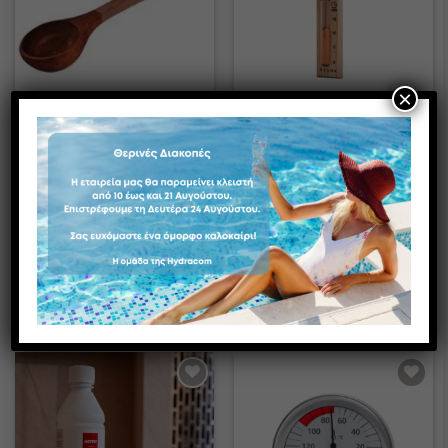
×
Κουτάλα σάουνας –
Κλεψύδρα Σάουνας15
Ερυθρός κέδρος
Λεπτών – Επιτοίχια
από Ξύλο Πεύκου /
Pine
37,20
€
35,96
€
Σε απόθεμα
Διαθέσιμο κατόπιν
παραγγελίας
ΠΡΟΣΘΉΚΗ ΣΤΟ ΚΑΛΆΘΙ
ΠΡΟΣΘΉΚΗ ΣΤΟ ΚΑΛΆΘΙ
Add to
Add to
wishlist
wishlist