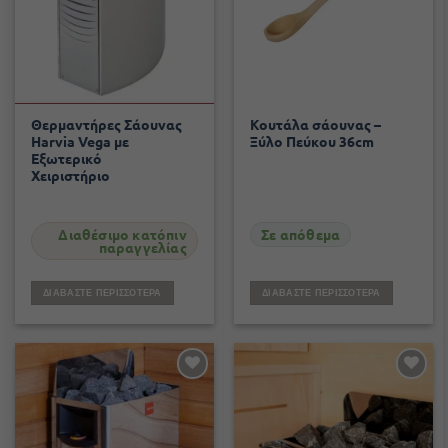
Θερμαντήρες Σάουνας
Κουτάλα σάουνας –
Harvia Vega με
Ξύλο Πεύκου 36cm
Εξωτερικό
Χειριστήριο
Διαθέσιμο κατόπιν
Σε απόθεμα
παραγγελίας
ΔΙΑΒΆΣΤΕ ΠΕΡΙΣΣΌΤΕΡΑ
ΔΙΑΒΆΣΤΕ ΠΕΡΙΣΣΌΤΕΡΑ
Add to
Add to
wishlist
wishlist