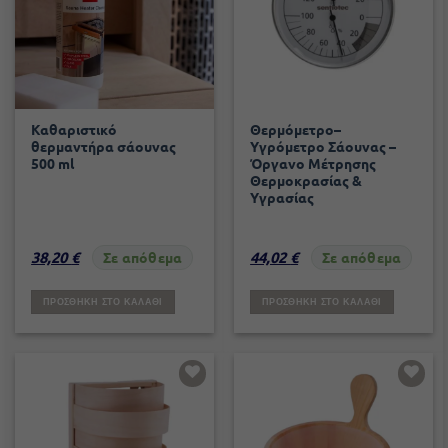
Καθαριστικό
Θερμόμετρο–
θερμαντήρα σάουνας
Υγρόμετρο Σάουνας –
500 ml
Όργανο Μέτρησης
Θερμοκρασίας &
Υγρασίας
38,20
€
44,02
€
Σε απόθεμα
Σε απόθεμα
ΠΡΟΣΘΉΚΗ ΣΤΟ ΚΑΛΆΘΙ
ΠΡΟΣΘΉΚΗ ΣΤΟ ΚΑΛΆΘΙ
Add to
Add to
wishlist
wishlist