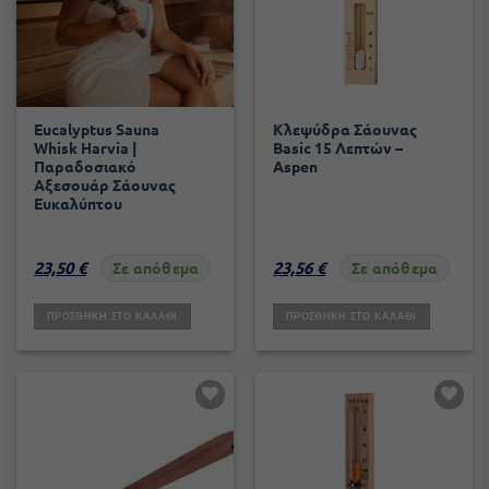
Eucalyptus Sauna
Κλεψύδρα Σάουνας
Whisk Harvia |
Basic 15 Λεπτών –
Παραδοσιακό
Aspen
Αξεσουάρ Σάουνας
Ευκαλύπτου
23,50
€
23,56
€
Σε απόθεμα
Σε απόθεμα
ΠΡΟΣΘΉΚΗ ΣΤΟ ΚΑΛΆΘΙ
ΠΡΟΣΘΉΚΗ ΣΤΟ ΚΑΛΆΘΙ
Add to
Add to
wishlist
wishlist