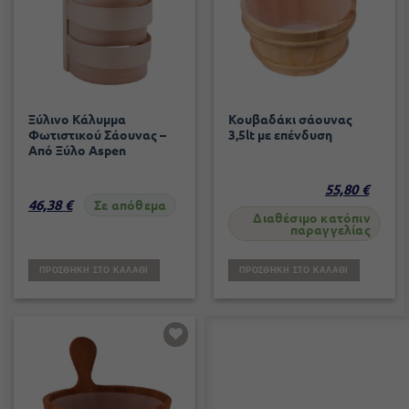
Ξύλινο Κάλυμμα
Κουβαδάκι σάουνας
Φωτιστικού Σάουνας –
3,5lt με επένδυση
Από Ξύλο Aspen
55,80
€
46,38
€
Σε απόθεμα
Διαθέσιμο κατόπιν
παραγγελίας
ΠΡΟΣΘΉΚΗ ΣΤΟ ΚΑΛΆΘΙ
ΠΡΟΣΘΉΚΗ ΣΤΟ ΚΑΛΆΘΙ
Add to
wishlist