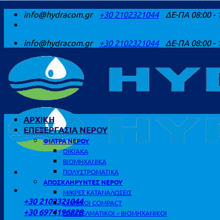
Μετάβαση
info@hydracom.gr
+30 2102321044
ΔΕ-ΠΑ 08:00 - 
στο
περιεχόμενο
info@hydracom.gr
+30 2102321044
ΔΕ-ΠΑ 08:00 - 
ΑΡΧΙΚΗ
ΕΠΕΞΕΡΓΑΣΙΑ ΝΕΡΟΥ
ΦΙΛΤΡΑ ΝΕΡΟΥ
ΟΙΚΙΑΚΑ
ΒΙΟΜΗΧΑΝΙΚΑ
ΠΟΛΥΣΤΡΩΜΑΤΙΚΑ
ΑΠΟΣΚΛΗΡΥΝΤΕΣ ΝΕΡΟΥ
ΚΑΛΕΣΤΕ ΜΑΣ
ΜΙΚΡΕΣ ΚΑΤΑΝΑΛΩΣΕΙΣ
+30 2102321044
ΟΙΚΙΑΚΟΙ COMPACT
+30 6974196828
ΕΠΑΓΓΕΛΜΑΤΙΚΟΙ – ΒΙΟΜΗΧΑΝΙΚΟΙ