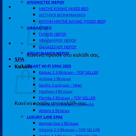
ΑΠΙΟΝΙΣΤΕΣ ΝΕΡΟΥ
ΜΙΚΤΗΣ ΚΛΙΝΗΣ MIXED BED
ΔΙΣΤΗΛΟΙ ΒΙΟΜΗΧΑΝΙΚΟΙ
ΡΗΤΙΝΗ ΜΙΚΤΗΣ ΚΛΙΝΗΣ (MIXED BED)
ΑΦΑΛΑΤΩΣΗ
ΓΛΥΚΟΥ ΝΕΡΟΥ
ΥΦΑΛΜΥΡΟΥ ΝΕΡΟΥ
ΘΑΛΑΣΣΙΝΟΥ ΝΕΡΟΥ
ΑΠΟΛΥΜΑΝΣΗ ΝΕΡΟΥ
Κανένα προϊόν στο καλάθι σας.
SPA
SMART WI-FI SPAS 2025
Καλάθι
Kansas 2-3 θέσεων – TOP SELLER
Arizona 3 θέσεων
Seville 3 ατόμων – New!
Madison 4 θέσεων
Florida 5 θέσεων – TOP SELLER
Κανένα προϊόν στο καλάθι σας.
Montana 5 θέσεων στρογγυλό
Athens 6 θέσεων
LUXURY LINE SPAS
Aegean Spa 2 θέσεων
Victoria 2-3 θέσεων – TOP SELLER
Andes 2-3 θέσεων – TOP SELLER