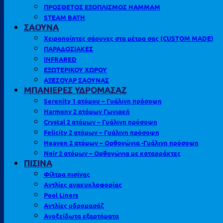
ΠΡΟΣΘΕΤΟΣ ΕΞΟΠΛΙΣΜΟΣ HAMMAM
STEAM BATH
ΣΑΟΥΝΑ
Χειροποίητες σάουνες στα μέτρα σας (CUSTOM MADE)
ΠΑΡΑΔΟΣΙΑΚΕΣ
INFRARED
ΕΞΩΤΕΡΙΚΟΥ ΧΩΡΟΥ
ΑΞΕΣΟΥΑΡ ΣΑΟΥΝΑΣ
ΜΠΑΝΙΕΡΕΣ ΥΔΡΟΜΑΣΑΖ
Serenity 1 ατόμου – Γυάλινη πρόσοψη
Harmony 2 ατόμων Γωνιακή
Crystal 2 ατόμων – Γυάλινη πρόσοψη
Felicity 2 ατόμων – Γυάλινη πρόσοψη
Heaven 2 ατόμων – Ορθογώνια -Γυάλινη πρόσοψη
Noir 2 ατόμων – Ορθογώνια με καταρράκτες
ΠΙΣΙΝΑ
Φίλτρα πισίνας
Αντλίες ανακυκλοφορίας
Pool Liners
Αντλίες υδρομασάζ
Ανοξείδωτα εξαρτήματα