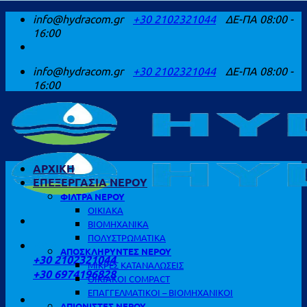
Μετάβαση
info@hydracom.gr
+30 2102321044
ΔΕ-ΠΑ 08:00 -
στο
16:00
περιεχόμενο
info@hydracom.gr
+30 2102321044
ΔΕ-ΠΑ 08:00 -
16:00
ΑΡΧΙΚΗ
ΕΠΕΞΕΡΓΑΣΙΑ ΝΕΡΟΥ
ΦΙΛΤΡΑ ΝΕΡΟΥ
ΟΙΚΙΑΚΑ
ΒΙΟΜΗΧΑΝΙΚΑ
ΠΟΛΥΣΤΡΩΜΑΤΙΚΑ
ΚΑΛΕΣΤΕ ΜΑΣ
ΑΠΟΣΚΛΗΡΥΝΤΕΣ ΝΕΡΟΥ
+30 2102321044
ΜΙΚΡΕΣ ΚΑΤΑΝΑΛΩΣΕΙΣ
+30 6974196828
ΟΙΚΙΑΚΟΙ COMPACT
ΕΠΑΓΓΕΛΜΑΤΙΚΟΙ – ΒΙΟΜΗΧΑΝΙΚΟΙ
ΑΠΙΟΝΙΣΤΕΣ ΝΕΡΟΥ