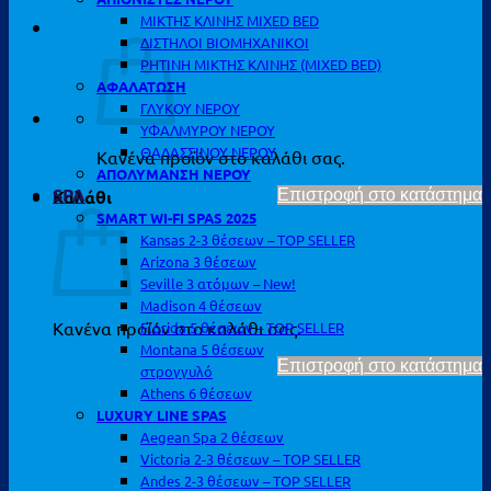
ΜΙΚΤΗΣ ΚΛΙΝΗΣ MIXED BED
ΔΙΣΤΗΛΟΙ ΒΙΟΜΗΧΑΝΙΚΟΙ
ΡΗΤΙΝΗ ΜΙΚΤΗΣ ΚΛΙΝΗΣ (MIXED BED)
ΑΦΑΛΑΤΩΣΗ
ΓΛΥΚΟΥ ΝΕΡΟΥ
ΥΦΑΛΜΥΡΟΥ ΝΕΡΟΥ
ΘΑΛΑΣΣΙΝΟΥ ΝΕΡΟΥ
Κανένα προϊόν στο καλάθι σας.
ΑΠΟΛΥΜΑΝΣΗ ΝΕΡΟΥ
SPA
Καλάθι
Επιστροφή στο κατάστημα
SMART WI-FI SPAS 2025
Kansas 2-3 θέσεων – TOP SELLER
Arizona 3 θέσεων
Seville 3 ατόμων – New!
Madison 4 θέσεων
Κανένα προϊόν στο καλάθι σας.
Florida 5 θέσεων – TOP SELLER
Montana 5 θέσεων
Επιστροφή στο κατάστημα
στρογγυλό
Athens 6 θέσεων
LUXURY LINE SPAS
Aegean Spa 2 θέσεων
Victoria 2-3 θέσεων – TOP SELLER
Andes 2-3 θέσεων – TOP SELLER