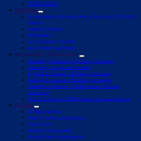
STEAM BATH
ΣΑΟΥΝΑ
Χειροποίητες σάουνες στα μέτρα σας (CUSTOM
MADE)
ΠΑΡΑΔΟΣΙΑΚΕΣ
INFRARED
ΕΞΩΤΕΡΙΚΟΥ ΧΩΡΟΥ
ΑΞΕΣΟΥΑΡ ΣΑΟΥΝΑΣ
ΜΠΑΝΙΕΡΕΣ ΥΔΡΟΜΑΣΑΖ
Serenity 1 ατόμου – Γυάλινη πρόσοψη
Harmony 2 ατόμων Γωνιακή
Crystal 2 ατόμων – Γυάλινη πρόσοψη
Felicity 2 ατόμων – Γυάλινη πρόσοψη
Heaven 2 ατόμων – Ορθογώνια -Γυάλινη
πρόσοψη
Noir 2 ατόμων – Ορθογώνια με καταρράκτες
ΠΙΣΙΝΑ
Φίλτρα πισίνας
Αντλίες ανακυκλοφορίας
Pool Liners
Αντλίες υδρομασάζ
Ανοξείδωτα εξαρτήματα