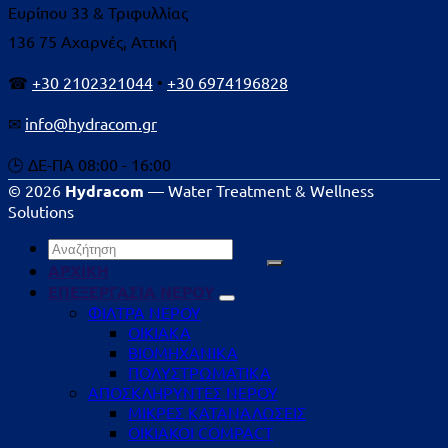
Ευρίπου 33 & Τριφυλλίας
136 75 Αχαρνές, Αττική
☎
+30 2102321044
•
+30 6974196828
✉
info@hydracom.gr
🕒 ΔΕ-ΠΑ 08:00 - 16:00
© 2026
Hydracom
— Water Treatment & Wellness
Solutions
Αναζήτηση
για:
ΑΡΧΙΚΗ
ΕΠΕΞΕΡΓΑΣΙΑ ΝΕΡΟΥ
ΦΙΛΤΡΑ ΝΕΡΟΥ
ΟΙΚΙΑΚΑ
ΒΙΟΜΗΧΑΝΙΚΑ
ΠΟΛΥΣΤΡΩΜΑΤΙΚΑ
ΑΠΟΣΚΛΗΡΥΝΤΕΣ ΝΕΡΟΥ
ΜΙΚΡΕΣ ΚΑΤΑΝΑΛΩΣΕΙΣ
ΟΙΚΙΑΚΟΙ COMPACT