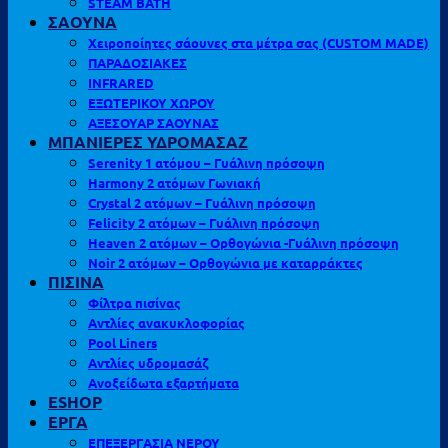
STEAM BATH
ΣΑΟΥΝΑ
Χειροποίητες σάουνες στα μέτρα σας (CUSTOM MADE)
ΠΑΡΑΔΟΣΙΑΚΕΣ
INFRARED
ΕΞΩΤΕΡΙΚΟΥ ΧΩΡΟΥ
ΑΞΕΣΟΥΑΡ ΣΑΟΥΝΑΣ
ΜΠΑΝΙΕΡΕΣ ΥΔΡΟΜΑΣΑΖ
Serenity 1 ατόμου – Γυάλινη πρόσοψη
Harmony 2 ατόμων Γωνιακή
Crystal 2 ατόμων – Γυάλινη πρόσοψη
Felicity 2 ατόμων – Γυάλινη πρόσοψη
Heaven 2 ατόμων – Ορθογώνια -Γυάλινη πρόσοψη
Noir 2 ατόμων – Ορθογώνια με καταρράκτες
ΠΙΣΙΝΑ
Φίλτρα πισίνας
Αντλίες ανακυκλοφορίας
Pool Liners
Αντλίες υδρομασάζ
Ανοξείδωτα εξαρτήματα
ESHOP
ΕΡΓΑ
ΕΠΕΞΕΡΓΑΣΙΑ ΝΕΡΟΥ