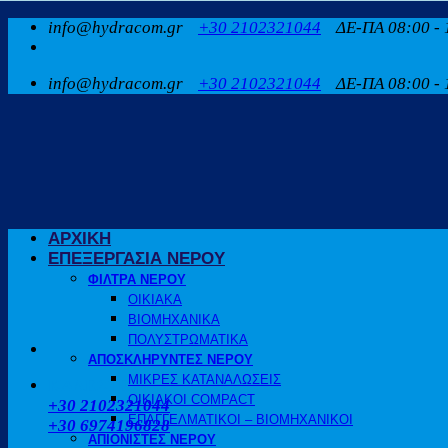
Μετάβαση
info@hydracom.gr
+30 2102321044
ΔΕ-ΠΑ 08:00 - 
στο
περιεχόμενο
info@hydracom.gr
+30 2102321044
ΔΕ-ΠΑ 08:00 - 
ΑΡΧΙΚΗ
ΕΠΕΞΕΡΓΑΣΙΑ ΝΕΡΟΥ
ΦΙΛΤΡΑ ΝΕΡΟΥ
ΟΙΚΙΑΚΑ
ΒΙΟΜΗΧΑΝΙΚΑ
ΠΟΛΥΣΤΡΩΜΑΤΙΚΑ
ΑΠΟΣΚΛΗΡΥΝΤΕΣ ΝΕΡΟΥ
ΜΙΚΡΕΣ ΚΑΤΑΝΑΛΩΣΕΙΣ
ΚΑΛΕΣΤΕ ΜΑΣ
ΟΙΚΙΑΚΟΙ COMPACT
+30 2102321044
ΕΠΑΓΓΕΛΜΑΤΙΚΟΙ – ΒΙΟΜΗΧΑΝΙΚΟΙ
+30 6974196828
ΑΠΙΟΝΙΣΤΕΣ ΝΕΡΟΥ