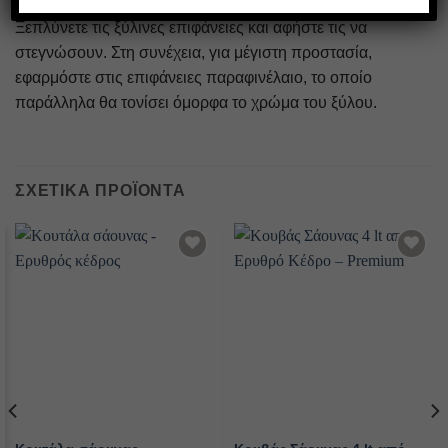
γυαλόχαρτο για να αφαιρέσετε επίμονους λεκέδες.
Ξεπλύνετε τις ξύλινες επιφάνειες και αφήστε τις να
στεγνώσουν. Στη συνέχεια, για μέγιστη προστασία,
εφαρμόστε στις επιφάνειες παραφινέλαιο, το οποίο
παράλληλα θα τονίσει όμορφα το χρώμα του ξύλου.
ΣΧΕΤΙΚΆ ΠΡΟΪΌΝΤΑ
Add to
Add to
wishlist
wishlist