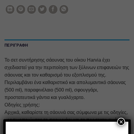
ΠΕΡΙΓΡΑΦΉ
Το σετ συντήρησης σάουνας του οίκου Harvia έχει
σχεδιαστεί για την περιποίηση των ξύλινων επιφανειών της
σάουνας και τον καθαρισμό του εξοπλισμού της.
Περιλαμβάνει ένα καθαριστικό και απολυμαντικό σάουνας
(500 ml), παραφινέλαιο (500 ml), σφουγγάρι,
προστατευτικά γάντια και γυαλόχαρτο.
Οδηγίες χρήσης:
Αρχικά, καθαρίστε τη σάουνά σας σύμφωνα με τις οδηγίες,
χρησιμοποιώντας το σφουγγάρι και τα προστατευτικά
×
γάντια. Εάν είναι απαραίτητο, χρησιμοποιήστε το