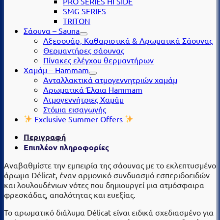
PRO SERIES HI SIDE
SMG SERIES
TRITON
Σάουνα – Sauna
Αξεσουάρ, Καθαριστικά & Αρωματικά Σάουνας
Θερμαντήρες σάουνας
Πίνακες ελέγχου θερμαντήρων
Χαμάμ – Hammam
Ανταλλακτικά ατμογεννητριών χαμάμ
Αρωματικά Έλαια Hammam
Ατμογεννήτριες Χαμάμ
Στόμια εισαγωγής
Exclusive Summer Offers
Περιγραφή
Επιπλέον πληροφορίες
Αναβαθμίστε την εμπειρία της σάουνας με το εκλεπτυσμένο
άρωμα Délicat, έναν αρμονικό συνδυασμό εσπεριδοειδών
και λουλουδένιων νότες που δημιουργεί μια ατμόσφαιρα
φρεσκάδας, απαλότητας και ευεξίας.
Το αρωματικό διάλυμα Délicat είναι ειδικά σχεδιασμένο για