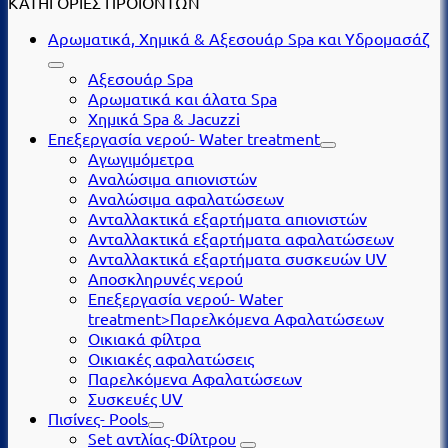
ΚΑΤΗΓΟΡΙΕΣ ΠΡΟΪΟΝΤΩΝ
Αρωματικά, Χημικά & Αξεσουάρ Spa και Υδρομασάζ
Αξεσουάρ Spa
Αρωματικά και άλατα Spa
Χημικά Spa & Jacuzzi
Επεξεργασία νερού- Water treatment
Αγωγιμόμετρα
Αναλώσιμα απιονιστών
Αναλώσιμα αφαλατώσεων
Ανταλλακτικά εξαρτήματα απιονιστών
Ανταλλακτικά εξαρτήματα αφαλατώσεων
Ανταλλακτικά εξαρτήματα συσκευών UV
Αποσκληρυνές νερού
Επεξεργασία νερού- Water
treatment>Παρελκόμενα Αφαλατώσεων
Οικιακά φίλτρα
Οικιακές αφαλατώσεις
Παρελκόμενα Αφαλατώσεων
Συσκευές UV
Πισίνες- Pools
Set αντλίας-Φίλτρου