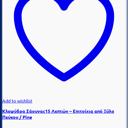
Add to wishlist
Κλεψύδρα Σάουνας15 Λεπτών – Επιτοίχια από Ξύλο
Πεύκου / Pine