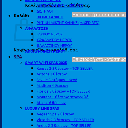
Κανένα προϊόν στο καλάθι σας.
ΜΙΚΤΗΣ ΚΛΙΝΗΣ MIXED BED
ΔΙΣΤΗΛΟΙ
Καλάθι
Επιστροφή στο κατάστημα
ΒΙΟΜΗΧΑΝΙΚΟΙ
ΡΗΤΙΝΗ ΜΙΚΤΗΣ ΚΛΙΝΗΣ (MIXED BED)
ΑΦΑΛΑΤΩΣΗ
ΓΛΥΚΟΥ ΝΕΡΟΥ
ΥΦΑΛΜΥΡΟΥ ΝΕΡΟΥ
ΘΑΛΑΣΣΙΝΟΥ ΝΕΡΟΥ
Κανένα προϊόν στο καλάθι σας.
ΑΠΟΛΥΜΑΝΣΗ ΝΕΡΟΥ
SPA
Επιστροφή στο κατάστημα
SMART WI-FI SPAS 2025
Kansas 2-3 θέσεων – TOP SELLER
Arizona 3 θέσεων
Seville 3 ατόμων – New!
Madison 4 θέσεων
Florida 5 θέσεων – TOP SELLER
Montana 5 θέσεων στρογγυλό
Athens 6 θέσεων
LUXURY LINE SPAS
Aegean Spa 2 θέσεων
Victoria 2-3 θέσεων – TOP SELLER
Andes 2-3 θέσεων – TOP SELLER