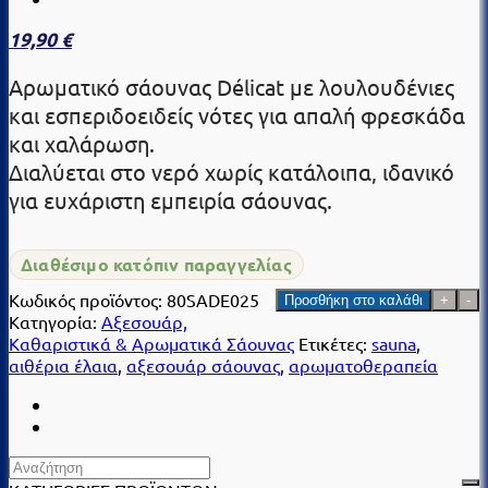
19,90
€
Αρωματικό σάουνας Délicat με λουλουδένιες
και εσπεριδοειδείς νότες για απαλή φρεσκάδα
και χαλάρωση.
Διαλύεται στο νερό χωρίς κατάλοιπα, ιδανικό
για ευχάριστη εμπειρία σάουνας.
Διαθέσιμο κατόπιν παραγγελίας
Αρωματικό
Κωδικός προϊόντος:
80SADE025
Προσθήκη στο καλάθι
για
Κατηγορία:
Αξεσουάρ,
Σάουνα
Καθαριστικά & Αρωματικά Σάουνας
Ετικέτες:
sauna
,
–
αιθέρια έλαια
,
αξεσουάρ σάουνας
,
αρωματοθεραπεία
Le
Delicat
250
ml
ποσότητα