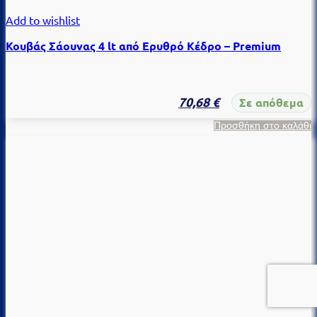
Add to wishlist
Κουβάς Σάουνας 4 lt από Ερυθρό Κέδρο – Premium
70,68
€
Σε απόθεμα
Προσθήκη στο καλάθι