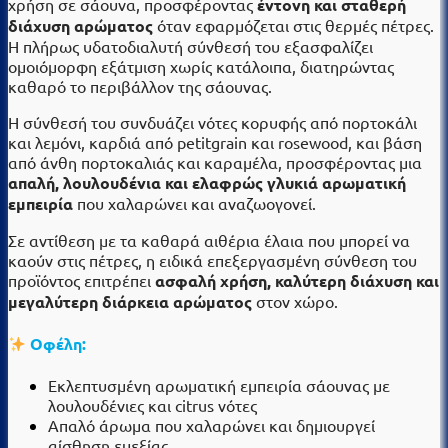
χρήση σε σάουνα, προσφέροντας
έντονη και σταθερή
διάχυση αρώματος
όταν εφαρμόζεται στις θερμές πέτρες.
Η πλήρως υδατοδιαλυτή σύνθεσή του εξασφαλίζει
ομοιόμορφη εξάτμιση χωρίς κατάλοιπα, διατηρώντας
καθαρό το περιβάλλον της σάουνας.
Η σύνθεσή του συνδυάζει νότες κορυφής από πορτοκάλι
και λεμόνι, καρδιά από petitgrain και rosewood, και βάση
από άνθη πορτοκαλιάς και καραμέλα, προσφέροντας μια
απαλή, λουλουδένια και ελαφρώς γλυκιά αρωματική
εμπειρία
που χαλαρώνει και αναζωογονεί.
Σε αντίθεση με τα καθαρά αιθέρια έλαια που μπορεί να
καούν στις πέτρες, η ειδικά επεξεργασμένη σύνθεση του
προϊόντος επιτρέπει
ασφαλή χρήση, καλύτερη διάχυση και
μεγαλύτερη διάρκεια αρώματος
στον χώρο.
Οφέλη:
Εκλεπτυσμένη αρωματική εμπειρία σάουνας με
λουλουδένιες και citrus νότες
Απαλό άρωμα που χαλαρώνει και δημιουργεί
αίσθηση ευεξίας