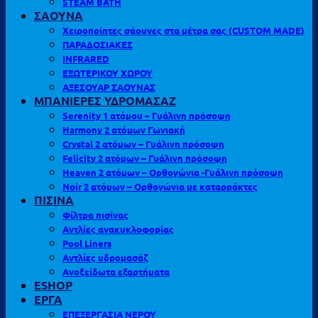
STEAM BATH
ΣΑΟΥΝΑ
Χειροποίητες σάουνες στα μέτρα σας (CUSTOM MADE)
ΠΑΡΑΔΟΣΙΑΚΕΣ
INFRARED
ΕΞΩΤΕΡΙΚΟΥ ΧΩΡΟΥ
ΑΞΕΣΟΥΑΡ ΣΑΟΥΝΑΣ
ΜΠΑΝΙΕΡΕΣ ΥΔΡΟΜΑΣΑΖ
Serenity 1 ατόμου – Γυάλινη πρόσοψη
Harmony 2 ατόμων Γωνιακή
Crystal 2 ατόμων – Γυάλινη πρόσοψη
Felicity 2 ατόμων – Γυάλινη πρόσοψη
Heaven 2 ατόμων – Ορθογώνια -Γυάλινη πρόσοψη
Noir 2 ατόμων – Ορθογώνια με καταρράκτες
ΠΙΣΙΝΑ
Φίλτρα πισίνας
Αντλίες ανακυκλοφορίας
Pool Liners
Αντλίες υδρομασάζ
Ανοξείδωτα εξαρτήματα
ESHOP
ΕΡΓΑ
ΕΠΕΞΕΡΓΑΣΙΑ ΝΕΡΟΥ