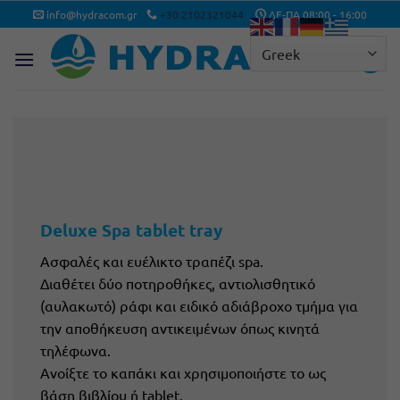
Μετάβαση
info@hydracom.gr
+30 2102321044
ΔΕ-ΠΑ 08:00 - 16:00
στο
περιεχόμενο
Deluxe Spa tablet tray
Ασφαλές και ευέλικτο τραπέζι spa.
Διαθέτει δύο ποτηροθήκες, αντιολισθητικό
(αυλακωτό) ράφι και ειδικό αδιάβροχο τμήμα για
την αποθήκευση αντικειμένων όπως κινητά
τηλέφωνα.
Ανοίξτε το καπάκι και χρησιμοποιήστε το ως
βάση βιβλίου ή tablet.