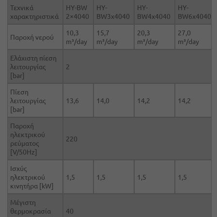
Τεχνικά
ΗΥ-BW
ΗΥ-
ΗΥ-
ΗΥ-
χαρακτηριστικά
2×4040
BW3x4040
BW4x4040
BW6x4040
10,3
15,7
20,3
27,0
Παροχή νερού
m³/day
m³/day
m³/day
m³/day
Ελάχιστη πίεση
λειτουργίας
2
[bar]
Πίεση
λειτουργίας
13,6
14,0
14,2
14,2
[bar]
Παροχή
ηλεκτρικού
220
ρεύματος
[V/50Hz]
Ισχύς
ηλεκτρικού
1,5
1,5
1,5
1,5
κινητήρα [kW]
Μέγιστη
θερμοκρασία
40