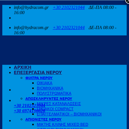
Μετάβαση
info@hydracom.gr
+30 2102321044
ΔΕ-ΠΑ 08:00 -
στο
16:00
περιεχόμενο
info@hydracom.gr
+30 2102321044
ΔΕ-ΠΑ 08:00 -
16:00
ΑΡΧΙΚΗ
ΕΠΕΞΕΡΓΑΣΙΑ ΝΕΡΟΥ
ΦΙΛΤΡΑ ΝΕΡΟΥ
ΟΙΚΙΑΚΑ
ΒΙΟΜΗΧΑΝΙΚΑ
ΠΟΛΥΣΤΡΩΜΑΤΙΚΑ
ΑΠΟΣΚΛΗΡΥΝΤΕΣ ΝΕΡΟΥ
ΚΑΛΕΣΤΕ ΜΑΣ
ΜΙΚΡΕΣ ΚΑΤΑΝΑΛΩΣΕΙΣ
+30 2102321044
ΟΙΚΙΑΚΟΙ COMPACT
+30 6974196828
ΕΠΑΓΓΕΛΜΑΤΙΚΟΙ – ΒΙΟΜΗΧΑΝΙΚΟΙ
ΑΠΙΟΝΙΣΤΕΣ ΝΕΡΟΥ
ΜΙΚΤΗΣ ΚΛΙΝΗΣ MIXED BED