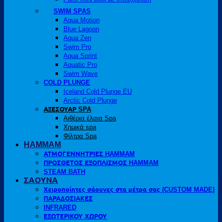
SWIM SPAS
Aqua Motion
Blue Lagoon
Aqua Zen
Swim Pro
Aqua Sprint
Aquatic Pro
Swim Wave
COLD PLUNGE
Iceland Cold Plunge EU
Arctic Cold Plunge
ΑΞΕΣΟΥΑΡ SPA
Αιθέρια έλαια Spa
Χημικά spa
Φίλτρα Spa
HAMMAM
ΑΤΜΟΓΕΝΝΗΤΡΙΕΣ HAMMAM
ΠΡΟΣΘΕΤΟΣ ΕΞΟΠΛΙΣΜΟΣ HAMMAM
STEAM BATH
ΣΑΟΥΝΑ
Χειροποίητες σάουνες στα μέτρα σας (CUSTOM MADE)
ΠΑΡΑΔΟΣΙΑΚΕΣ
INFRARED
ΕΞΩΤΕΡΙΚΟΥ ΧΩΡΟΥ