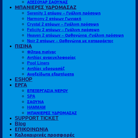
ΑΞΕΣΟΥΑΡ ΣΑΟΥΝΑΣ
ΜΠΑΝΙΕΡΕΣ ΥΔΡΟΜΑΣΑΖ
Serenity 1 ατόμου – Γυάλινη πρόσοψη
Harmony 2 ατόμων Γωνιακή
Crystal 2 ατόμων – Γυάλινη πρόσοψη
Felicity 2 ατόμων – Γυάλινη πρόσοψη
Heaven 2 ατόμων – Ορθογώνια -Γυάλινη πρόσοψη
Noir 2 ατόμων – Ορθογώνια με καταρράκτες
ΠΙΣΙΝΑ
Φίλτρα πισίνας
Αντλίες ανακυκλοφορίας
Pool Liners
Αντλίες υδρομασάζ
Ανοξείδωτα εξαρτήματα
ESHOP
ΕΡΓΑ
ΕΠΕΞΕΡΓΑΣΙΑ ΝΕΡΟΥ
SPA
ΣΑΟΥΝΑ
HAMMAM
ΜΠΑΝΙΕΡΕΣ ΥΔΡΟΜΑΣΑΖ
SUPPORT TICKET
Blog
ΕΠΙΚΟΙΝΩΝΙΑ
Καλοκαιρινές προσφορές