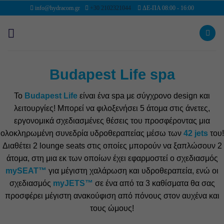
Μετάβαση
info@hydracom.gr
+30 2102321044
ΔΕ-ΠΑ 08:00 - 16:00
στο
περιεχόμενο
Budapest Life spa
Το
Budapest Life
είναι ένα spa με σύγχρονο design και
λειτουργίες! Μπορεί να φιλοξενήσει 5 άτομα στις άνετες,
εργονομικά σχεδιασμένες θέσεις του προσφέροντας μια
ολοκληρωμένη συνεδρία υδροθεραπείας μέσω των
42 jets
του!
Διαθέτει 2 lounge seats στις οποίες μπορούν να ξαπλώσουν 2
άτομα, στη μια εκ των οποίων έχει εφαρμοστεί ο σχεδιασμός
mySEAT™
για μέγιστη χαλάρωση και υδροθεραπεία, ενώ οι
σχεδιασμός
myJETS™
σε ένα από τα 3 καθίσματα θα σας
προσφέρει μέγιστη ανακούφιση από πόνους στον αυχένα και
τους ώμους!