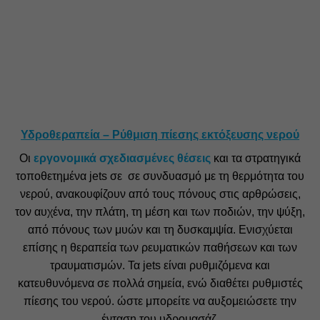
Υδροθεραπεία – Ρύθμιση πίεσης εκτόξευσης νερού
Οι
εργονομικά σχεδιασμένες θέσεις
και τα στρατηγικά
τοποθετημένα jets σε σε συνδυασμό με τη θερμότητα του
νερού, ανακουφίζουν από τους πόνους στις αρθρώσεις,
τον αυχένα, την πλάτη, τη μέση και των ποδιών, την ψύξη,
από πόνους των μυών και τη δυσκαμψία. Ενισχύεται
επίσης η θεραπεία των ρευματικών παθήσεων και των
τραυματισμών. Τα jets είναι ρυθμιζόμενα και
κατευθυνόμενα σε πολλά σημεία, ενώ διαθέτει ρυθμιστές
πίεσης του νερού. ώστε μπορείτε να αυξομειώσετε την
ένταση του υδρομασάζ.