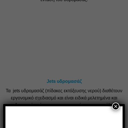
Jets υδρομασάζ
Τα jets υδρομασάζ (πίδακες εκτόξευσης νερού) διαθέτουν
εργονομικό σχεδιασμό και είναι ειδικά μελετημένα και
×
ταξινομημένα ώστε να σας προσφέρουν την απόλυτη
χαλάρωση. Ταυτόχρονα, φωτίζονται με αποτέλεσμα να
ενισχύουν το αποτέλεσμα της χρωματοθεραπείας!