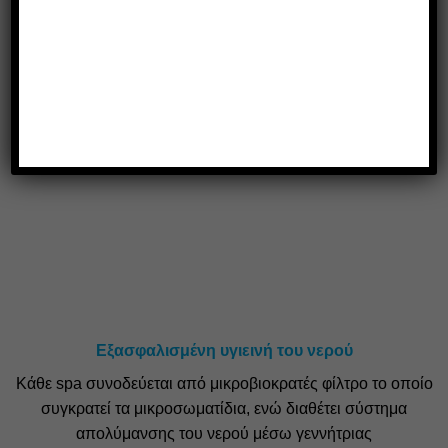
Εξασφαλισμένη υγιεινή του νερού
Κάθε spa συνοδεύεται από μικροβιοκρατές φίλτρο το οποίο
συγκρατεί τα μικροσωματίδια, ενώ διαθέτει σύστημα
απολύμανσης του νερού μέσω γεννήτριας