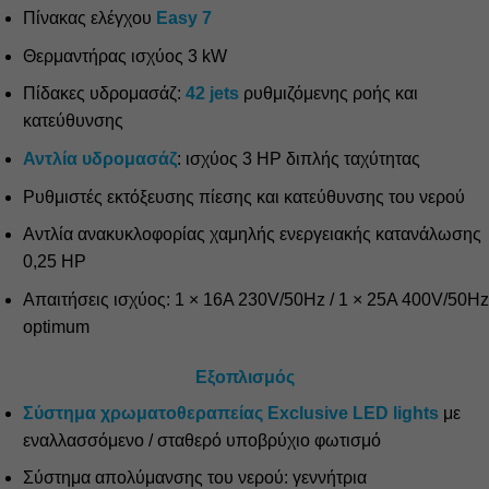
Πίνακας ελέγχου
Easy 7
Θερμαντήρας ισχύος 3 kW
Πίδακες υδρομασάζ:
42 jets
ρυθμιζόμενης ροής και
κατεύθυνσης
Αντλία υδρομασάζ
: ισχύος 3 HP διπλής ταχύτητας
Ρυθμιστές εκτόξευσης πίεσης και κατεύθυνσης του νερού
Αντλία ανακυκλοφορίας χαμηλής ενεργειακής κατανάλωσης
0,25 ΗΡ
Απαιτήσεις ισχύος: 1 × 16A 230V/50Hz / 1 × 25A 400V/50Hz
optimum
Εξοπλισμός
Σύστημα χρωματοθεραπείας Exclusive LED lights
με
εναλλασσόμενο / σταθερό υποβρύχιο φωτισμό
Σύστημα απολύμανσης του νερού: γεννήτρια