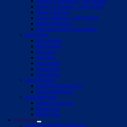
Victoria 2-3 θέσεων – TOP SELLER
Andes 2-3 θέσεων – TOP SELLER
Venus 3 θέσεων
Grace 5 θέσεων – TOP SELLER
Atlanta 5 θέσεων
Paris mini pool με υπερχείλιση
SWIM SPAS
Aqua Motion
Blue Lagoon
Aqua Zen
Swim Pro
Aqua Sprint
Aquatic Pro
Swim Wave
COLD PLUNGE
Iceland Cold Plunge EU
Arctic Cold Plunge
ΑΞΕΣΟΥΑΡ SPA
Αιθέρια έλαια Spa
Χημικά spa
Φίλτρα Spa
HAMMAM
ΑΤΜΟΓΕΝΝΗΤΡΙΕΣ HAMMAM