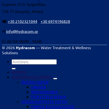
Ευρίπου 33 & Τριφυλλίας
136 75 Αχαρνές, Αττική
☎
+30 2102321044
•
+30 6974196828
✉
info@hydracom.gr
🕒 ΔΕ-ΠΑ 08:00 - 16:00
© 2026
Hydracom
— Water Treatment & Wellness
Solutions
Αναζήτηση
για:
ΑΡΧΙΚΗ
ΕΠΕΞΕΡΓΑΣΙΑ ΝΕΡΟΥ
ΦΙΛΤΡΑ ΝΕΡΟΥ
ΟΙΚΙΑΚΑ
ΒΙΟΜΗΧΑΝΙΚΑ
ΠΟΛΥΣΤΡΩΜΑΤΙΚΑ
ΑΠΟΣΚΛΗΡΥΝΤΕΣ ΝΕΡΟΥ
ΜΙΚΡΕΣ ΚΑΤΑΝΑΛΩΣΕΙΣ