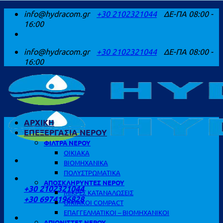
Μετάβαση
info@hydracom.gr
+30 2102321044
ΔΕ-ΠΑ 08:00 -
στο
16:00
περιεχόμενο
info@hydracom.gr
+30 2102321044
ΔΕ-ΠΑ 08:00 -
16:00
ΑΡΧΙΚΗ
ΕΠΕΞΕΡΓΑΣΙΑ ΝΕΡΟΥ
ΦΙΛΤΡΑ ΝΕΡΟΥ
ΟΙΚΙΑΚΑ
ΒΙΟΜΗΧΑΝΙΚΑ
ΠΟΛΥΣΤΡΩΜΑΤΙΚΑ
ΚΑΛΕΣΤΕ ΜΑΣ
ΑΠΟΣΚΛΗΡΥΝΤΕΣ ΝΕΡΟΥ
+30 2102321044
ΜΙΚΡΕΣ ΚΑΤΑΝΑΛΩΣΕΙΣ
+30 6974196828
ΟΙΚΙΑΚΟΙ COMPACT
ΕΠΑΓΓΕΛΜΑΤΙΚΟΙ – ΒΙΟΜΗΧΑΝΙΚΟΙ
ΑΠΙΟΝΙΣΤΕΣ ΝΕΡΟΥ