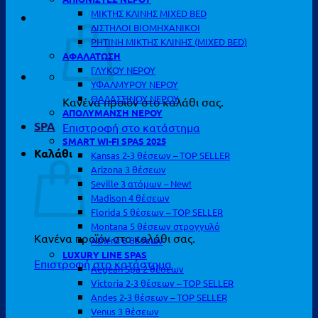
ΜΙΚΤΗΣ ΚΛΙΝΗΣ MIXED BED
ΔΙΣΤΗΛΟΙ ΒΙΟΜΗΧΑΝΙΚΟΙ
ΡΗΤΙΝΗ ΜΙΚΤΗΣ ΚΛΙΝΗΣ (MIXED BED)
ΑΦΑΛΑΤΩΣΗ
ΓΛΥΚΟΥ ΝΕΡΟΥ
ΥΦΑΛΜΥΡΟΥ ΝΕΡΟΥ
ΘΑΛΑΣΣΙΝΟΥ ΝΕΡΟΥ
Κανένα προϊόν στο καλάθι σας.
ΑΠΟΛΥΜΑΝΣΗ ΝΕΡΟΥ
SPA
Επιστροφή στο κατάστημα
SMART WI-FI SPAS 2025
Καλάθι
Kansas 2-3 θέσεων – TOP SELLER
Arizona 3 θέσεων
Seville 3 ατόμων – New!
Madison 4 θέσεων
Florida 5 θέσεων – TOP SELLER
Montana 5 θέσεων στρογγυλό
Κανένα προϊόν στο καλάθι σας.
Athens 6 θέσεων
LUXURY LINE SPAS
Επιστροφή στο κατάστημα
Aegean Spa 2 θέσεων
Victoria 2-3 θέσεων – TOP SELLER
Andes 2-3 θέσεων – TOP SELLER
Venus 3 θέσεων