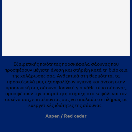
Εξαιρετικής ποιότητας προσκέφαλα σάουνας που
προσφέρουν μέγιστη άνεση και στήριξη κατά τη διάρκεια
της χαλάρωσης σας. Ανθεκτικά στη θερμότητα, τα
προσκέφαλά μας εξασφαλίζουν υγιεινή και άνεση στην
προσωπική σας σάουνα. Ιδανικά για κάθε τύπο σάουνας,
προσφέρουν την απαραίτητη στήριξη στο κεφάλι και τον
αυχένα σας, επιτρέποντάς σας να απολαύσετε πλήρως τις
ευεργετικές ιδιότητες της σάουνας.
Aspen / Red cedar