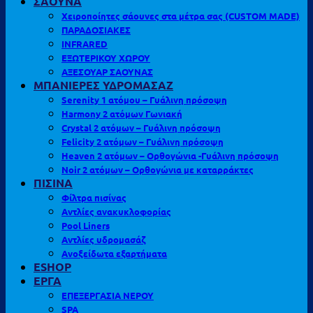
ΣΑΟΥΝΑ
Χειροποίητες σάουνες στα μέτρα σας (CUSTOM MADE)
ΠΑΡΑΔΟΣΙΑΚΕΣ
INFRARED
ΕΞΩΤΕΡΙΚΟΥ ΧΩΡΟΥ
ΑΞΕΣΟΥΑΡ ΣΑΟΥΝΑΣ
ΜΠΑΝΙΕΡΕΣ ΥΔΡΟΜΑΣΑΖ
Serenity 1 ατόμου – Γυάλινη πρόσοψη
Harmony 2 ατόμων Γωνιακή
Crystal 2 ατόμων – Γυάλινη πρόσοψη
Felicity 2 ατόμων – Γυάλινη πρόσοψη
Heaven 2 ατόμων – Ορθογώνια -Γυάλινη πρόσοψη
Noir 2 ατόμων – Ορθογώνια με καταρράκτες
ΠΙΣΙΝΑ
Φίλτρα πισίνας
Αντλίες ανακυκλοφορίας
Pool Liners
Αντλίες υδρομασάζ
Ανοξείδωτα εξαρτήματα
ESHOP
ΕΡΓΑ
ΕΠΕΞΕΡΓΑΣΙΑ ΝΕΡΟΥ
SPA