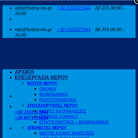
Μετάβαση
info@hydracom.gr
+30 2102321044
ΔΕ-ΠΑ 08:00 -
στο
16:00
περιεχόμενο
info@hydracom.gr
+30 2102321044
ΔΕ-ΠΑ 08:00 -
16:00
ΑΡΧΙΚΗ
ΕΠΕΞΕΡΓΑΣΙΑ ΝΕΡΟΥ
ΦΙΛΤΡΑ ΝΕΡΟΥ
ΟΙΚΙΑΚΑ
ΒΙΟΜΗΧΑΝΙΚΑ
ΠΟΛΥΣΤΡΩΜΑΤΙΚΑ
ΑΠΟΣΚΛΗΡΥΝΤΕΣ ΝΕΡΟΥ
ΚΑΛΕΣΤΕ ΜΑΣ
ΜΙΚΡΕΣ ΚΑΤΑΝΑΛΩΣΕΙΣ
+30 2102321044
ΟΙΚΙΑΚΟΙ COMPACT
+30 6974196828
ΕΠΑΓΓΕΛΜΑΤΙΚΟΙ – ΒΙΟΜΗΧΑΝΙΚΟΙ
ΑΠΙΟΝΙΣΤΕΣ ΝΕΡΟΥ
ΜΙΚΤΗΣ ΚΛΙΝΗΣ MIXED BED