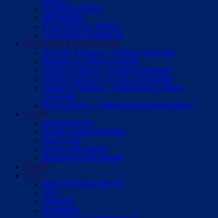
MADE)
ΠΑΡΑΔΟΣΙΑΚΕΣ
INFRARED
ΕΞΩΤΕΡΙΚΟΥ ΧΩΡΟΥ
ΑΞΕΣΟΥΑΡ ΣΑΟΥΝΑΣ
ΜΠΑΝΙΕΡΕΣ ΥΔΡΟΜΑΣΑΖ
Serenity 1 ατόμου – Γυάλινη πρόσοψη
Harmony 2 ατόμων Γωνιακή
Crystal 2 ατόμων – Γυάλινη πρόσοψη
Felicity 2 ατόμων – Γυάλινη πρόσοψη
Heaven 2 ατόμων – Ορθογώνια -Γυάλινη
πρόσοψη
Noir 2 ατόμων – Ορθογώνια με καταρράκτες
ΠΙΣΙΝΑ
Φίλτρα πισίνας
Αντλίες ανακυκλοφορίας
Pool Liners
Αντλίες υδρομασάζ
Ανοξείδωτα εξαρτήματα
ESHOP
ΕΡΓΑ
ΕΠΕΞΕΡΓΑΣΙΑ ΝΕΡΟΥ
SPA
ΣΑΟΥΝΑ
HAMMAM