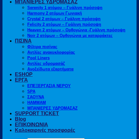
ΜΠΑΝΙΕΡΕΣ ΥΔΡΟΜΑΣΑΖ
Serenity 1 ατόμου – Γυάλινη πρόσοψη
Harmony 2 ατόμων Γωνιακή
Crystal 2 ατόμων – Γυάλινη πρόσοψη
Felicity 2 ατόμων – Γυάλινη πρόσοψη
Heaven 2 ατόμων – Ορθογώνια -Γυάλινη πρόσοψη
Noir 2 ατόμων – Ορθογώνια με καταρράκτες
ΠΙΣΙΝΑ
Φίλτρα πισίνας
Αντλίες ανακυκλοφορίας
Pool Liners
Αντλίες υδρομασάζ
Ανοξείδωτα εξαρτήματα
ESHOP
ΕΡΓΑ
ΕΠΕΞΕΡΓΑΣΙΑ ΝΕΡΟΥ
SPA
ΣΑΟΥΝΑ
HAMMAM
ΜΠΑΝΙΕΡΕΣ ΥΔΡΟΜΑΣΑΖ
SUPPORT TICKET
Blog
ΕΠΙΚΟΙΝΩΝΙΑ
Καλοκαιρινές προσφορές