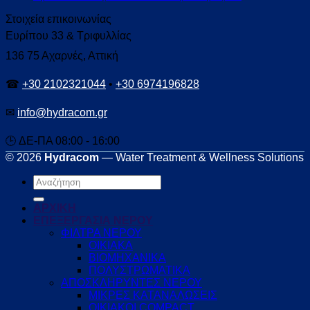
Στοιχεία επικοινωνίας
Ευρίπου 33 & Τριφυλλίας
136 75 Αχαρνές, Αττική
☎
+30 2102321044
•
+30 6974196828
✉
info@hydracom.gr
🕒 ΔΕ-ΠΑ 08:00 - 16:00
© 2026
Hydracom
— Water Treatment & Wellness Solutions
Αναζήτηση
για:
ΑΡΧΙΚΗ
ΕΠΕΞΕΡΓΑΣΙΑ ΝΕΡΟΥ
ΦΙΛΤΡΑ ΝΕΡΟΥ
ΟΙΚΙΑΚΑ
ΒΙΟΜΗΧΑΝΙΚΑ
ΠΟΛΥΣΤΡΩΜΑΤΙΚΑ
ΑΠΟΣΚΛΗΡΥΝΤΕΣ ΝΕΡΟΥ
ΜΙΚΡΕΣ ΚΑΤΑΝΑΛΩΣΕΙΣ
ΟΙΚΙΑΚΟΙ COMPACT