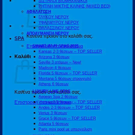
ΔΙΣΤΗΛΟΙ ΒΙΟΜΗΧΑΝΙΚΟΙ
ΡΗΤΙΝΗ ΜΙΚΤΗΣ ΚΛΙΝΗΣ (MIXED BED)
ΑΦΑΛΑΤΩΣΗ
ΓΛΥΚΟΥ ΝΕΡΟΥ
ΥΦΑΛΜΥΡΟΥ ΝΕΡΟΥ
ΘΑΛΑΣΣΙΝΟΥ ΝΕΡΟΥ
ΑΠΟΛΥΜΑΝΣΗ ΝΕΡΟΥ
Κανένα προϊόν στο καλάθι σας.
SPA
Επιστροφή στο κατάστημα
SMART WI-FI SPAS 2025
Kansas 2-3 θέσεων – TOP SELLER
Καλάθι
Arizona 3 θέσεων
Seville 3 ατόμων – New!
Madison 4 θέσεων
Florida 5 θέσεων – TOP SELLER
Montana 5 θέσεων στρογγυλό
Athens 6 θέσεων
LUXURY LINE SPAS
Κανένα προϊόν στο καλάθι σας.
Aegean Spa 2 θέσεων
Επιστροφή στο κατάστημα
Victoria 2-3 θέσεων – TOP SELLER
Andes 2-3 θέσεων – TOP SELLER
Venus 3 θέσεων
Grace 5 θέσεων – TOP SELLER
Atlanta 5 θέσεων
Paris mini pool με υπερχείλιση