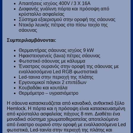
Απαιτήσεις ισχύος 400V / 3 X 16A
Διαφανής γυάλινη πόρτα και πρόσοψη από
κρύσταλλο ασφαλείας
Σύστημα εξαερισμού στην οροφή της σάουνας
Ντεκόρ λευκής πέτρας στο πίσω τοιχίο της
σάουνας
Συμπεριλαμβάνονται:
Θερμαντήρας σάουνας ισχύος 9 kW
Ηφαιστειογενείς (lava) πέτρες σάουνας
Φωτιστικό σάουνας με κάλυμμα
Έναστρος ουρανός στην οροφή της σάουνας με
εναλλασσόμενα Led RGB φωστιστικά
Led-ταινια στην περιοχή της πλάτης
Εργονομικοί πάγκοι 2 επιπέδων
Κουβαδάκι και κουτάλα
Θερμόμετρο – υγρασιόμετρο
Η σάουνα κατασκευάζεται από καναδικό, ανθεκτικό ξύλο
Hemlock. Η πόρτα και η πρόσοψη είναι κατασκευασμένη
από κρύσταλλο ασφαλείας πάχους 8 mm. Διαθέτει ένα
μοναδικό σύστημα χρωματοθεραπείας αποτελούμενο
από έναστρο ουρανό στην οροφή με εναλλασσόμενα Led
φωτιστικά, Led-ταινία στην περιοχή της πλάτης και