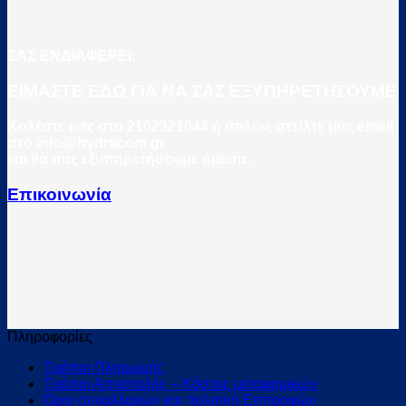
ΣΑΣ ΕΝΔΙΑΦΕΡΕΙ;
ΕΙΜΑΣΤΕ ΕΔΩ ΓΙΑ ΝΑ ΣΑΣ ΕΞΥΠΗΡΕΤΗΣΟΥΜΕ
Καλέστε μας στο 2102321044 ή απλώς στείλτε μας email
στο info@hydracom.gr
και θα σας εξυπηρετήσουμε άμεσα.
Επικοινωνία
Πληροφορίες
Τρόποι Πληρωμής
Τρόποι Αποστολής – Κόστος μεταφορικών
Όροι συναλλαγών και πολιτική Επιτροφών