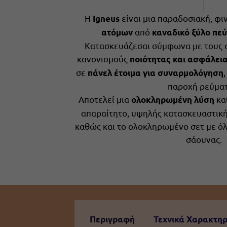
Η
είναι μια παραδοσιακή, φι
Igneus
από
ατόμων
καναδικό ξύλο πε
Κατασκευάζεσαι σύμφωνα με τους 
κανονισμούς
ποιότητας και ασφάλει
σε
πάνελ έτοιμα για συναρμολόγηση
παροχή ρεύματ
Αποτελεί μια
κα
ολοκληρωμένη λύση
απαραίτητο, υψηλής κατασκευαστική
καθώς και το ολοκληρωμένο σετ με ό
σάουνας.
Περιγραφή
Τεχνικά Χαρακτηρ