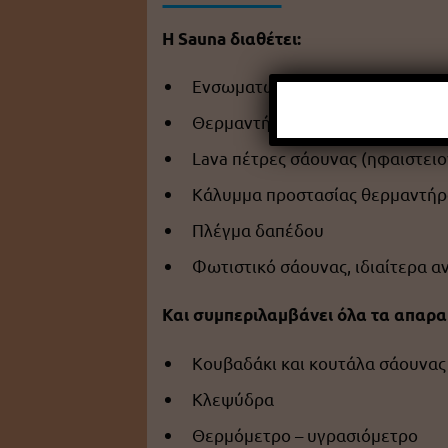
Η Sauna διαθέτει:
Ενσωματωμένο σύστημα εξαερι
Θερμαντήρα Sawo ισχύος 4.5 kW
Lava πέτρες σάουνας (ηφαιστειο
Κάλυμμα προστασίας θερμαντήρ
Πλέγμα δαπέδου
Φωτιστικό σάουνας, ιδιαίτερα α
Και συμπεριλαμβάνει όλα τα απαρα
Κουβαδάκι και κουτάλα σάουνας
Κλεψύδρα
Θερμόμετρο – υγρασιόμετρο