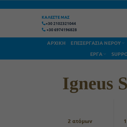
Μετάβαση
στο
ΚΑΛΕΣΤΕ ΜΑΣ
περιεχόμενο
+30 2102321044
+30 6974196828
ΑΡΧΙΚΗ
ΕΠΕΞΕΡΓΑΣΙΑ ΝΕΡΟΥ
ΕΡΓΑ
SUPPO
Igneus 
2 ατόμων
1