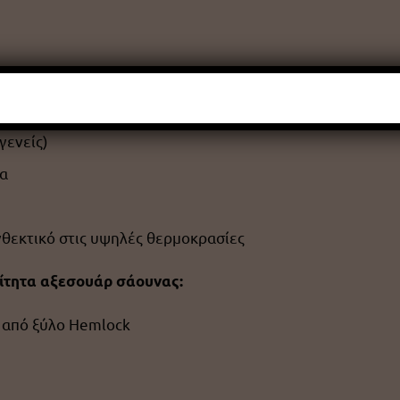
σμού
 με ενσωματωμένο ελεγκτή
γενείς)
α
νθεκτικό στις υψηλές θερμοκρασίες
ίτητα αξεσουάρ σάουνας:
 από ξύλο Hemlock