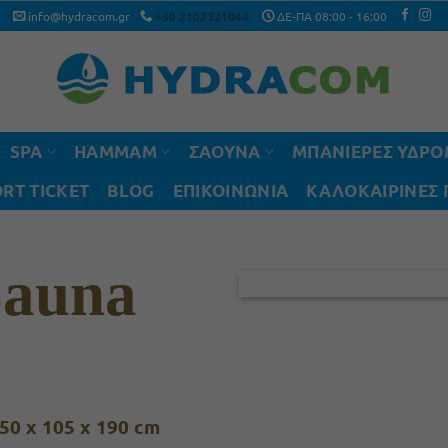
info@hydracom.gr
+30 2102321044
ΔΕ-ΠΑ 08:00 - 16:00
SPA
HAMMAM
ΣΑΟΥΝΑ
ΜΠΑΝΙΕΡΕΣ ΥΔΡ
RT TICKET
BLOG
ΕΠΙΚΟΙΝΩΝΙΑ
ΚΑΛΟΚΑΙΡΙΝΈΣ
Sauna
50 x 105 x 190 cm