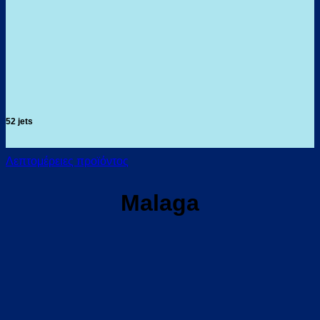
52 jets
Λεπτομέρειες προϊόντος
Malaga