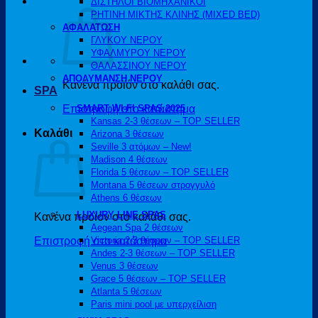
ΔΙΣΤΗΛΟΙ ΒΙΟΜΗΧΑΝΙΚΟΙ
ΡΗΤΙΝΗ ΜΙΚΤΗΣ ΚΛΙΝΗΣ (MIXED BED)
ΑΦΑΛΑΤΩΣΗ
ΓΛΥΚΟΥ ΝΕΡΟΥ
ΥΦΑΛΜΥΡΟΥ ΝΕΡΟΥ
ΘΑΛΑΣΣΙΝΟΥ ΝΕΡΟΥ
ΑΠΟΛΥΜΑΝΣΗ ΝΕΡΟΥ
Κανένα προϊόν στο καλάθι σας.
SPA
Επιστροφή στο κατάστημα
SMART WI-FI SPAS 2025
Kansas 2-3 θέσεων – TOP SELLER
Καλάθι
Arizona 3 θέσεων
Seville 3 ατόμων – New!
Madison 4 θέσεων
Florida 5 θέσεων – TOP SELLER
Montana 5 θέσεων στρογγυλό
Athens 6 θέσεων
LUXURY LINE SPAS
Κανένα προϊόν στο καλάθι σας.
Aegean Spa 2 θέσεων
Επιστροφή στο κατάστημα
Victoria 2-3 θέσεων – TOP SELLER
Andes 2-3 θέσεων – TOP SELLER
Venus 3 θέσεων
Grace 5 θέσεων – TOP SELLER
Atlanta 5 θέσεων
Paris mini pool με υπερχείλιση