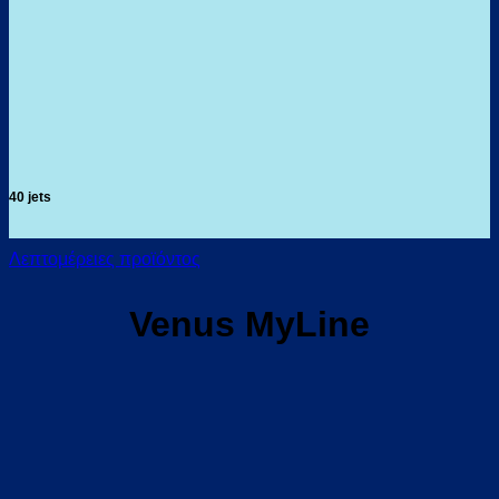
40 jets
Λεπτομέρειες προϊόντος
Venus MyLine