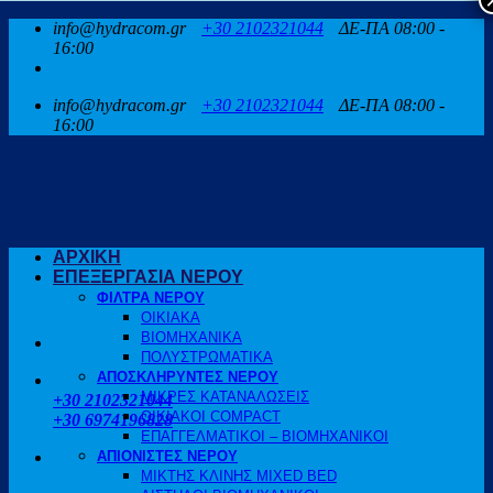
Μετάβαση
info@hydracom.gr
+30 2102321044
ΔΕ-ΠΑ 08:00 -
στο
16:00
περιεχόμενο
info@hydracom.gr
+30 2102321044
ΔΕ-ΠΑ 08:00 -
16:00
ΑΡΧΙΚΗ
ΕΠΕΞΕΡΓΑΣΙΑ ΝΕΡΟΥ
ΦΙΛΤΡΑ ΝΕΡΟΥ
ΟΙΚΙΑΚΑ
ΒΙΟΜΗΧΑΝΙΚΑ
ΠΟΛΥΣΤΡΩΜΑΤΙΚΑ
ΑΠΟΣΚΛΗΡΥΝΤΕΣ ΝΕΡΟΥ
ΚΑΛΕΣΤΕ ΜΑΣ
ΜΙΚΡΕΣ ΚΑΤΑΝΑΛΩΣΕΙΣ
+30 2102321044
ΟΙΚΙΑΚΟΙ COMPACT
+30 6974196828
ΕΠΑΓΓΕΛΜΑΤΙΚΟΙ – ΒΙΟΜΗΧΑΝΙΚΟΙ
ΑΠΙΟΝΙΣΤΕΣ ΝΕΡΟΥ
ΜΙΚΤΗΣ ΚΛΙΝΗΣ MIXED BED