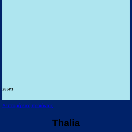
28 jets
Λεπτομέρειες προϊόντος
Thalia