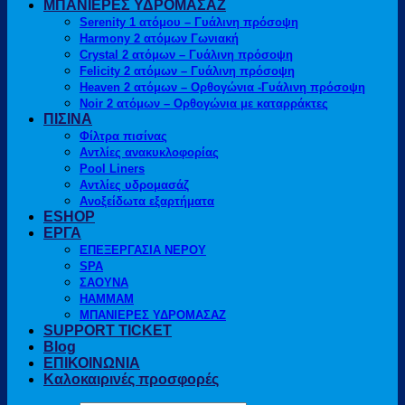
ΜΠΑΝΙΕΡΕΣ ΥΔΡΟΜΑΣΑΖ
Serenity 1 ατόμου – Γυάλινη πρόσοψη
Harmony 2 ατόμων Γωνιακή
Crystal 2 ατόμων – Γυάλινη πρόσοψη
Felicity 2 ατόμων – Γυάλινη πρόσοψη
Heaven 2 ατόμων – Ορθογώνια -Γυάλινη πρόσοψη
Noir 2 ατόμων – Ορθογώνια με καταρράκτες
ΠΙΣΙΝΑ
Φίλτρα πισίνας
Αντλίες ανακυκλοφορίας
Pool Liners
Αντλίες υδρομασάζ
Ανοξείδωτα εξαρτήματα
ESHOP
ΕΡΓΑ
ΕΠΕΞΕΡΓΑΣΙΑ ΝΕΡΟΥ
SPA
ΣΑΟΥΝΑ
HAMMAM
ΜΠΑΝΙΕΡΕΣ ΥΔΡΟΜΑΣΑΖ
SUPPORT TICKET
Blog
ΕΠΙΚΟΙΝΩΝΙΑ
Καλοκαιρινές προσφορές