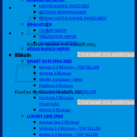
ΜΙΚΤΗΣ ΚΛΙΝΗΣ MIXED BED
ΔΙΣΤΗΛΟΙ ΒΙΟΜΗΧΑΝΙΚΟΙ
ΡΗΤΙΝΗ ΜΙΚΤΗΣ ΚΛΙΝΗΣ (MIXED BED)
ΑΦΑΛΑΤΩΣΗ
ΓΛΥΚΟΥ ΝΕΡΟΥ
ΥΦΑΛΜΥΡΟΥ ΝΕΡΟΥ
ΘΑΛΑΣΣΙΝΟΥ ΝΕΡΟΥ
Κανένα προϊόν στο καλάθι σας.
ΑΠΟΛΥΜΑΝΣΗ ΝΕΡΟΥ
SPA
Καλάθι
Επιστροφή στο κατάστημα
SMART WI-FI SPAS 2025
Kansas 2-3 θέσεων – TOP SELLER
Arizona 3 θέσεων
Seville 3 ατόμων – New!
Madison 4 θέσεων
Κανένα προϊόν στο καλάθι σας.
Florida 5 θέσεων – TOP SELLER
Montana 5 θέσεων
Επιστροφή στο κατάστημα
στρογγυλό
Athens 6 θέσεων
LUXURY LINE SPAS
Aegean Spa 2 θέσεων
Victoria 2-3 θέσεων – TOP SELLER
Andes 2-3 θέσεων – TOP SELLER