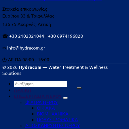
Στοιχεία επικοινωνίας
Ευρίπου 33 & Τριφυλλίας
136 75 Αχαρνές, Αττική
☎
+30 2102321044
•
+30 6974196828
✉
info@hydracom.gr
🕒 ΔΕ-ΠΑ 08:00 - 16:00
© 2026
Hydracom
— Water Treatment & Wellness
Solutions
Αναζήτηση
για:
ΑΡΧΙΚΗ
ΕΠΕΞΕΡΓΑΣΙΑ ΝΕΡΟΥ
ΦΙΛΤΡΑ ΝΕΡΟΥ
ΟΙΚΙΑΚΑ
ΒΙΟΜΗΧΑΝΙΚΑ
ΠΟΛΥΣΤΡΩΜΑΤΙΚΑ
ΑΠΟΣΚΛΗΡΥΝΤΕΣ ΝΕΡΟΥ