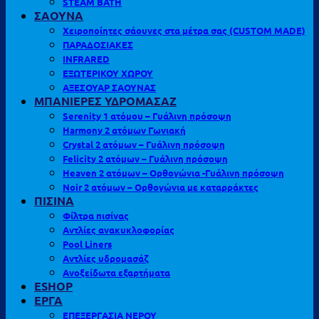
STEAM BATH
ΣΑΟΥΝΑ
Χειροποίητες σάουνες στα μέτρα σας (CUSTOM MADE)
ΠΑΡΑΔΟΣΙΑΚΕΣ
INFRARED
ΕΞΩΤΕΡΙΚΟΥ ΧΩΡΟΥ
ΑΞΕΣΟΥΑΡ ΣΑΟΥΝΑΣ
ΜΠΑΝΙΕΡΕΣ ΥΔΡΟΜΑΣΑΖ
Serenity 1 ατόμου – Γυάλινη πρόσοψη
Harmony 2 ατόμων Γωνιακή
Crystal 2 ατόμων – Γυάλινη πρόσοψη
Felicity 2 ατόμων – Γυάλινη πρόσοψη
Heaven 2 ατόμων – Ορθογώνια -Γυάλινη πρόσοψη
Noir 2 ατόμων – Ορθογώνια με καταρράκτες
ΠΙΣΙΝΑ
Φίλτρα πισίνας
Αντλίες ανακυκλοφορίας
Pool Liners
Αντλίες υδρομασάζ
Ανοξείδωτα εξαρτήματα
ESHOP
ΕΡΓΑ
ΕΠΕΞΕΡΓΑΣΙΑ ΝΕΡΟΥ