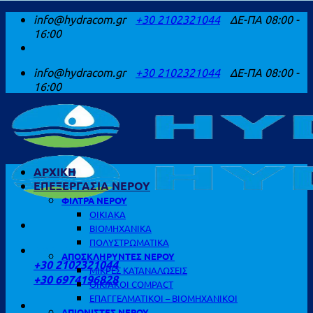
Μετάβαση
info@hydracom.gr
+30 2102321044
ΔΕ-ΠΑ 08:00 -
στο
16:00
περιεχόμενο
info@hydracom.gr
+30 2102321044
ΔΕ-ΠΑ 08:00 -
16:00
ΑΡΧΙΚΗ
ΕΠΕΞΕΡΓΑΣΙΑ ΝΕΡΟΥ
ΦΙΛΤΡΑ ΝΕΡΟΥ
ΟΙΚΙΑΚΑ
ΒΙΟΜΗΧΑΝΙΚΑ
ΠΟΛΥΣΤΡΩΜΑΤΙΚΑ
ΚΑΛΕΣΤΕ ΜΑΣ
ΑΠΟΣΚΛΗΡΥΝΤΕΣ ΝΕΡΟΥ
+30 2102321044
ΜΙΚΡΕΣ ΚΑΤΑΝΑΛΩΣΕΙΣ
+30 6974196828
ΟΙΚΙΑΚΟΙ COMPACT
ΕΠΑΓΓΕΛΜΑΤΙΚΟΙ – ΒΙΟΜΗΧΑΝΙΚΟΙ
ΑΠΙΟΝΙΣΤΕΣ ΝΕΡΟΥ