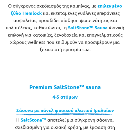
Ο σύγχρονος σχεδιασμός της καμπίνας, με
επιλεγμένο
ξύλο Hemlock
και εκτεταμένες γυάλινες επιφάνειες
ασφαλείας, προσδίδει αίσθηση φωτεινότητας και
πολυτέλειας, καθιστώντας τη
SaltStone™ Sauna
ιδανική
επιλογή για κατοικίες, ξενοδοχεία και επαγγελματικούς
χώρους wellness που επιθυμούν να προσφέρουν μια
ξεχωριστή εμπειρία spa!
Premium SaltStone™ sauna
4-5 ατόμων
Σάουνα με πάνελ φυσικού αλατιού Ιμαλαΐων
Η
S
altStone™
αποτελεί μια σύγχρονη σάουνα,
σχεδιασμένη για οικιακή χρήση, με έμφαση στη