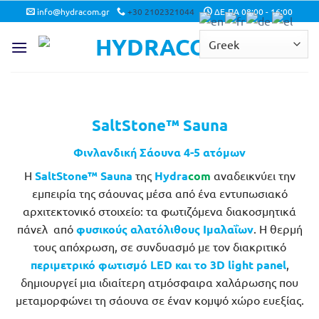
Μετάβαση
info@hydracom.gr
+30 2102321044
ΔΕ-ΠΑ 08:00 - 16:00
στο
περιεχόμενο
SaltStone
™
Sauna
Φινλανδική Σάουνα
4-5 ατόμων
Η
SaltStone™ Sauna
της
Hydra
com
αναδεικνύει την
εμπειρία της σάουνας μέσα από ένα εντυπωσιακό
αρχιτεκτονικό στοιχείο: τα φωτιζόμενα διακοσμητικά
πάνελ από
φυσικούς αλατόλιθους Ιμαλαΐων
. Η θερμή
τους απόχρωση, σε συνδυασμό με τον διακριτικό
περιμετρικό φωτισμό LED και το 3D light panel
,
δημιουργεί μια ιδιαίτερη ατμόσφαιρα χαλάρωσης που
μεταμορφώνει τη σάουνα σε έναν κομψό χώρο ευεξίας.