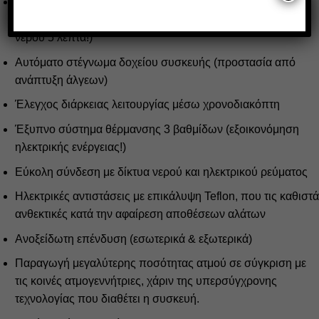
Σύστημα γρήγορης θέρμανσης κατά την εκκίνηση της
συσκευής (
Express
Start
Up
Function
,
χρόνος θέρμανσης
νερού 5 λεπτά!)
Αυτόματο στέγνωμα δοχείου συσκευής (προστασία από
ανάπτυξη άλγεων)
Έλεγχος διάρκειας λειτουργίας μέσω χρονοδιακόπτη
Έξυπνο σύστημα θέρμανσης 3 βαθμίδων (εξοικονόμηση
ηλεκτρικής ενέργειας!)
Εύκολη σύνδεση με δίκτυα νερού και ηλεκτρικού ρεύματος
Ηλεκτρικές αντιστάσεις με επικάλυψη Teflon, που τις καθιστά
ανθεκτικές κατά την αφαίρεση αποθέσεων αλάτων
Ανοξείδωτη επένδυση (εσωτερικά & εξωτερικά)
Παραγωγή μεγαλύτερης ποσότητας ατμού σε σύγκριση με
τις κοινές ατμογεννήτριες, χάριν της υπερσύγχρονης
τεχνολογίας που διαθέτει η συσκευή.