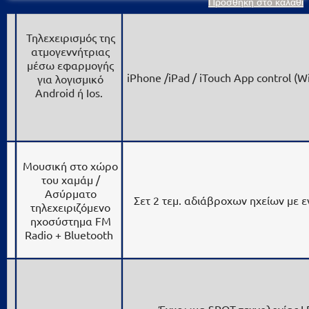
Προσθήκη στο καλάθι
Τηλεχειρισμός της
ατμογεννήτριας
μέσω εφαρμογής
iPhone /iPad / iTouch App control (W
για λογισμικό
Android ή Ios.
Μουσική στο χώρο
του χαμάμ /
Ασύρματο
Σετ 2 τεμ. αδιάβροχων ηχείων με 
τηλεχειριζόμενο
ηχοσύστημα FM
Radio + Bluetooth
Έγχρωμα SPOT τεχνολογίας 