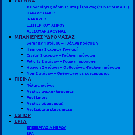
ΣΑΟΥΝΑ
Χειροποίητες σάουνες στα μέτρα σας (CUSTOM MADE)
ΠΑΡΑΔΟΣΙΑΚΕΣ
INFRARED
ΕΞΩΤΕΡΙΚΟΥ ΧΩΡΟΥ
ΑΞΕΣΟΥΑΡ ΣΑΟΥΝΑΣ
ΜΠΑΝΙΕΡΕΣ ΥΔΡΟΜΑΣΑΖ
Serenity 1 ατόμου – Γυάλινη πρόσοψη
Harmony 2 ατόμων Γωνιακή
Crystal 2 ατόμων – Γυάλινη πρόσοψη
Felicity 2 ατόμων – Γυάλινη πρόσοψη
Heaven 2 ατόμων – Ορθογώνια -Γυάλινη πρόσοψη
Noir 2 ατόμων – Ορθογώνια με καταρράκτες
ΠΙΣΙΝΑ
Φίλτρα πισίνας
Αντλίες ανακυκλοφορίας
Pool Liners
Αντλίες υδρομασάζ
Ανοξείδωτα εξαρτήματα
ESHOP
ΕΡΓΑ
ΕΠΕΞΕΡΓΑΣΙΑ ΝΕΡΟΥ
SPA