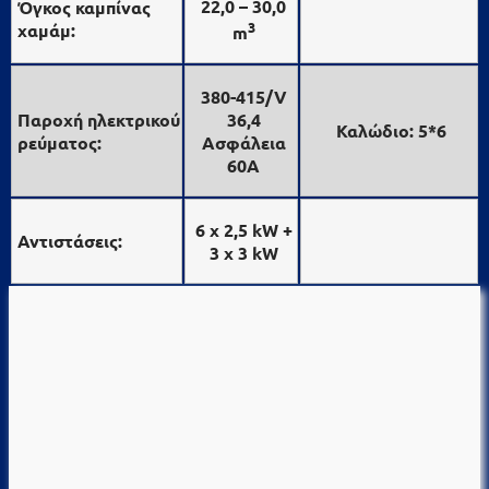
22,0 – 30,0
Όγκος καμπίνας
3
χαμάμ:
m
380-415/V
Παροχή ηλεκτρικού
36,4
Καλώδιο: 5*6
ρεύματος:
Ασφάλεια
60Α
6 x 2,5 kW +
Αντιστάσεις:
3 x 3 kW