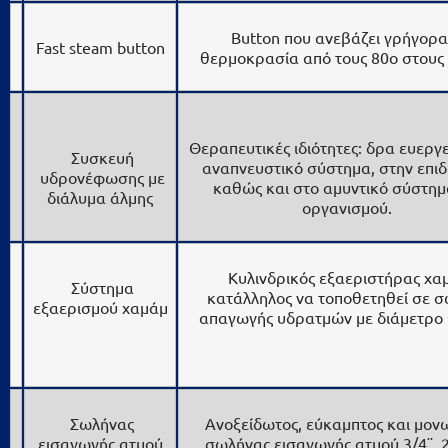
Button που ανεβάζει γρήγορα
Fast steam button
θερμοκρασία από τους 80ο στου
Θεραπευτικές ιδιότητες: δρα ευεργ
Συσκευή
αναπνευστικό σύστημα, στην επι
υδρονέφωσης με
καθώς και στο αμυντικό σύστημ
διάλυμα άλμης
οργανισμού.
Κυλινδρικός εξαεριστήρας χα
Σύστημα
κατάλληλος να τοποθετηθεί σε 
εξαερισμού χαμάμ
απαγωγής υδρατμών με διάμετρο
Σωλήνας
Ανοξείδωτος, εύκαμπτος και μον
εισαγωγής ατμού
σωλήνας εισαγωγής ατμού 3/4¨, 2