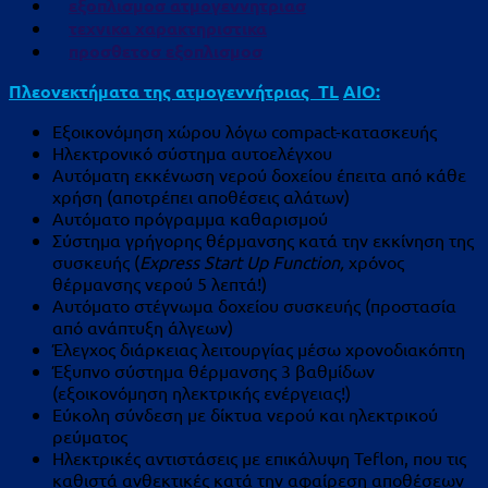
εξοπλισμοσ ατμογεννητριασ
τεχνικα χαρακτηριστικα
προσθετοσ εξοπλισμοσ
Πλεονεκτήματα της ατμογεννήτριας
TL
AIO
:
Εξοικονόμηση χώρου λόγω compact-κατασκευής
Ηλεκτρονικό σύστημα αυτοελέγχου
Αυτόματη εκκένωση νερού δοχείου έπειτα από κάθε
χρήση (αποτρέπει αποθέσεις αλάτων)
Αυτόματο πρόγραμμα καθαρισμού
Σύστημα γρήγορης θέρμανσης κατά την εκκίνηση της
συσκευής (
Express
Start
Up
Function
,
χρόνος
θέρμανσης νερού 5 λεπτά!)
Αυτόματο στέγνωμα δοχείου συσκευής (προστασία
από ανάπτυξη άλγεων)
Έλεγχος διάρκειας λειτουργίας μέσω χρονοδιακόπτη
Έξυπνο σύστημα θέρμανσης 3 βαθμίδων
(εξοικονόμηση ηλεκτρικής ενέργειας!)
Εύκολη σύνδεση με δίκτυα νερού και ηλεκτρικού
ρεύματος
Ηλεκτρικές αντιστάσεις με επικάλυψη Teflon, που τις
καθιστά ανθεκτικές κατά την αφαίρεση αποθέσεων