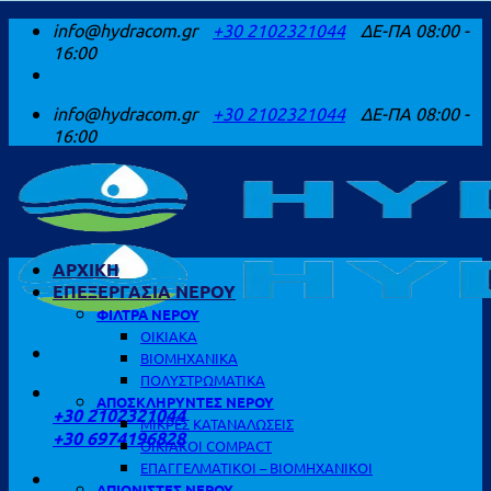
Μετάβαση
info@hydracom.gr
+30 2102321044
ΔΕ-ΠΑ 08:00 -
στο
16:00
περιεχόμενο
info@hydracom.gr
+30 2102321044
ΔΕ-ΠΑ 08:00 -
16:00
ΑΡΧΙΚΗ
ΕΠΕΞΕΡΓΑΣΙΑ ΝΕΡΟΥ
ΦΙΛΤΡΑ ΝΕΡΟΥ
ΟΙΚΙΑΚΑ
ΒΙΟΜΗΧΑΝΙΚΑ
ΠΟΛΥΣΤΡΩΜΑΤΙΚΑ
ΚΑΛΕΣΤΕ ΜΑΣ
ΑΠΟΣΚΛΗΡΥΝΤΕΣ ΝΕΡΟΥ
+30 2102321044
ΜΙΚΡΕΣ ΚΑΤΑΝΑΛΩΣΕΙΣ
+30 6974196828
ΟΙΚΙΑΚΟΙ COMPACT
ΕΠΑΓΓΕΛΜΑΤΙΚΟΙ – ΒΙΟΜΗΧΑΝΙΚΟΙ
ΑΠΙΟΝΙΣΤΕΣ ΝΕΡΟΥ