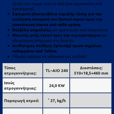
έξοδο του ατμού από το πλάι (για προστασία από
εγκαύματα).
Σφαιρική ηλεκτροβάνα χαμηλής τάσης για την
αυτόματη απορροή του ζεστού νερού προς την
αποχέτευση έπειτα από κάθε χρήση.
Βαλβίδα ασφαλείας
για προστασία από υπερπίεση.
Μειωτής ροής νερού προς την ατμογεννήτρια
για
ελεγχόμενη πλήρωση του δοχείου
Αισθητήρες στάθμης (φλοτέρ) τριών σημείων,
καλυμμένοι από
Teflon
.
Οδηγίες χρήσης σε ελληνικά και αγγλικά
Τύπος
Διαστάσεις:
TL
–
AIO 240
ατμογεννήτριας:
510×18,5×460 mm
Ισχύς
24,0
KW
ατμογεννήτριας:
Παραγωγή ατμού:
˜ 27,
kg
/
h