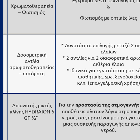
Χρωματοθεραπεία
&
– Φωτισμός
Φωτισμός με οπτικές ίνες
* Δυνατότητα επιλογής μεταξύ 2 α
ελαίων
Δοσομετρική
* 2 αντλίες για 2 διαφορετικά αρ
αντλία
αιθέρια έλαια
αρωματοθεραπείας
* Ιδανικά για εγκατάσταση σε κ
– αυτόματη
αισθητικής, spa, ξενοδοχεί
κλπ. (επαγγελματική χρήση
Για την
προστασία της ατμογεννήτ
Απιονιστής μικτής
αποθέσεις αλάτων λόγω ατμοποίη
κλίνης HYDRAION 5
νερού, σας προτείνουμε την εγκα
GF ½’’
μιας συσκευής παραγωγής απιονι
νερού.