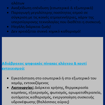
αλάτων
Ανοξείδωτη επένδυση (εσωτερικά & εξωτερικά)
Παραγωγή μεγαλύτερης ποσότητας ατμού σε
σύγκριση με τις κοινές ατμογεννήτριες, χάριν της
υπερσύγχρονης τεχνολογίας που διαθέτει η συσκευή.
Μεγάλη διάρκεια ζωής!
Δεν χρειάζεται συχνά χημικό καθαρισμό!
Αδιάβροχος ψηφιακός πίνακας ελέγχου & κουτί
εντοιχισμού:
Εγκατάσταση στο εσωτερικό ή στο εξωτερικό του
χαμάμ, εντοιχιζόμενος
Λειτουργίες:
Διάρκεια χρήσης, θερμοκρασία
καμπίνας, εξαερισμός, φωτισμός, αρωματοθεραπεία,
αυτόματος καθαρισμός, ενεργοποίηση συσκευής
υδρονέφωσης (θαλάσσιας αύρας)