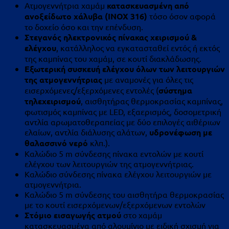
Ατμογεννήτρια χαμάμ
κατασκευασμένη από
ανοξείδωτο χάλυβα (
INOX
316)
τόσο όσον αφορά
το δοχείο όσο και την επένδυση.
Στεγανός ηλεκτρονικός πίνακας χειρισμού &
ελέγχου
, κατάλληλος να εγκατασταθεί εντός ή εκτός
της καμπίνας του χαμάμ, σε κουτί διακλάδωσης.
Εξωτερική συσκευή ελέγχου όλων των λειτουργιών
της ατμογεννήτριας
με αναμονές για όλες τις
εισερχόμενες/εξερχόμενες εντολές (
σύστημα
τηλεχειρισμού
, αισθητήρας θερμοκρασίας καμπίνας,
φωτισμός καμπίνας με LED, εξαερισμός, δοσομετρική
αντλία αρωματοθεραπείας με δύο επιλογές αιθέριων
ελαίων, αντλία διάλυσης αλάτων,
υδρονέφωση με
θαλασσινό νερό
κλπ.).
Καλώδιο 5 m σύνδεσης πίνακα εντολών με κουτί
ελέγχου των λειτουργιών της ατμογεννήτριας.
Καλώδιο σύνδεσης πίνακα ελέγχου λειτουργιών με
ατμογεννήτρια.
Καλώδιο 5 m σύνδεσης του αισθητήρα θερμοκρασίας
με το κουτί εισερχόμενων/εξερχόμενων εντολών
Στόμιο εισαγωγής ατμού
στο χαμάμ
κατασκευασμένα από αλουμίνιο με ειδική σχισμή για