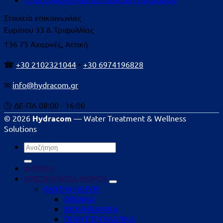
Στοιχεία επικοινωνίας
Ευρίπου 33 & Τριφυλλίας
136 75 Αχαρνές, Αττική
☎
+30 2102321044
•
+30 6974196828
✉
info@hydracom.gr
🕒 ΔΕ-ΠΑ 08:00 - 16:00
© 2026
Hydracom
— Water Treatment & Wellness
Solutions
Αναζήτηση
για:
ΑΡΧΙΚΗ
ΕΠΕΞΕΡΓΑΣΙΑ ΝΕΡΟΥ
ΦΙΛΤΡΑ ΝΕΡΟΥ
ΟΙΚΙΑΚΑ
ΒΙΟΜΗΧΑΝΙΚΑ
ΠΟΛΥΣΤΡΩΜΑΤΙΚΑ