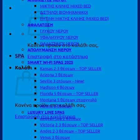
ΜΙΚΤΗΣ ΚΛΙΝΗΣ MIXED BED
ΔΙΣΤΗΛΟΙ ΒΙΟΜΗΧΑΝΙΚΟΙ
ΡΗΤΙΝΗ ΜΙΚΤΗΣ ΚΛΙΝΗΣ (MIXED BED)
ΑΦΑΛΑΤΩΣΗ
ΓΛΥΚΟΥ ΝΕΡΟΥ
ΥΦΑΛΜΥΡΟΥ ΝΕΡΟΥ
ΘΑΛΑΣΣΙΝΟΥ ΝΕΡΟΥ
Κανένα προϊόν στο καλάθι σας.
ΑΠΟΛΥΜΑΝΣΗ ΝΕΡΟΥ
SPA
Επιστροφή στο κατάστημα
SMART WI-FI SPAS 2025
Καλάθι
Kansas 2-3 θέσεων – TOP SELLER
Arizona 3 θέσεων
Seville 3 ατόμων – New!
Madison 4 θέσεων
Florida 5 θέσεων – TOP SELLER
Montana 5 θέσεων στρογγυλό
Κανένα προϊόν στο καλάθι σας.
Athens 6 θέσεων
LUXURY LINE SPAS
Επιστροφή στο κατάστημα
Aegean Spa 2 θέσεων
Victoria 2-3 θέσεων – TOP SELLER
Andes 2-3 θέσεων – TOP SELLER
Venus 3 θέσεων