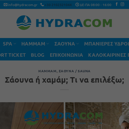
info@hydracom.gr
+30 2102321044
ΔΕ-ΠΑ 08:00 - 16:00
SPA
HAMMAM
ΣΑΟΥΝΑ
ΜΠΑΝΙΕΡΕΣ ΥΔΡ
RT TICKET
BLOG
ΕΠΙΚΟΙΝΩΝΙΑ
ΚΑΛΟΚΑΙΡΙΝΈΣ
HAMMAM
,
ΣΆΟΥΝΑ / SAUNA
Σάουνα ή χαμάμ; Τι να επιλέξω;