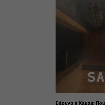
Σάουνα ή Χαμάμ: Ποια