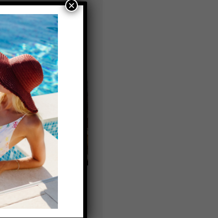
×
υ Χαμάμ