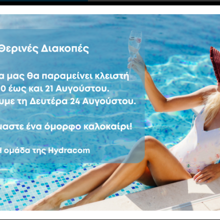
 το Χαμάμ;
τουρκικό λουτρό, είναι
αι υγρή ατμόσφαιρά του.
συνήθως χαμηλότερη από
αινόμενη γύρω στους 40-
τάνει το 100%. Το χαμάμ
υγρασία με διαδικασίες
ος, όπως απολέπιση και
σάζ.
α για τo hammam εδώ
ης Σάουνας
Οφέλη το