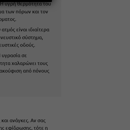
 Η υγρή θερμότητα του
μα των πόρων και τον
ρματος.
Ο ατμός είναι ιδιαίτερα
πνευστικό σύστημα,
ευστικές οδούς.
Η υγρασία σε
τητα χαλαρώνει τους
νακούφιση από πόνους
 και ανάγκες. Αν σας
ης εφίδρωσης, τότε η