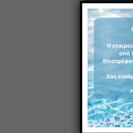
Τι Είναι
Το
χαμάμ
, ή αλλιώς 
γνωστό για τη ζεστή κ
Η θερμοκρασία είναι 
αυτή της σάουνας, κυμ
50°C, ενώ η υγρασία φ
συνδυάζει την ζεστή 
καθαρισμού του σώματ
μα
Δείτε περισσότερ
Οφέλη τ