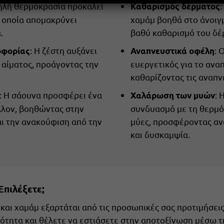
ηλή θερμοκρασία προκαλεί
:
Καθαρισμός δέρματος
 οποία απομακρύνει
χαμάμ βοηθά στο άνοιγ
.
βαθύ καθαρισμό του δέ
: Η ζέστη αυξάνει
: 
οφορίας
Αναπνευστικά οφέλη
 αίματος, προάγοντας την
ευεργετικός για το ανα
καθαρίζοντας τις αναπν
: Η σάουνα προσφέρει ένα
: 
Χαλάρωση των μυών
λον, βοηθώντας στην
συνδυασμό με τη θερμό
αι την ανακούφιση από την
μύες, προσφέροντας α
και δυσκαμψία.
Επιλέξετε;
και χαμάμ εξαρτάται από τις προσωπικές σας προτιμήσεις
ότητα και θέλετε να εστιάσετε στην αποτοξίνωση μέσω τ