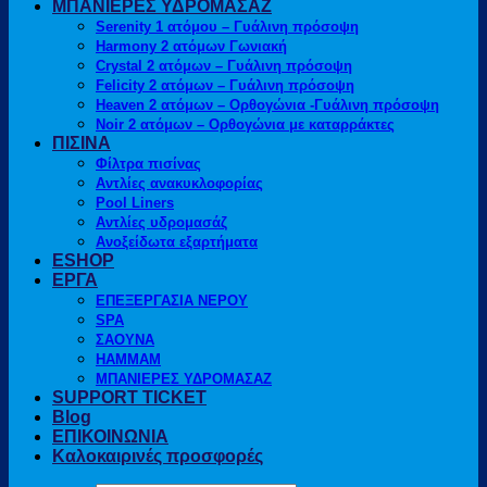
ΜΠΑΝΙΕΡΕΣ ΥΔΡΟΜΑΣΑΖ
Serenity 1 ατόμου – Γυάλινη πρόσοψη
Harmony 2 ατόμων Γωνιακή
Crystal 2 ατόμων – Γυάλινη πρόσοψη
Felicity 2 ατόμων – Γυάλινη πρόσοψη
Heaven 2 ατόμων – Ορθογώνια -Γυάλινη πρόσοψη
Noir 2 ατόμων – Ορθογώνια με καταρράκτες
ΠΙΣΙΝΑ
Φίλτρα πισίνας
Αντλίες ανακυκλοφορίας
Pool Liners
Αντλίες υδρομασάζ
Ανοξείδωτα εξαρτήματα
ESHOP
ΕΡΓΑ
ΕΠΕΞΕΡΓΑΣΙΑ ΝΕΡΟΥ
SPA
ΣΑΟΥΝΑ
HAMMAM
ΜΠΑΝΙΕΡΕΣ ΥΔΡΟΜΑΣΑΖ
SUPPORT TICKET
Blog
ΕΠΙΚΟΙΝΩΝΙΑ
Καλοκαιρινές προσφορές