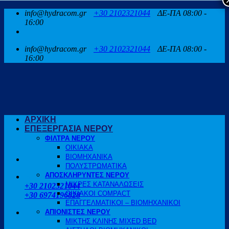
Μετάβαση
info@hydracom.gr
+30 2102321044
ΔΕ-ΠΑ 08:00 -
στο
16:00
περιεχόμενο
info@hydracom.gr
+30 2102321044
ΔΕ-ΠΑ 08:00 -
16:00
ΑΡΧΙΚΗ
ΕΠΕΞΕΡΓΑΣΙΑ ΝΕΡΟΥ
ΦΙΛΤΡΑ ΝΕΡΟΥ
ΟΙΚΙΑΚΑ
ΒΙΟΜΗΧΑΝΙΚΑ
ΠΟΛΥΣΤΡΩΜΑΤΙΚΑ
ΑΠΟΣΚΛΗΡΥΝΤΕΣ ΝΕΡΟΥ
ΚΑΛΕΣΤΕ ΜΑΣ
ΜΙΚΡΕΣ ΚΑΤΑΝΑΛΩΣΕΙΣ
+30 2102321044
ΟΙΚΙΑΚΟΙ COMPACT
+30 6974196828
ΕΠΑΓΓΕΛΜΑΤΙΚΟΙ – ΒΙΟΜΗΧΑΝΙΚΟΙ
ΑΠΙΟΝΙΣΤΕΣ ΝΕΡΟΥ
ΜΙΚΤΗΣ ΚΛΙΝΗΣ MIXED BED