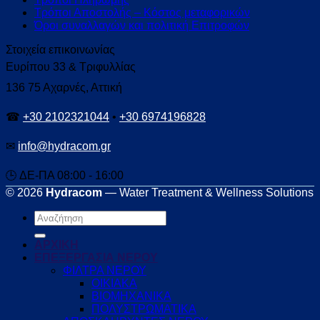
Τρόποι Αποστολής – Κόστος μεταφορικών
Όροι συναλλαγών και πολιτική Επιτροφών
Στοιχεία επικοινωνίας
Ευρίπου 33 & Τριφυλλίας
136 75 Αχαρνές, Αττική
☎
+30 2102321044
•
+30 6974196828
✉
info@hydracom.gr
🕒 ΔΕ-ΠΑ 08:00 - 16:00
© 2026
Hydracom
— Water Treatment & Wellness Solutions
Αναζήτηση
για:
ΑΡΧΙΚΗ
ΕΠΕΞΕΡΓΑΣΙΑ ΝΕΡΟΥ
ΦΙΛΤΡΑ ΝΕΡΟΥ
ΟΙΚΙΑΚΑ
ΒΙΟΜΗΧΑΝΙΚΑ
ΠΟΛΥΣΤΡΩΜΑΤΙΚΑ