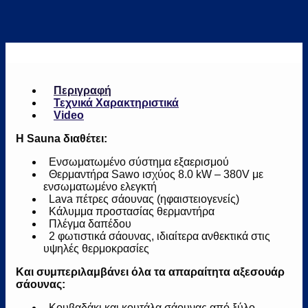
Περιγραφή
Τεχνικά Χαρακτηριστικά
Video
Η Sauna διαθέτει:
Ενσωματωμένο σύστημα εξαερισμού
Θερμαντήρα Sawo ισχύος 8.0 kW – 380V με
ενσωματωμένο ελεγκτή
Lava πέτρες σάουνας (ηφαιστειογενείς)
Κάλυμμα προστασίας θερμαντήρα
Πλέγμα δαπέδου
2 φωτιστικά σάουνας, ιδιαίτερα ανθεκτικά στις
υψηλές θερμοκρασίες
Και συμπεριλαμβάνει όλα τα απαραίτητα αξεσουάρ
σάουνας:
Κουβαδάκι και κουτάλα σάουνας από ξύλο