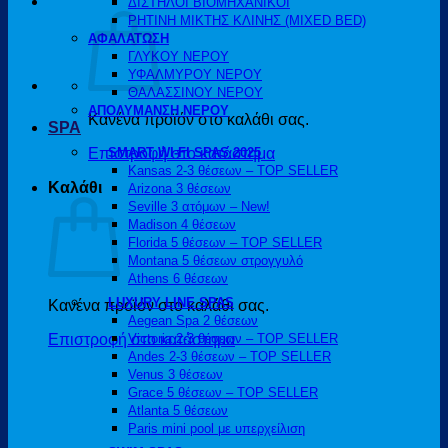
ΔΙΣΤΗΛΟΙ ΒΙΟΜΗΧΑΝΙΚΟΙ
ΡΗΤΙΝΗ ΜΙΚΤΗΣ ΚΛΙΝΗΣ (MIXED BED)
ΑΦΑΛΑΤΩΣΗ
ΓΛΥΚΟΥ ΝΕΡΟΥ
ΥΦΑΛΜΥΡΟΥ ΝΕΡΟΥ
ΘΑΛΑΣΣΙΝΟΥ ΝΕΡΟΥ
ΑΠΟΛΥΜΑΝΣΗ ΝΕΡΟΥ
Κανένα προϊόν στο καλάθι σας.
SPA
Επιστροφή στο κατάστημα
SMART WI-FI SPAS 2025
Kansas 2-3 θέσεων – TOP SELLER
Καλάθι
Arizona 3 θέσεων
Seville 3 ατόμων – New!
Madison 4 θέσεων
Florida 5 θέσεων – TOP SELLER
Montana 5 θέσεων στρογγυλό
Athens 6 θέσεων
LUXURY LINE SPAS
Κανένα προϊόν στο καλάθι σας.
Aegean Spa 2 θέσεων
Επιστροφή στο κατάστημα
Victoria 2-3 θέσεων – TOP SELLER
Andes 2-3 θέσεων – TOP SELLER
Venus 3 θέσεων
Grace 5 θέσεων – TOP SELLER
Atlanta 5 θέσεων
Paris mini pool με υπερχείλιση