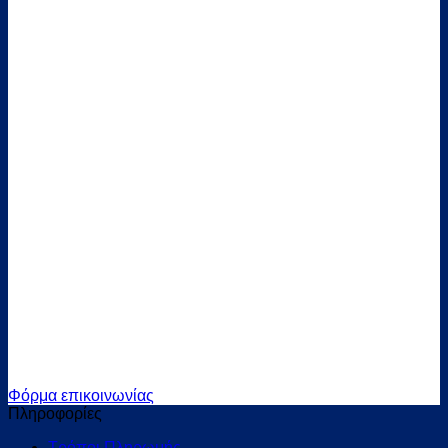
ΣΑΣ ΕΝΔΙΑΦΕΡΕΙ;
ΕΙΜΑΣΤΕ ΕΔΩ ΓΙΑ ΝΑ ΣΑΣ
ΕΞΥΠΗΡΕΤΗΣΟΥΜΕ
Καλέστε μας στο 2102321044 ή
απλώς στείλτε μας email στο
info@hydracom.gr
και θα σας εξυπηρετήσουμε
άμεσα.
Φόρμα επικοινωνίας
Πληροφορίες
Τρόποι Πληρωμής