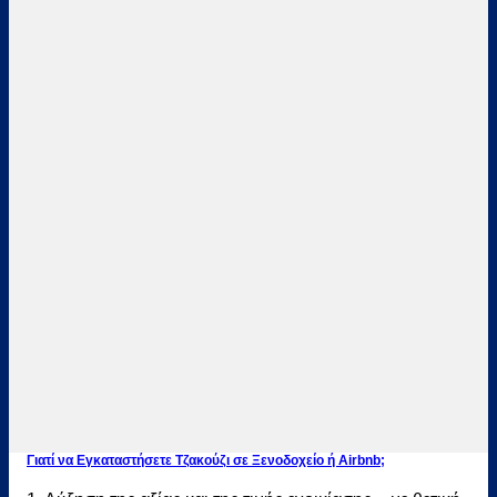
Γιατί να Εγκαταστήσετε Τζακούζι σε Ξενοδοχείο ή Airbnb;