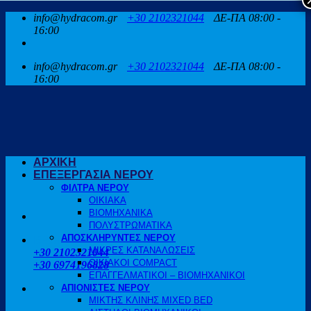
Μετάβαση
info@hydracom.gr
+30 2102321044
ΔΕ-ΠΑ 08:00 -
στο
16:00
περιεχόμενο
info@hydracom.gr
+30 2102321044
ΔΕ-ΠΑ 08:00 -
16:00
ΑΡΧΙΚΗ
ΕΠΕΞΕΡΓΑΣΙΑ ΝΕΡΟΥ
ΦΙΛΤΡΑ ΝΕΡΟΥ
ΟΙΚΙΑΚΑ
ΒΙΟΜΗΧΑΝΙΚΑ
ΠΟΛΥΣΤΡΩΜΑΤΙΚΑ
ΑΠΟΣΚΛΗΡΥΝΤΕΣ ΝΕΡΟΥ
ΚΑΛΕΣΤΕ ΜΑΣ
ΜΙΚΡΕΣ ΚΑΤΑΝΑΛΩΣΕΙΣ
+30 2102321044
ΟΙΚΙΑΚΟΙ COMPACT
+30 6974196828
ΕΠΑΓΓΕΛΜΑΤΙΚΟΙ – ΒΙΟΜΗΧΑΝΙΚΟΙ
ΑΠΙΟΝΙΣΤΕΣ ΝΕΡΟΥ
ΜΙΚΤΗΣ ΚΛΙΝΗΣ MIXED BED