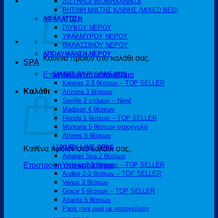
ΔΙΣΤΗΛΟΙ ΒΙΟΜΗΧΑΝΙΚΟΙ
ΡΗΤΙΝΗ ΜΙΚΤΗΣ ΚΛΙΝΗΣ (MIXED BED)
ΑΦΑΛΑΤΩΣΗ
ΓΛΥΚΟΥ ΝΕΡΟΥ
ΥΦΑΛΜΥΡΟΥ ΝΕΡΟΥ
ΘΑΛΑΣΣΙΝΟΥ ΝΕΡΟΥ
ΑΠΟΛΥΜΑΝΣΗ ΝΕΡΟΥ
Κανένα προϊόν στο καλάθι σας.
SPA
Επιστροφή στο κατάστημα
SMART WI-FI SPAS 2025
Kansas 2-3 θέσεων – TOP SELLER
Καλάθι
Arizona 3 θέσεων
Seville 3 ατόμων – New!
Madison 4 θέσεων
Florida 5 θέσεων – TOP SELLER
Montana 5 θέσεων στρογγυλό
Athens 6 θέσεων
LUXURY LINE SPAS
Κανένα προϊόν στο καλάθι σας.
Aegean Spa 2 θέσεων
Επιστροφή στο κατάστημα
Victoria 2-3 θέσεων – TOP SELLER
Andes 2-3 θέσεων – TOP SELLER
Venus 3 θέσεων
Grace 5 θέσεων – TOP SELLER
Atlanta 5 θέσεων
Paris mini pool με υπερχείλιση