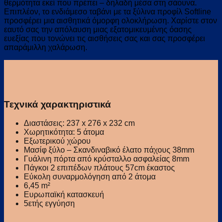
θερμότητα εκεί που πρέπει – δηλαδή μέσα στη σάουνα.
Επιπλέον, το ενδιάμεσο ταβάνι με τα ξύλινα προφίλ Softline
προσφέρει μια αισθητικά όμορφη ολοκλήρωση. Χαρίστε στον
εαυτό σας την απόλαυση μιας εξατομικευμένης όασης
ευεξίας που τονώνει τις αισθήσεις σας και σας προσφέρει
απαράμιλλη χαλάρωση.
Τεχνικά χαρακτηριστικά
Διαστάσεις: 237 x 276 x 232 cm
Χωρητικότητα: 5 άτομα
Εξωτερικού χώρου
Μασίφ ξύλο – Σκανδιναβικό έλατο πάχους 38mm
Γυάλινη πόρτα από κρύσταλλο ασφαλείας 8mm
Πάγκοι 2 επιπέδων πλάτους 57cm έκαστος
Εύκολη συναρμολόγηση από 2 άτομα
6,45 m²
Ευρωπαϊκή κατασκευή
5ετής εγγύηση