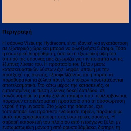
Περιγραφή
Η σάουνα Vista της Hydracom, είναι ιδανική για εγκατάσταση
σε εξωτερικό χώρο και μπορεί να φιλοξενήσει 5 άτομα.
Τόσο
η εσωτερική διαρρύθμιση, όσο και η εξωτερική όψη του
σπιτιού της σάουνας μας ξεχωρίζει για την ποιότητα και τις
έξυπνες λύσεις του. Η προστασία του ξύλου μέσω
κατασκευαστικών λύσεων έχει ληφθεί υπόψη με την
προεξοχή της σκεπής, εξασφαλίζοντας ότι η πόρτα, τα
παράθυρα και τα ξύλινα πάνελ των τοίχων προστατεύονται
αποτελεσματικά. Στο κάτω μέρος της κατασκευής, οι
εμποτισμένες με πίεση ξύλινες δοκοί δαπέδου, σε
συνδυασμό με το μασίφ ξύλινο πάτωμα που περιλαμβάνεται,
παρέχουν αποτελεσματική προστασία από τη συσσώρευση
νερού ή την υγρασία. Στο χώρο της σάουνας, έχει
τοποθετηθεί ένα πρόσθετο ενδιάμεσο ταβάνι, παρόμοιο με
αυτό που χρησιμοποιούμε στις εσωτερικές σάουνες. Η
στιβαρή κατασκευή του πλαισίου από τετράγωνα ξύλα, με
ενσωματωμένη μόνωση από ορυκτοβάμβακα, διατηρεί τη