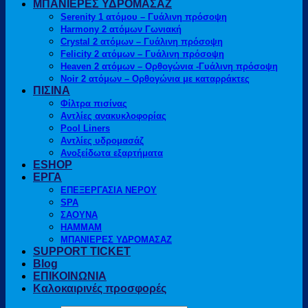
ΜΠΑΝΙΕΡΕΣ ΥΔΡΟΜΑΣΑΖ
Serenity 1 ατόμου – Γυάλινη πρόσοψη
Harmony 2 ατόμων Γωνιακή
Crystal 2 ατόμων – Γυάλινη πρόσοψη
Felicity 2 ατόμων – Γυάλινη πρόσοψη
Heaven 2 ατόμων – Ορθογώνια -Γυάλινη πρόσοψη
Noir 2 ατόμων – Ορθογώνια με καταρράκτες
ΠΙΣΙΝΑ
Φίλτρα πισίνας
Αντλίες ανακυκλοφορίας
Pool Liners
Αντλίες υδρομασάζ
Ανοξείδωτα εξαρτήματα
ESHOP
ΕΡΓΑ
ΕΠΕΞΕΡΓΑΣΙΑ ΝΕΡΟΥ
SPA
ΣΑΟΥΝΑ
HAMMAM
ΜΠΑΝΙΕΡΕΣ ΥΔΡΟΜΑΣΑΖ
SUPPORT TICKET
Blog
ΕΠΙΚΟΙΝΩΝΙΑ
Καλοκαιρινές προσφορές