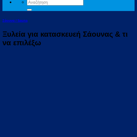
Αναζήτηση
για:
Σάουνα / Sauna
Ξυλεία για κατασκευεή Σάουνας & τι
να επιλέξω