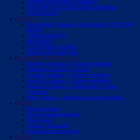
ΑΤΜΟΓΕΝΝΗΤΡΙΕΣ HAMMAM
ΠΡΟΣΘΕΤΟΣ ΕΞΟΠΛΙΣΜΟΣ HAMMAM
STEAM BATH
ΣΑΟΥΝΑ
Χειροποίητες σάουνες στα μέτρα σας (CUSTOM
MADE)
ΠΑΡΑΔΟΣΙΑΚΕΣ
INFRARED
ΕΞΩΤΕΡΙΚΟΥ ΧΩΡΟΥ
ΑΞΕΣΟΥΑΡ ΣΑΟΥΝΑΣ
ΜΠΑΝΙΕΡΕΣ ΥΔΡΟΜΑΣΑΖ
Serenity 1 ατόμου – Γυάλινη πρόσοψη
Harmony 2 ατόμων Γωνιακή
Crystal 2 ατόμων – Γυάλινη πρόσοψη
Felicity 2 ατόμων – Γυάλινη πρόσοψη
Heaven 2 ατόμων – Ορθογώνια -Γυάλινη
πρόσοψη
Noir 2 ατόμων – Ορθογώνια με καταρράκτες
ΠΙΣΙΝΑ
Φίλτρα πισίνας
Αντλίες ανακυκλοφορίας
Pool Liners
Αντλίες υδρομασάζ
Ανοξείδωτα εξαρτήματα
ESHOP