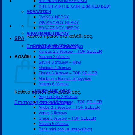
ΔΙΣΤΗΛΟΙ ΒΙΟΜΗΧΑΝΙΚΟΙ
ΡΗΤΙΝΗ ΜΙΚΤΗΣ ΚΛΙΝΗΣ (MIXED BED)
ΑΦΑΛΑΤΩΣΗ
ΓΛΥΚΟΥ ΝΕΡΟΥ
ΥΦΑΛΜΥΡΟΥ ΝΕΡΟΥ
ΘΑΛΑΣΣΙΝΟΥ ΝΕΡΟΥ
ΑΠΟΛΥΜΑΝΣΗ ΝΕΡΟΥ
Κανένα προϊόν στο καλάθι σας.
SPA
Επιστροφή στο κατάστημα
SMART WI-FI SPAS 2025
Kansas 2-3 θέσεων – TOP SELLER
Καλάθι
Arizona 3 θέσεων
Seville 3 ατόμων – New!
Madison 4 θέσεων
Florida 5 θέσεων – TOP SELLER
Montana 5 θέσεων στρογγυλό
Athens 6 θέσεων
LUXURY LINE SPAS
Κανένα προϊόν στο καλάθι σας.
Aegean Spa 2 θέσεων
Επιστροφή στο κατάστημα
Victoria 2-3 θέσεων – TOP SELLER
Andes 2-3 θέσεων – TOP SELLER
Venus 3 θέσεων
Grace 5 θέσεων – TOP SELLER
Atlanta 5 θέσεων
Paris mini pool με υπερχείλιση