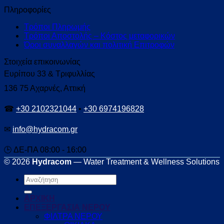
Πληροφορίες
Τρόποι Πληρωμής
Τρόποι Αποστολής – Κόστος μεταφορικών
Όροι συναλλαγών και πολιτική Επιτροφών
Στοιχεία επικοινωνίας
Ευρίπου 33 & Τριφυλλίας
136 75 Αχαρνές, Αττική
☎
+30 2102321044
•
+30 6974196828
✉
info@hydracom.gr
🕒 ΔΕ-ΠΑ 08:00 - 16:00
© 2026
Hydracom
— Water Treatment & Wellness Solutions
Αναζήτηση
για:
ΑΡΧΙΚΗ
ΕΠΕΞΕΡΓΑΣΙΑ ΝΕΡΟΥ
ΦΙΛΤΡΑ ΝΕΡΟΥ