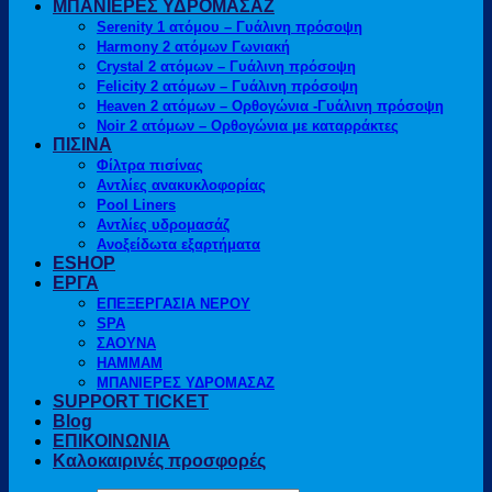
ΜΠΑΝΙΕΡΕΣ ΥΔΡΟΜΑΣΑΖ
Serenity 1 ατόμου – Γυάλινη πρόσοψη
Harmony 2 ατόμων Γωνιακή
Crystal 2 ατόμων – Γυάλινη πρόσοψη
Felicity 2 ατόμων – Γυάλινη πρόσοψη
Heaven 2 ατόμων – Ορθογώνια -Γυάλινη πρόσοψη
Noir 2 ατόμων – Ορθογώνια με καταρράκτες
ΠΙΣΙΝΑ
Φίλτρα πισίνας
Αντλίες ανακυκλοφορίας
Pool Liners
Αντλίες υδρομασάζ
Ανοξείδωτα εξαρτήματα
ESHOP
ΕΡΓΑ
ΕΠΕΞΕΡΓΑΣΙΑ ΝΕΡΟΥ
SPA
ΣΑΟΥΝΑ
HAMMAM
ΜΠΑΝΙΕΡΕΣ ΥΔΡΟΜΑΣΑΖ
SUPPORT TICKET
Blog
ΕΠΙΚΟΙΝΩΝΙΑ
Καλοκαιρινές προσφορές