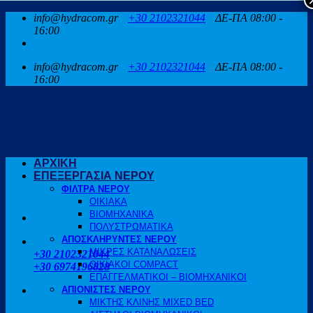
Μετάβαση
info@hydracom.gr
+30 2102321044
ΔΕ-ΠΑ 08:00 -
στο
16:00
περιεχόμενο
info@hydracom.gr
+30 2102321044
ΔΕ-ΠΑ 08:00 -
16:00
ΑΡΧΙΚΗ
ΕΠΕΞΕΡΓΑΣΙΑ ΝΕΡΟΥ
ΦΙΛΤΡΑ ΝΕΡΟΥ
ΟΙΚΙΑΚΑ
ΒΙΟΜΗΧΑΝΙΚΑ
ΠΟΛΥΣΤΡΩΜΑΤΙΚΑ
ΑΠΟΣΚΛΗΡΥΝΤΕΣ ΝΕΡΟΥ
ΚΑΛΕΣΤΕ ΜΑΣ
ΜΙΚΡΕΣ ΚΑΤΑΝΑΛΩΣΕΙΣ
+30 2102321044
ΟΙΚΙΑΚΟΙ COMPACT
+30 6974196828
ΕΠΑΓΓΕΛΜΑΤΙΚΟΙ – ΒΙΟΜΗΧΑΝΙΚΟΙ
ΑΠΙΟΝΙΣΤΕΣ ΝΕΡΟΥ
ΜΙΚΤΗΣ ΚΛΙΝΗΣ MIXED BED