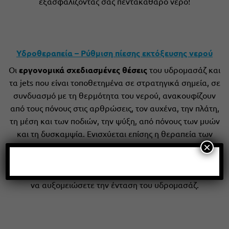
εξασφαλίζοντάς σας πεντακάθαρο νερό!
Υδροθεραπεία – Ρύθμιση πίεσης εκτόξευσης νερού
Οι
εργονομικά σχεδιασμένες θέσεις
του υδρομασάζ και
τα jets που είναι τοποθετημένα σε στρατηγικά σημεία, σε
συνδυασμό με τη θερμότητα του νερού, ανακουφίζουν
από τους πόνους στις αρθρώσεις, τον αυχένα, την πλάτη,
τη μέση και των ποδιών, την ψύξη, από πόνους των μυών
και τη δυσκαμψία. Ενισχύεται επίσης η θεραπεία των
×
ρευματικών παθήσεων και των τραυματισμών.
Τα jets
είναι ρυθμιζόμενα και κατευθυνόμενα
σε πολλά σημεία,
ενώ διαθέτει ρυθμιστές πίεσης του νερού. ώστε μπορείτε
να αυξομειώσετε την ένταση του υδρομασάζ.