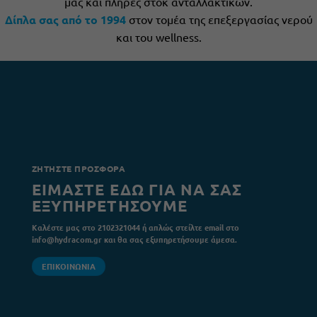
μας και πλήρες στοκ ανταλλακτiκών.
Δίπλα σας από το 1994
στον τομέα της επεξεργασίας νερού
και του wellness.
ΖΗΤΗΣΤΕ ΠΡΟΣΦΟΡΑ
ΕΙΜΑΣΤΕ ΕΔΩ ΓΙΑ ΝΑ ΣΑΣ
ΕΞΥΠΗΡΕΤΗΣΟΥΜΕ
Καλέστε μας στο 2102321044 ή απλώς στείλτε email στο
info@hydracom.gr και θα σας εξυπηρετήσουμε άμεσα.
ΕΠΙΚΟΙΝΩΝΙΑ