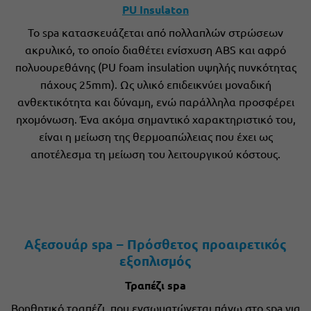
PU Insulaton
Το spa κατασκευάζεται από πολλαπλών στρώσεων
ακρυλικό, το οποίο διαθέτει ενίσχυση ABS και αφρό
πολυουρεθάνης (PU foam insulation υψηλής πυνκότητας
πάχους 25mm). Ως υλικό επιδεικνύει μοναδική
ανθεκτικότητα και δύναμη, ενώ παράλληλα προσφέρει
ηχομόνωση. Ένα ακόμα σημαντικό χαρακτηριστικό του,
είναι η μείωση της θερμοαπώλειας που έχει ως
αποτέλεσμα τη μείωση του λειτουργικού κόστους.
Αξεσουάρ spa – Πρόσθετος προαιρετικός
εξοπλισμός
Τραπέζι spa
Βοηθητικό τραπέζι, που ενσωματώνεται πάνω στο spa για