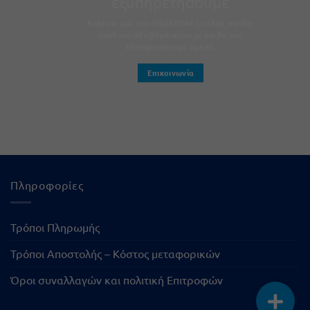
εξυπηρετήσουμε
Καλέστε μας στο 2102321044 ή απλώς στείλτε
email στο info@hydracom.gr και θα σας
εξυπηρετήσουμε άμεσα.
Επικοινωνία
Πληροφορίες
Τρόποι Πληρωμής
Τρόποι Αποστολής – Κόστος μεταφορικών
Όροι συναλλαγών και πολιτική Επιτροφών