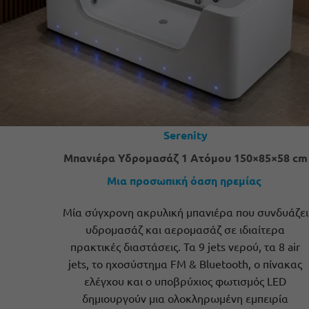
Serenity
Μπανιέρα Υδρομασάζ 1 Ατόμου 150×85×58 cm
Μια προσωπική όαση ηρεμίας
Μία σύγχρονη ακρυλική μπανιέρα που συνδυάζει
υδρομασάζ και αερομασάζ σε ιδιαίτερα
πρακτικές διαστάσεις. Τα 9 jets νερού, τα 8 air
jets, το ηχοσύστημα FM & Bluetooth, ο πίνακας
ελέγχου και ο υποβρύχιος φωτισμός LED
δημιουργούν μια ολοκληρωμένη εμπειρία