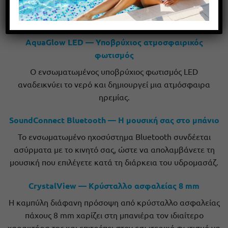
των βασικών λειτουργιών, προσφέροντας απλή και
άμεση χρήση.
AquaGlow LED — Υποβρύχιος ατμοσφαιρικός
φωτισμός
Ο ενσωματωμένος υποβρύχιος φωτισμός LED
αναδεικνύει το νερό και δημιουργεί μια ατμόσφαιρα
ηρεμίας.
SoundConnect Bluetooth — Η μουσική σας στο μπάνιο
Το ενσωματωμένο ηχοσύστημα Bluetooth συνδέεται
ασύρματα με το κινητό σας, ώστε να απολαμβάνετε τη
μουσική που επιλέγετε κατά τη διάρκεια του υδρομασάζ.
CrystalView — Κρύσταλλο ασφαλείας 8 mm
Η καμπύλη διάφανη πρόσοψη από κρύσταλλο ασφαλείας
πάχους 8 mm χαρίζει στη μπανιέρα τον ιδιαίτερο
χαρακτήρα της και επιτρέπει στον εσωτερικό φωτισμό να