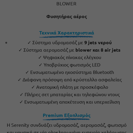
BLOWER
Φυσητήρας αέρος
Τεχνικά Χαρακτηριστικά
✓ Σύστημα υδρομασάζ με
9 jets νερού
✓ Σύστημα αερομασάζ με
blower και 8 air jets
✓ Ψηφιακός πίνακας ελέγχου
✓ Υποβρύχιος φωτισμός LED
✓ Ενσωματωμένο ηχοσύστημα Bluetooth
✓ Διάφανη πρόσοψη από κρύσταλλο ασφαλείας
✓ Ανατομική πλάτη με προσκέφαλο
✓ Πλήρες σετ μπαταρίας και τηλεφώνου ντους
✓ Ενσωματωμένη αποχέτευση και υπερχείλιση
Premium Εξοπλισμός
Η Serenity συνδυάζει υδρομασάζ, αερομασάζ, φωτισμό
και μουσική σε μία ολοκληρωμένη εμπειρία χαλάρωσης