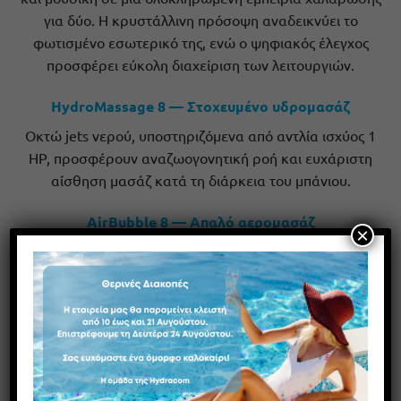
για δύο. Η κρυστάλλινη πρόσοψη αναδεικνύει το
φωτισμένο εσωτερικό της, ενώ ο ψηφιακός έλεγχος
προσφέρει εύκολη διαχείριση των λειτουργιών.
HydroMassage 8 — Στοχευμένο υδρομασάζ
Οκτώ jets νερού, υποστηριζόμενα από αντλία ισχύος 1
HP, προσφέρουν αναζωογονητική ροή και ευχάριστη
αίσθηση μασάζ κατά τη διάρκεια του μπάνιου.
AirBubble 8 — Απαλό αερομασάζ
×
Οκτώ air jets στον πυθμένα απελευθερώνουν λεπτές
φυσαλίδες αέρα, δημιουργώντας μια πιο ανάλαφρη και
χαλαρωτική εμπειρία. Η λειτουργία πραγματοποιείται
μέσω ανεξάρτητου blower.
Crystal Touch Control — Έλεγχος με ένα άγγιγμα
Ο ψηφιακός πίνακας αφής συγκεντρώνει τον χειρισμό