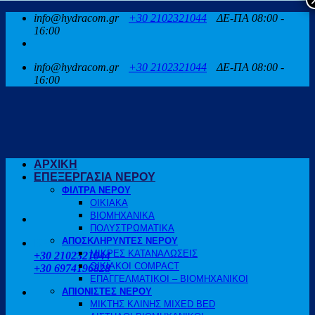
Μετάβαση
info@hydracom.gr
+30 2102321044
ΔΕ-ΠΑ 08:00 -
στο
16:00
περιεχόμενο
info@hydracom.gr
+30 2102321044
ΔΕ-ΠΑ 08:00 -
16:00
ΑΡΧΙΚΗ
ΕΠΕΞΕΡΓΑΣΙΑ ΝΕΡΟΥ
ΦΙΛΤΡΑ ΝΕΡΟΥ
ΟΙΚΙΑΚΑ
ΒΙΟΜΗΧΑΝΙΚΑ
ΠΟΛΥΣΤΡΩΜΑΤΙΚΑ
ΑΠΟΣΚΛΗΡΥΝΤΕΣ ΝΕΡΟΥ
ΚΑΛΕΣΤΕ ΜΑΣ
ΜΙΚΡΕΣ ΚΑΤΑΝΑΛΩΣΕΙΣ
+30 2102321044
ΟΙΚΙΑΚΟΙ COMPACT
+30 6974196828
ΕΠΑΓΓΕΛΜΑΤΙΚΟΙ – ΒΙΟΜΗΧΑΝΙΚΟΙ
ΑΠΙΟΝΙΣΤΕΣ ΝΕΡΟΥ
ΜΙΚΤΗΣ ΚΛΙΝΗΣ MIXED BED