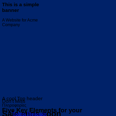
This is a simple
banner
A Website for Acme
Company
A cool Top header
Don’t Miss
Πληροφορίες
Five Key Elements for your
Sale ends soon
Τρόποι Πληρωμής