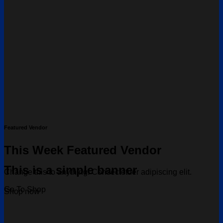
Featured Vendor
This Week Featured Vendor
This is a simple banner
Change this to anything. Consectetuer adipiscing elit.
Go To Shop
Shop now