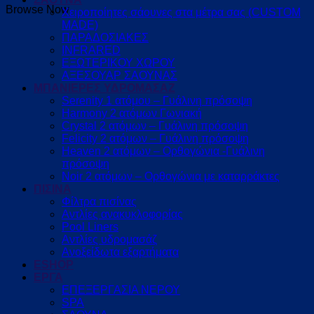
Browse Now
Χειροποίητες σάουνες στα μέτρα σας (CUSTOM
MADE)
ΠΑΡΑΔΟΣΙΑΚΕΣ
INFRARED
ΕΞΩΤΕΡΙΚΟΥ ΧΩΡΟΥ
ΑΞΕΣΟΥΑΡ ΣΑΟΥΝΑΣ
ΜΠΑΝΙΕΡΕΣ ΥΔΡΟΜΑΣΑΖ
Serenity 1 ατόμου – Γυάλινη πρόσοψη
Harmony 2 ατόμων Γωνιακή
Crystal 2 ατόμων – Γυάλινη πρόσοψη
Felicity 2 ατόμων – Γυάλινη πρόσοψη
Heaven 2 ατόμων – Ορθογώνια -Γυάλινη
πρόσοψη
Noir 2 ατόμων – Ορθογώνια με καταρράκτες
ΠΙΣΙΝΑ
Φίλτρα πισίνας
Αντλίες ανακυκλοφορίας
Pool Liners
Αντλίες υδρομασάζ
Ανοξείδωτα εξαρτήματα
ESHOP
ΕΡΓΑ
ΕΠΕΞΕΡΓΑΣΙΑ ΝΕΡΟΥ
SPA