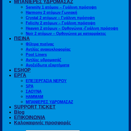
ΜΠΑΝΙΕΡΕΣ ΥΔΡΟΜΑΣΑΖ
Serenity 1 ατόμου – Γυάλινη πρόσοψη
Harmony 2 ατόμων Γωνιακή
Crystal 2 ατόμων – Γυάλινη πρόσοψη
Felicity 2 ατόμων – Γυάλινη πρόσοψη
Heaven 2 ατόμων – Ορθογώνια -Γυάλινη πρόσοψη
Noir 2 ατόμων – Ορθογώνια με καταρράκτες
ΠΙΣΙΝΑ
Φίλτρα πισίνας
Αντλίες ανακυκλοφορίας
Pool Liners
Αντλίες υδρομασάζ
Ανοξείδωτα εξαρτήματα
ESHOP
ΕΡΓΑ
ΕΠΕΞΕΡΓΑΣΙΑ ΝΕΡΟΥ
SPA
ΣΑΟΥΝΑ
HAMMAM
ΜΠΑΝΙΕΡΕΣ ΥΔΡΟΜΑΣΑΖ
SUPPORT TICKET
Blog
ΕΠΙΚΟΙΝΩΝΙΑ
Καλοκαιρινές προσφορές