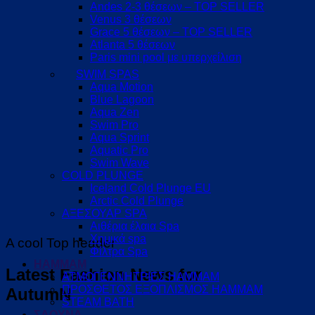
Andes 2-3 θέσεων – TOP SELLER
Venus 3 θέσεων
Grace 5 θέσεων – TOP SELLER
Atlanta 5 θέσεων
Paris mini pool με υπερχείλιση
SWIM SPAS
Aqua Motion
Blue Lagoon
Aqua Zen
Swim Pro
Aqua Sprint
Aquatic Pro
Swim Wave
COLD PLUNGE
Iceland Cold Plunge EU
Arctic Cold Plunge
ΑΞΕΣΟΥΑΡ SPA
Αιθέρια έλαια Spa
Χημικά spa
A cool Top header
Φίλτρα Spa
HAMMAM
Latest Fashion News for
ΑΤΜΟΓΕΝΝΗΤΡΙΕΣ HAMMAM
ΠΡΟΣΘΕΤΟΣ ΕΞΟΠΛΙΣΜΟΣ HAMMAM
AutumN
STEAM BATH
ΣΑΟΥΝΑ