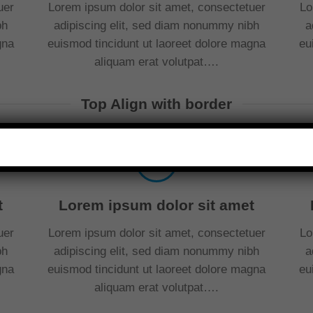
uer
Lorem ipsum dolor sit amet, consectetuer
Lo
bh
adipiscing elit, sed diam nonummy nibh
a
gna
euismod tincidunt ut laoreet dolore magna
eu
aliquam erat volutpat….
Top Align with border
t
Lorem ipsum dolor sit amet
uer
Lorem ipsum dolor sit amet, consectetuer
Lo
bh
adipiscing elit, sed diam nonummy nibh
a
gna
euismod tincidunt ut laoreet dolore magna
eu
aliquam erat volutpat….