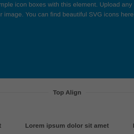
imple icon boxes with this element. Upload any
r image. You can find beautiful SVG icons her
Top Align
t
Lorem ipsum dolor sit amet