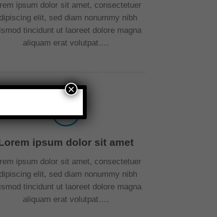
rem ipsum dolor sit amet, consectetuer
dipiscing elit, sed diam nonummy nibh
ismod tincidunt ut laoreet dolore magna
aliquam erat volutpat….
×
Lorem ipsum dolor sit amet
rem ipsum dolor sit amet, consectetuer
dipiscing elit, sed diam nonummy nibh
ismod tincidunt ut laoreet dolore magna
aliquam erat volutpat….