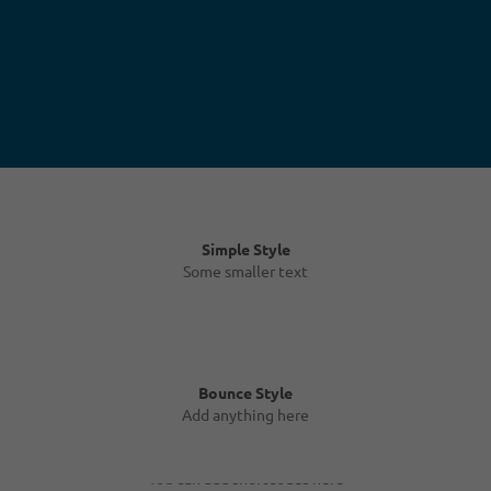
Simple Style
Some smaller text
Bounce Style
Add anything here
Badge Style
You can add shortcodes here