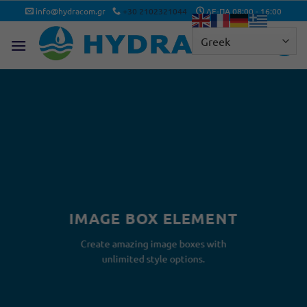
Μετάβαση
info@hydracom.gr
+30 2102321044
ΔΕ-ΠΑ 08:00 - 16:00
στο
περιεχόμενο
IMAGE BOX ELEMENT
Create amazing image boxes with
unlimited style options.