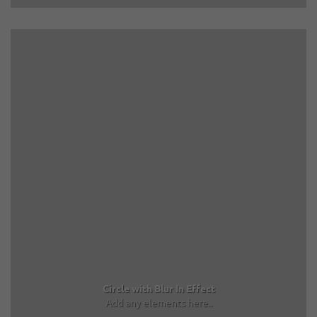
Circle with Blur In Effect
Add any elements here..