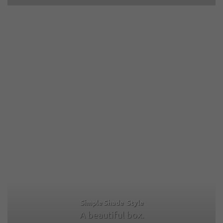
Simple Shade Style
A beautiful box.