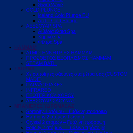
Swim Wave
COLD PLUNGE
Iceland Cold Plunge EU
Arctic Cold Plunge
ΑΞΕΣΟΥΑΡ SPA
Αιθέρια έλαια Spa
Χημικά spa
Φίλτρα Spa
HAMMAM
ΑΤΜΟΓΕΝΝΗΤΡΙΕΣ HAMMAM
ΠΡΟΣΘΕΤΟΣ ΕΞΟΠΛΙΣΜΟΣ HAMMAM
STEAM BATH
ΣΑΟΥΝΑ
Χειροποίητες σάουνες στα μέτρα σας (CUSTOM
MADE)
ΠΑΡΑΔΟΣΙΑΚΕΣ
INFRARED
ΕΞΩΤΕΡΙΚΟΥ ΧΩΡΟΥ
ΑΞΕΣΟΥΑΡ ΣΑΟΥΝΑΣ
ΜΠΑΝΙΕΡΕΣ ΥΔΡΟΜΑΣΑΖ
Serenity 1 ατόμου – Γυάλινη πρόσοψη
Harmony 2 ατόμων Γωνιακή
Crystal 2 ατόμων – Γυάλινη πρόσοψη
Felicity 2 ατόμων – Γυάλινη πρόσοψη
Heaven 2 ατόμων – Ορθογώνια -Γυάλινη