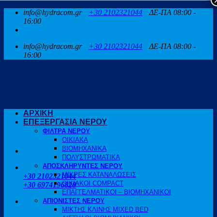
Μετάβαση
info@hydracom.gr
+30 2102321044
ΔΕ-ΠΑ 08:00 -
στο
16:00
περιεχόμενο
info@hydracom.gr
+30 2102321044
ΔΕ-ΠΑ 08:00 -
16:00
ΑΡΧΙΚΗ
ΕΠΕΞΕΡΓΑΣΙΑ ΝΕΡΟΥ
ΦΙΛΤΡΑ ΝΕΡΟΥ
ΟΙΚΙΑΚΑ
ΒΙΟΜΗΧΑΝΙΚΑ
ΠΟΛΥΣΤΡΩΜΑΤΙΚΑ
ΑΠΟΣΚΛΗΡΥΝΤΕΣ ΝΕΡΟΥ
ΚΑΛΕΣΤΕ ΜΑΣ
ΜΙΚΡΕΣ ΚΑΤΑΝΑΛΩΣΕΙΣ
+30 2102321044
ΟΙΚΙΑΚΟΙ COMPACT
+30 6974196828
ΕΠΑΓΓΕΛΜΑΤΙΚΟΙ – ΒΙΟΜΗΧΑΝΙΚΟΙ
ΑΠΙΟΝΙΣΤΕΣ ΝΕΡΟΥ
ΜΙΚΤΗΣ ΚΛΙΝΗΣ MIXED BED