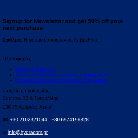
Signup for Newsletter and get
50% off
your
next purchase
Σφάλμα:
Η φόρμα επικοινωνίας δε βρέθηκε.
Πληροφορίες
Τρόποι Πληρωμής
Τρόποι Αποστολής – Κόστος μεταφορικών
Όροι συναλλαγών και πολιτική Επιτροφών
Στοιχεία επικοινωνίας
Ευρίπου 33 & Τριφυλλίας
136 75 Αχαρνές, Αττική
☎
+30 2102321044
•
+30 6974196828
✉
info@hydracom.gr