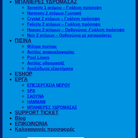
ΜΠΑΝΙΕΡΕΣ ΥΔΡΟΜΑΣΑΖ
Serenity 1 ατόμου – Γυάλινη πρόσοψη
Harmony 2 ατόμων Γωνιακή
Crystal 2 ατόμων – Γυάλινη πρόσοψη
Felicity 2 ατόμων – Γυάλινη πρόσοψη
Heaven 2 ατόμων – Ορθογώνια -Γυάλινη πρόσοψη
Noir 2 ατόμων – Ορθογώνια με καταρράκτες
ΠΙΣΙΝΑ
Φίλτρα πισίνας
Αντλίες ανακυκλοφορίας
Pool Liners
Αντλίες υδρομασάζ
Ανοξείδωτα εξαρτήματα
ESHOP
ΕΡΓΑ
ΕΠΕΞΕΡΓΑΣΙΑ ΝΕΡΟΥ
SPA
ΣΑΟΥΝΑ
HAMMAM
ΜΠΑΝΙΕΡΕΣ ΥΔΡΟΜΑΣΑΖ
SUPPORT TICKET
Blog
ΕΠΙΚΟΙΝΩΝΙΑ
Καλοκαιρινές προσφορές