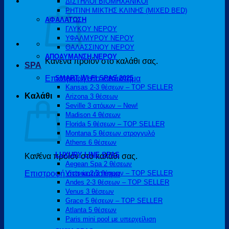
ΔΙΣΤΗΛΟΙ ΒΙΟΜΗΧΑΝΙΚΟΙ
ΡΗΤΙΝΗ ΜΙΚΤΗΣ ΚΛΙΝΗΣ (MIXED BED)
ΑΦΑΛΑΤΩΣΗ
ΓΛΥΚΟΥ ΝΕΡΟΥ
ΥΦΑΛΜΥΡΟΥ ΝΕΡΟΥ
ΘΑΛΑΣΣΙΝΟΥ ΝΕΡΟΥ
ΑΠΟΛΥΜΑΝΣΗ ΝΕΡΟΥ
Κανένα προϊόν στο καλάθι σας.
SPA
Επιστροφή στο κατάστημα
SMART WI-FI SPAS 2025
Kansas 2-3 θέσεων – TOP SELLER
Καλάθι
Arizona 3 θέσεων
Seville 3 ατόμων – New!
Madison 4 θέσεων
Florida 5 θέσεων – TOP SELLER
Montana 5 θέσεων στρογγυλό
Athens 6 θέσεων
LUXURY LINE SPAS
Κανένα προϊόν στο καλάθι σας.
Aegean Spa 2 θέσεων
Επιστροφή στο κατάστημα
Victoria 2-3 θέσεων – TOP SELLER
Andes 2-3 θέσεων – TOP SELLER
Venus 3 θέσεων
Grace 5 θέσεων – TOP SELLER
Atlanta 5 θέσεων
Paris mini pool με υπερχείλιση