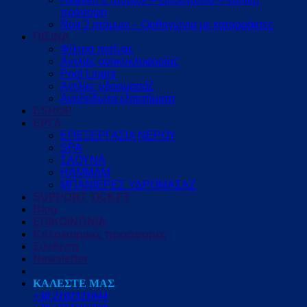
πρόσοψη
Noir 2 ατόμων – Ορθογώνια με καταρράκτες
ΠΙΣΙΝΑ
Φίλτρα πισίνας
Αντλίες ανακυκλοφορίας
Pool Liners
Αντλίες υδρομασάζ
Ανοξείδωτα εξαρτήματα
ESHOP
ΕΡΓΑ
ΕΠΕΞΕΡΓΑΣΙΑ ΝΕΡΟΥ
SPA
ΣΑΟΥΝΑ
HAMMAM
ΜΠΑΝΙΕΡΕΣ ΥΔΡΟΜΑΣΑΖ
SUPPORT TICKET
Blog
ΕΠΙΚΟΙΝΩΝΙΑ
Καλοκαιρινές προσφορές
Σύνδεση
Newsletter
ΚΑΛΕΣΤΕ ΜΑΣ
+30 2102321044