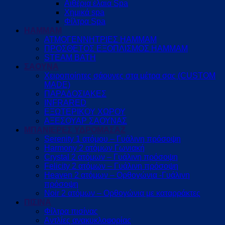
Αιθέρια έλαια Spa
Χημικά spa
Φίλτρα Spa
HAMMAM
ΑΤΜΟΓΕΝΝΗΤΡΙΕΣ HAMMAM
ΠΡΟΣΘΕΤΟΣ ΕΞΟΠΛΙΣΜΟΣ HAMMAM
STEAM BATH
ΣΑΟΥΝΑ
Χειροποίητες σάουνες στα μέτρα σας (CUSTOM
MADE)
ΠΑΡΑΔΟΣΙΑΚΕΣ
INFRARED
ΕΞΩΤΕΡΙΚΟΥ ΧΩΡΟΥ
ΑΞΕΣΟΥΑΡ ΣΑΟΥΝΑΣ
ΜΠΑΝΙΕΡΕΣ ΥΔΡΟΜΑΣΑΖ
Serenity 1 ατόμου – Γυάλινη πρόσοψη
Harmony 2 ατόμων Γωνιακή
Crystal 2 ατόμων – Γυάλινη πρόσοψη
Felicity 2 ατόμων – Γυάλινη πρόσοψη
Heaven 2 ατόμων – Ορθογώνια -Γυάλινη
πρόσοψη
Noir 2 ατόμων – Ορθογώνια με καταρράκτες
ΠΙΣΙΝΑ
Φίλτρα πισίνας
Αντλίες ανακυκλοφορίας