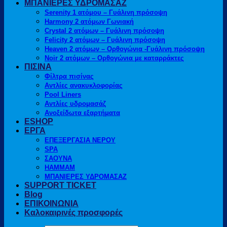
ΜΠΑΝΙΕΡΕΣ ΥΔΡΟΜΑΣΑΖ
Serenity 1 ατόμου – Γυάλινη πρόσοψη
Harmony 2 ατόμων Γωνιακή
Crystal 2 ατόμων – Γυάλινη πρόσοψη
Felicity 2 ατόμων – Γυάλινη πρόσοψη
Heaven 2 ατόμων – Ορθογώνια -Γυάλινη πρόσοψη
Noir 2 ατόμων – Ορθογώνια με καταρράκτες
ΠΙΣΙΝΑ
Φίλτρα πισίνας
Αντλίες ανακυκλοφορίας
Pool Liners
Αντλίες υδρομασάζ
Ανοξείδωτα εξαρτήματα
ESHOP
ΕΡΓΑ
ΕΠΕΞΕΡΓΑΣΙΑ ΝΕΡΟΥ
SPA
ΣΑΟΥΝΑ
HAMMAM
ΜΠΑΝΙΕΡΕΣ ΥΔΡΟΜΑΣΑΖ
SUPPORT TICKET
Blog
ΕΠΙΚΟΙΝΩΝΙΑ
Καλοκαιρινές προσφορές