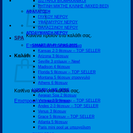
ΔΙΣΤΗΛΟΙ ΒΙΟΜΗΧΑΝΙΚΟΙ
ΡΗΤΙΝΗ ΜΙΚΤΗΣ ΚΛΙΝΗΣ (MIXED BED)
ΑΦΑΛΑΤΩΣΗ
ΓΛΥΚΟΥ ΝΕΡΟΥ
ΥΦΑΛΜΥΡΟΥ ΝΕΡΟΥ
ΘΑΛΑΣΣΙΝΟΥ ΝΕΡΟΥ
ΑΠΟΛΥΜΑΝΣΗ ΝΕΡΟΥ
Κανένα προϊόν στο καλάθι σας.
SPA
Επιστροφή στο κατάστημα
SMART WI-FI SPAS 2025
Kansas 2-3 θέσεων – TOP SELLER
Καλάθι
Arizona 3 θέσεων
Seville 3 ατόμων – New!
Madison 4 θέσεων
Florida 5 θέσεων – TOP SELLER
Montana 5 θέσεων στρογγυλό
Athens 6 θέσεων
LUXURY LINE SPAS
Κανένα προϊόν στο καλάθι σας.
Aegean Spa 2 θέσεων
Επιστροφή στο κατάστημα
Victoria 2-3 θέσεων – TOP SELLER
Andes 2-3 θέσεων – TOP SELLER
Venus 3 θέσεων
Grace 5 θέσεων – TOP SELLER
Atlanta 5 θέσεων
Paris mini pool με υπερχείλιση