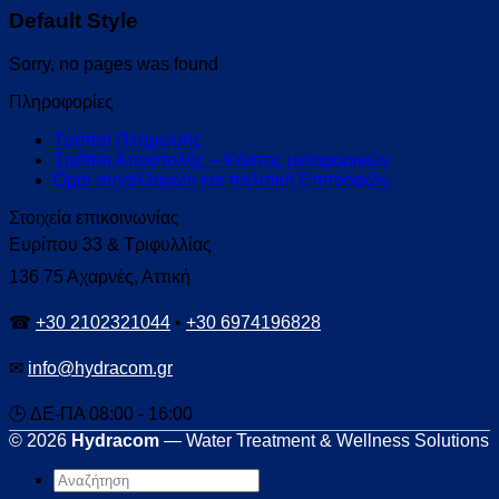
Default Style
Sorry, no pages was found
Πληροφορίες
Τρόποι Πληρωμής
Τρόποι Αποστολής – Κόστος μεταφορικών
Όροι συναλλαγών και πολιτική Επιτροφών
Στοιχεία επικοινωνίας
Ευρίπου 33 & Τριφυλλίας
136 75 Αχαρνές, Αττική
☎
+30 2102321044
•
+30 6974196828
✉
info@hydracom.gr
🕒 ΔΕ-ΠΑ 08:00 - 16:00
© 2026
Hydracom
— Water Treatment & Wellness Solutions
Αναζήτηση
για: