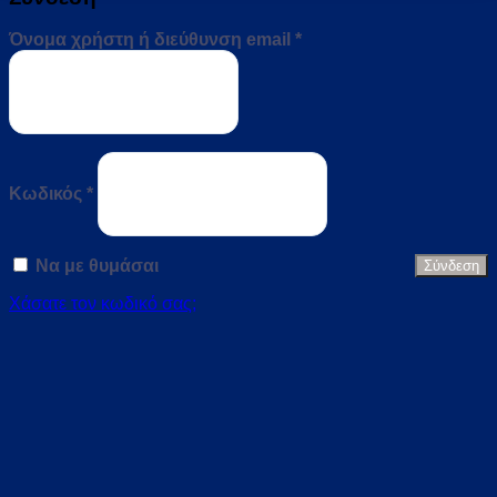
Απαιτείται
Όνομα χρήστη ή διεύθυνση email
*
Απαιτείται
Κωδικός
*
Να με θυμάσαι
Σύνδεση
Χάσατε τον κωδικό σας;