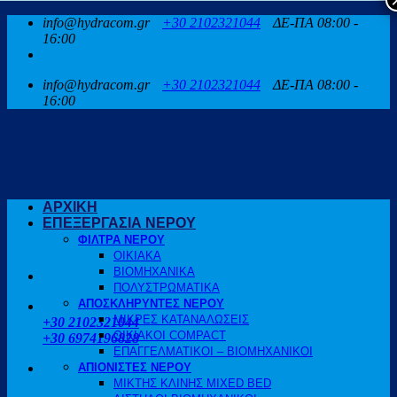
Μετάβαση
info@hydracom.gr
+30 2102321044
ΔΕ-ΠΑ 08:00 -
στο
16:00
περιεχόμενο
info@hydracom.gr
+30 2102321044
ΔΕ-ΠΑ 08:00 -
16:00
ΑΡΧΙΚΗ
ΕΠΕΞΕΡΓΑΣΙΑ ΝΕΡΟΥ
ΦΙΛΤΡΑ ΝΕΡΟΥ
ΟΙΚΙΑΚΑ
ΒΙΟΜΗΧΑΝΙΚΑ
ΠΟΛΥΣΤΡΩΜΑΤΙΚΑ
ΑΠΟΣΚΛΗΡΥΝΤΕΣ ΝΕΡΟΥ
ΚΑΛΕΣΤΕ ΜΑΣ
ΜΙΚΡΕΣ ΚΑΤΑΝΑΛΩΣΕΙΣ
+30 2102321044
ΟΙΚΙΑΚΟΙ COMPACT
+30 6974196828
ΕΠΑΓΓΕΛΜΑΤΙΚΟΙ – ΒΙΟΜΗΧΑΝΙΚΟΙ
ΑΠΙΟΝΙΣΤΕΣ ΝΕΡΟΥ
ΜΙΚΤΗΣ ΚΛΙΝΗΣ MIXED BED