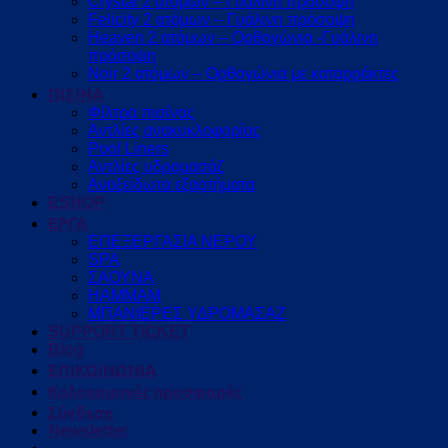
Crystal 2 ατόμων – Γυάλινη πρόσοψη
Felicity 2 ατόμων – Γυάλινη πρόσοψη
Heaven 2 ατόμων – Ορθογώνια -Γυάλινη
πρόσοψη
Noir 2 ατόμων – Ορθογώνια με καταρράκτες
ΠΙΣΙΝΑ
Φίλτρα πισίνας
Αντλίες ανακυκλοφορίας
Pool Liners
Αντλίες υδρομασάζ
Ανοξείδωτα εξαρτήματα
ESHOP
ΕΡΓΑ
ΕΠΕΞΕΡΓΑΣΙΑ ΝΕΡΟΥ
SPA
ΣΑΟΥΝΑ
HAMMAM
ΜΠΑΝΙΕΡΕΣ ΥΔΡΟΜΑΣΑΖ
SUPPORT TICKET
Blog
ΕΠΙΚΟΙΝΩΝΙΑ
Καλοκαιρινές προσφορές
Σύνδεση
Newsletter