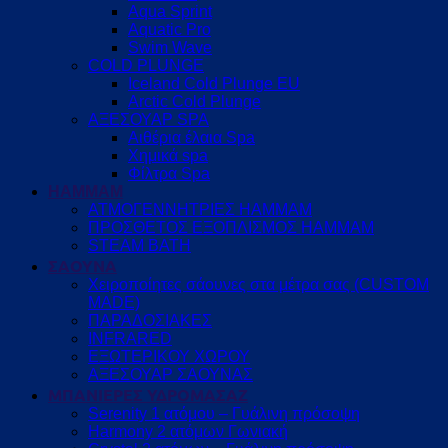
Aqua Sprint
Aquatic Pro
Swim Wave
COLD PLUNGE
Iceland Cold Plunge EU
Arctic Cold Plunge
ΑΞΕΣΟΥΑΡ SPA
Αιθέρια έλαια Spa
Χημικά spa
Φίλτρα Spa
HAMMAM
ΑΤΜΟΓΕΝΝΗΤΡΙΕΣ HAMMAM
ΠΡΟΣΘΕΤΟΣ ΕΞΟΠΛΙΣΜΟΣ HAMMAM
STEAM BATH
ΣΑΟΥΝΑ
Χειροποίητες σάουνες στα μέτρα σας (CUSTOM
MADE)
ΠΑΡΑΔΟΣΙΑΚΕΣ
INFRARED
ΕΞΩΤΕΡΙΚΟΥ ΧΩΡΟΥ
ΑΞΕΣΟΥΑΡ ΣΑΟΥΝΑΣ
ΜΠΑΝΙΕΡΕΣ ΥΔΡΟΜΑΣΑΖ
Serenity 1 ατόμου – Γυάλινη πρόσοψη
Harmony 2 ατόμων Γωνιακή