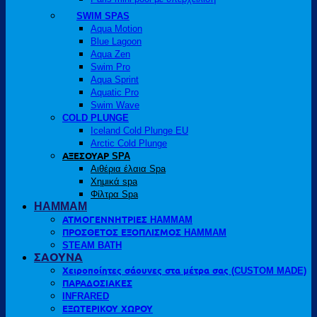
SWIM SPAS
Aqua Motion
Blue Lagoon
Aqua Zen
Swim Pro
Aqua Sprint
Aquatic Pro
Swim Wave
COLD PLUNGE
Iceland Cold Plunge EU
Arctic Cold Plunge
ΑΞΕΣΟΥΑΡ SPA
Αιθέρια έλαια Spa
Χημικά spa
Φίλτρα Spa
HAMMAM
ΑΤΜΟΓΕΝΝΗΤΡΙΕΣ HAMMAM
ΠΡΟΣΘΕΤΟΣ ΕΞΟΠΛΙΣΜΟΣ HAMMAM
STEAM BATH
ΣΑΟΥΝΑ
Χειροποίητες σάουνες στα μέτρα σας (CUSTOM MADE)
ΠΑΡΑΔΟΣΙΑΚΕΣ
INFRARED
ΕΞΩΤΕΡΙΚΟΥ ΧΩΡΟΥ