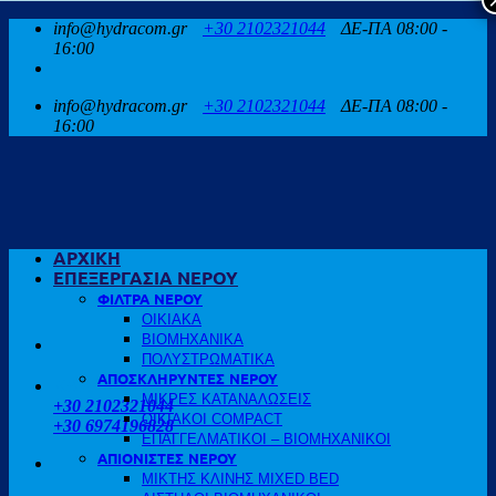
Μετάβαση
info@hydracom.gr
+30 2102321044
ΔΕ-ΠΑ 08:00 -
στο
16:00
περιεχόμενο
info@hydracom.gr
+30 2102321044
ΔΕ-ΠΑ 08:00 -
16:00
ΑΡΧΙΚΗ
ΕΠΕΞΕΡΓΑΣΙΑ ΝΕΡΟΥ
ΦΙΛΤΡΑ ΝΕΡΟΥ
ΟΙΚΙΑΚΑ
ΒΙΟΜΗΧΑΝΙΚΑ
ΠΟΛΥΣΤΡΩΜΑΤΙΚΑ
ΑΠΟΣΚΛΗΡΥΝΤΕΣ ΝΕΡΟΥ
ΚΑΛΕΣΤΕ ΜΑΣ
ΜΙΚΡΕΣ ΚΑΤΑΝΑΛΩΣΕΙΣ
+30 2102321044
ΟΙΚΙΑΚΟΙ COMPACT
+30 6974196828
ΕΠΑΓΓΕΛΜΑΤΙΚΟΙ – ΒΙΟΜΗΧΑΝΙΚΟΙ
ΑΠΙΟΝΙΣΤΕΣ ΝΕΡΟΥ
ΜΙΚΤΗΣ ΚΛΙΝΗΣ MIXED BED