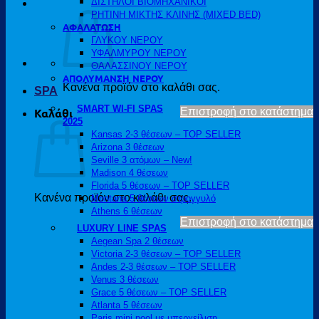
ΔΙΣΤΗΛΟΙ ΒΙΟΜΗΧΑΝΙΚΟΙ
ΡΗΤΙΝΗ ΜΙΚΤΗΣ ΚΛΙΝΗΣ (MIXED BED)
ΑΦΑΛΑΤΩΣΗ
ΓΛΥΚΟΥ ΝΕΡΟΥ
ΥΦΑΛΜΥΡΟΥ ΝΕΡΟΥ
ΘΑΛΑΣΣΙΝΟΥ ΝΕΡΟΥ
ΑΠΟΛΥΜΑΝΣΗ ΝΕΡΟΥ
Κανένα προϊόν στο καλάθι σας.
SPA
SMART WI-FI SPAS
Επιστροφή στο κατάστημα
Καλάθι
2025
Kansas 2-3 θέσεων – TOP SELLER
Arizona 3 θέσεων
Seville 3 ατόμων – New!
Madison 4 θέσεων
Florida 5 θέσεων – TOP SELLER
Κανένα προϊόν στο καλάθι σας.
Montana 5 θέσεων στρογγυλό
Athens 6 θέσεων
Επιστροφή στο κατάστημα
LUXURY LINE SPAS
Aegean Spa 2 θέσεων
Victoria 2-3 θέσεων – TOP SELLER
Andes 2-3 θέσεων – TOP SELLER
Venus 3 θέσεων
Grace 5 θέσεων – TOP SELLER
Atlanta 5 θέσεων
Paris mini pool με υπερχείλιση