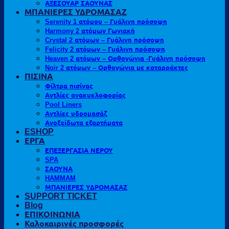
ΑΞΕΣΟΥΑΡ ΣΑΟΥΝΑΣ
ΜΠΑΝΙΕΡΕΣ ΥΔΡΟΜΑΣΑΖ
Serenity 1 ατόμου – Γυάλινη πρόσοψη
Harmony 2 ατόμων Γωνιακή
Crystal 2 ατόμων – Γυάλινη πρόσοψη
Felicity 2 ατόμων – Γυάλινη πρόσοψη
Heaven 2 ατόμων – Ορθογώνια -Γυάλινη πρόσοψη
Noir 2 ατόμων – Ορθογώνια με καταρράκτες
ΠΙΣΙΝΑ
Φίλτρα πισίνας
Αντλίες ανακυκλοφορίας
Pool Liners
Αντλίες υδρομασάζ
Ανοξείδωτα εξαρτήματα
ESHOP
ΕΡΓΑ
ΕΠΕΞΕΡΓΑΣΙΑ ΝΕΡΟΥ
SPA
ΣΑΟΥΝΑ
HAMMAM
ΜΠΑΝΙΕΡΕΣ ΥΔΡΟΜΑΣΑΖ
SUPPORT TICKET
Blog
ΕΠΙΚΟΙΝΩΝΙΑ
Καλοκαιρινές προσφορές