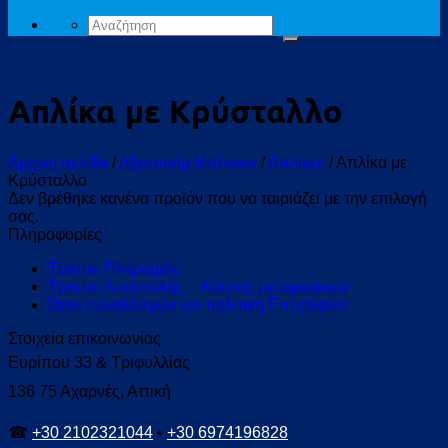
Αναζήτηση
για:
Απλίκα με Κρύσταλλο
Αρχική σελίδα
/
Αξεσουάρ Μπάνιου
/
Απλίκες
/
Απλίκα με
Κρύσταλλο
Δεν βρέθηκε κανένα προϊόν που να ταιριάζει με την επιλογή
σας.
Πληροφορίες
Τρόποι Πληρωμής
Τρόποι Αποστολής – Κόστος μεταφορικών
Όροι συναλλαγών και πολιτική Επιτροφών
Στοιχεία επικοινωνίας
Ευρίπου 33 & Τριφυλλίας
136 75 Αχαρνές, Αττική
☎
+30 2102321044
•
+30 6974196828