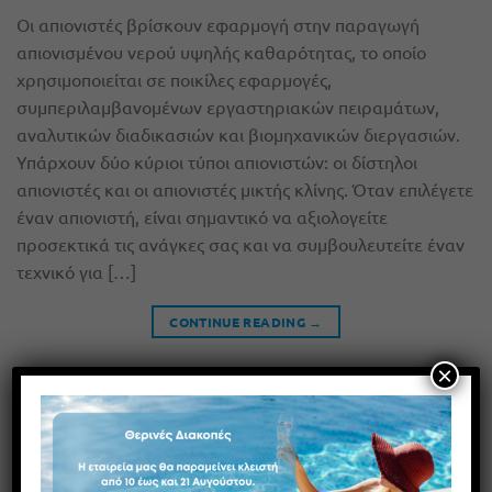
Οι απιονιστές βρίσκουν εφαρμογή στην παραγωγή
απιονισμένου νερού υψηλής καθαρότητας, το οποίο
χρησιμοποιείται σε ποικίλες εφαρμογές,
συμπεριλαμβανομένων εργαστηριακών πειραμάτων,
αναλυτικών διαδικασιών και βιομηχανικών διεργασιών.
Υπάρχουν δύο κύριοι τύποι απιονιστών: οι δίστηλοι
απιονιστές και οι απιονιστές μικτής κλίνης. Όταν επιλέγετε
έναν απιονιστή, είναι σημαντικό να αξιολογείτε
προσεκτικά τις ανάγκες σας και να συμβουλευτείτε έναν
τεχνικό για […]
CONTINUE READING
→
×
Posted in
Απιονιστές