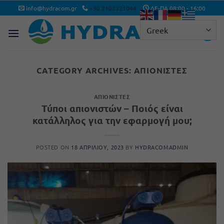
Μετάβαση
info@hydracom.gr
+30 2102321044
ΔΕ-ΠΑ 08:00 - 16:00
στο
περιεχόμενο
CATEGORY ARCHIVES:
ΑΠΙΟΝΙΣΤΈΣ
ΑΠΙΟΝΙΣΤΈΣ
Τύποι απιονιστών – Ποιός είναι
κατάλληλος για την εφαρμογή μου;
POSTED ON
18 ΑΠΡΙΛΊΟΥ, 2023
BY
HYDRACOMADMIN