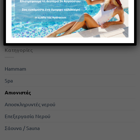
Blog & Οδηγοί Hydracom
Άρθρα, οδηγοί και πρακτικές συμβουλές από την ομάδα
της Hydracom για spa, σάουνα, hammam, πισίνα και
επεξεργασία νερού βασισμένα σε εμπειρία από το 1994.
Kατηγορίες
Hammam
Spa
Απιονιστές
Αποσκληρυντές νερού
Επεξεργασία Νερού
Σάουνα / Sauna