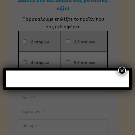
αξία!
Παρακαλούμε επιλέξτε το προϊόν που
σας ενδιαφέρει:
2 ατόμων
2-3 ατόμων
4 ατόμων
5-6 ατόμων
×