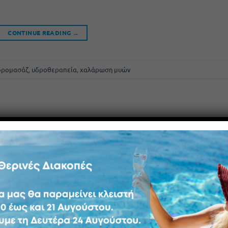
CONTINUE READING
→
δρομασάζ
,
υδροθεραπεία
,
χαλάρωση μυών