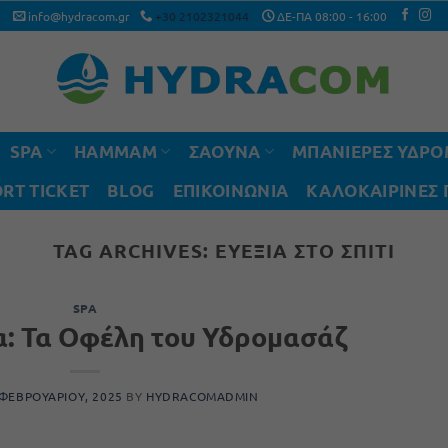
info@hydracom.gr
+30 2102321044
ΔΕ-ΠΑ 08:00 - 16:00
SPA
HAMMAM
ΣΑΟΥΝΑ
ΜΠΑΝΙΕΡΕΣ ΥΔΡ
RT TICKET
BLOG
ΕΠΙΚΟΙΝΩΝΙΑ
ΚΑΛΟΚΑΙΡΙΝΈΣ
TAG ARCHIVES:
ΕΥΕΞΊΑ ΣΤΟ ΣΠΊΤΙ
SPA
: Τα Οφέλη του Υδρομασάζ
 ΦΕΒΡΟΥΑΡΊΟΥ, 2025
BY
HYDRACOMADMIN