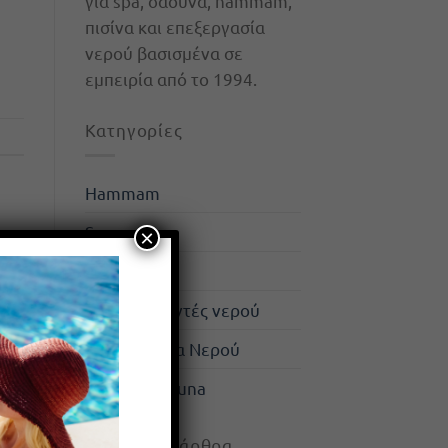
για spa, σάουνα, hammam,
πισίνα και επεξεργασία
νερού βασισμένα σε
εμπειρία από το 1994.
Kατηγορίες
Hammam
Spa
×
Απιονιστές
Αποσκληρυντές νερού
Επεξεργασία Νερού
Σάουνα / Sauna
Πρόσφατα άρθρα