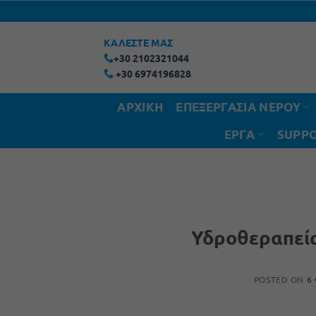
Μετάβαση
στο
ΚΑΛΕΣΤΕ ΜΑΣ
περιεχόμενο
+30 2102321044
+30 6974196828
ΑΡΧΙΚΗ
ΕΠΕΞΕΡΓΑΣΙΑ ΝΕΡΟΥ
ΕΡΓΑ
SUPPO
Υδροθεραπεία
POSTED ON
6