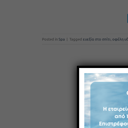
Posted in
Spa
|
Tagged
ευεξία στο σπίτι
,
οφέλη υ