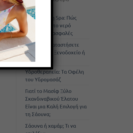
Απολύμανση Spa: Πώς
διατηρείται το νερό
καθαρό και ασφαλές
Γιατί να Εγκαταστήσετε
Τζακούζι σε Ξενοδοχείο ή
Airbnb;
Υδροθεραπεία: Τα Οφέλη
του Υδρομασάζ
Γιατί το Μασίφ Ξύλο
Σκανδιναβικού Έλατου
Είναι μια Καλή Επιλογή για
τη Σάουνα;
Σάουνα ή χαμάμ; Τι να