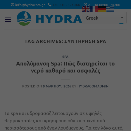
Μετάβαση
info@hydracom.gr
+30 2102321044
ΔΕ-ΠΑ 08:00 - 16:00
στο
περιεχόμενο
TAG ARCHIVES:
ΣΥΝΤΉΡΗΣΗ SPA
SPA
Απολύμανση Spa: Πώς διατηρείται το
νερό καθαρό και ασφαλές
POSTED ON
9 ΜΑΡΤΊΟΥ, 2026
BY
HYDRACOMADMIN
Τα spa και υδρομασάζ λειτουργούν σε υψηλές
θερμοκρασίες και χρησιμοποιούνται συχνά από
περισσότερους από έναν λουόμενους. Για τον λόγο αυτό,