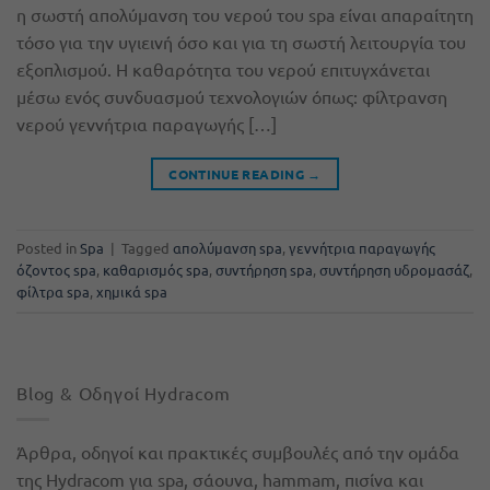
η σωστή απολύμανση του νερού του spa είναι απαραίτητη
τόσο για την υγιεινή όσο και για τη σωστή λειτουργία του
εξοπλισμού. Η καθαρότητα του νερού επιτυγχάνεται
μέσω ενός συνδυασμού τεχνολογιών όπως: φίλτρανση
νερού γεννήτρια παραγωγής […]
CONTINUE READING
→
Posted in
Spa
|
Tagged
απολύμανση spa
,
γεννήτρια παραγωγής
όζοντος spa
,
καθαρισμός spa
,
συντήρηση spa
,
συντήρηση υδρομασάζ
,
φίλτρα spa
,
χημικά spa
Blog & Οδηγοί Hydracom
Άρθρα, οδηγοί και πρακτικές συμβουλές από την ομάδα
της Hydracom για spa, σάουνα, hammam, πισίνα και