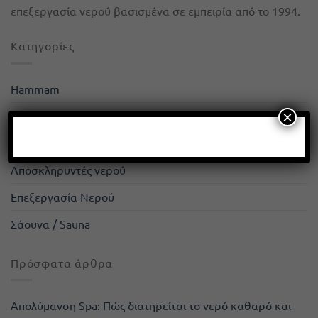
επεξεργασία νερού βασισμένα σε εμπειρία από το 1994.
Kατηγορίες
Hammam
×
Spa
Απιονιστές
Αποσκληρυντές νερού
Επεξεργασία Νερού
Σάουνα / Sauna
Πρόσφατα άρθρα
Απολύμανση Spa: Πώς διατηρείται το νερό καθαρό και