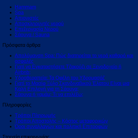
Hammam
Spa
Απιονιστές
Αποσκληρυντές νερού
Επεξεργασία Νερού
Σάουνα / Sauna
Πρόσφατα άρθρα
Απολύμανση Spa: Πώς διατηρείται το νερό καθαρό και
ασφαλές
Γιατί να Εγκαταστήσετε Τζακούζι σε Ξενοδοχείο ή
Airbnb;
Υδροθεραπεία: Τα Οφέλη του Υδρομασάζ
Γιατί το Μασίφ Ξύλο Σκανδιναβικού Έλατου Είναι μια
Καλή Επιλογή για τη Σάουνα;
Σάουνα ή χαμάμ; Τι να επιλέξω;
Πληροφορίες
Τρόποι Πληρωμής
Τρόποι Αποστολής – Κόστος μεταφορικών
Όροι συναλλαγών και πολιτική Επιτροφών
Στοιχεία επικοινωνίας