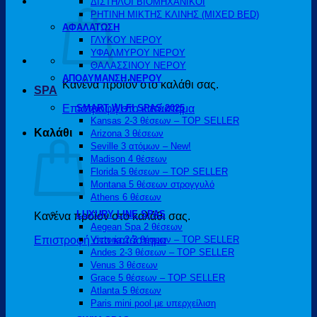
ΔΙΣΤΗΛΟΙ ΒΙΟΜΗΧΑΝΙΚΟΙ
ΡΗΤΙΝΗ ΜΙΚΤΗΣ ΚΛΙΝΗΣ (MIXED BED)
ΑΦΑΛΑΤΩΣΗ
ΓΛΥΚΟΥ ΝΕΡΟΥ
ΥΦΑΛΜΥΡΟΥ ΝΕΡΟΥ
ΘΑΛΑΣΣΙΝΟΥ ΝΕΡΟΥ
ΑΠΟΛΥΜΑΝΣΗ ΝΕΡΟΥ
Κανένα προϊόν στο καλάθι σας.
SPA
Επιστροφή στο κατάστημα
SMART WI-FI SPAS 2025
Kansas 2-3 θέσεων – TOP SELLER
Καλάθι
Arizona 3 θέσεων
Seville 3 ατόμων – New!
Madison 4 θέσεων
Florida 5 θέσεων – TOP SELLER
Montana 5 θέσεων στρογγυλό
Athens 6 θέσεων
LUXURY LINE SPAS
Κανένα προϊόν στο καλάθι σας.
Aegean Spa 2 θέσεων
Επιστροφή στο κατάστημα
Victoria 2-3 θέσεων – TOP SELLER
Andes 2-3 θέσεων – TOP SELLER
Venus 3 θέσεων
Grace 5 θέσεων – TOP SELLER
Atlanta 5 θέσεων
Paris mini pool με υπερχείλιση