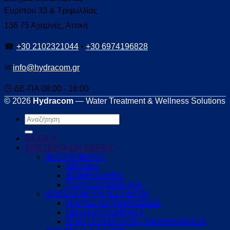
Ευρίπου 33 & Τριφυλλίας
136 75 Αχαρνές, Αττική
☎
+30 2102321044
•
+30 6974196828
✉
info@hydracom.gr
🕒 ΔΕ-ΠΑ 08:00 - 16:00
© 2026
Hydracom
— Water Treatment & Wellness Solutions
Αναζήτηση
για:
ΑΡΧΙΚΗ
ΕΠΕΞΕΡΓΑΣΙΑ ΝΕΡΟΥ
ΦΙΛΤΡΑ ΝΕΡΟΥ
ΟΙΚΙΑΚΑ
ΒΙΟΜΗΧΑΝΙΚΑ
ΠΟΛΥΣΤΡΩΜΑΤΙΚΑ
ΑΠΟΣΚΛΗΡΥΝΤΕΣ ΝΕΡΟΥ
ΜΙΚΡΕΣ ΚΑΤΑΝΑΛΩΣΕΙΣ
ΟΙΚΙΑΚΟΙ COMPACT
ΕΠΑΓΓΕΛΜΑΤΙΚΟΙ – ΒΙΟΜΗΧΑΝΙΚΟΙ