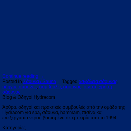
Continue reading
→
Posted in
Σάουνα / Sauna
|
Tagged
ασφάλεια σάουνας
,
οδηγός σάουνας
,
συμβουλές σάουνας
,
σωστή χρήση
σάουνας
Blog & Οδηγοί Hydracom
Άρθρα, οδηγοί και πρακτικές συμβουλές από την ομάδα της
Hydracom για spa, σάουνα, hammam, πισίνα και
επεξεργασία νερού βασισμένα σε εμπειρία από το 1994.
Kατηγορίες