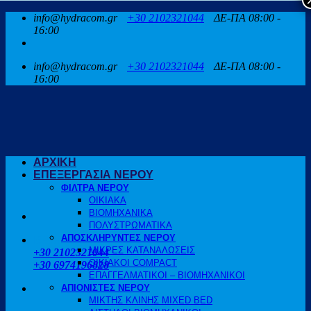
Μετάβαση
info@hydracom.gr
+30 2102321044
ΔΕ-ΠΑ 08:00 -
στο
16:00
περιεχόμενο
info@hydracom.gr
+30 2102321044
ΔΕ-ΠΑ 08:00 -
16:00
ΑΡΧΙΚΗ
ΕΠΕΞΕΡΓΑΣΙΑ ΝΕΡΟΥ
ΦΙΛΤΡΑ ΝΕΡΟΥ
ΟΙΚΙΑΚΑ
ΒΙΟΜΗΧΑΝΙΚΑ
ΠΟΛΥΣΤΡΩΜΑΤΙΚΑ
ΑΠΟΣΚΛΗΡΥΝΤΕΣ ΝΕΡΟΥ
ΚΑΛΕΣΤΕ ΜΑΣ
ΜΙΚΡΕΣ ΚΑΤΑΝΑΛΩΣΕΙΣ
+30 2102321044
ΟΙΚΙΑΚΟΙ COMPACT
+30 6974196828
ΕΠΑΓΓΕΛΜΑΤΙΚΟΙ – ΒΙΟΜΗΧΑΝΙΚΟΙ
ΑΠΙΟΝΙΣΤΕΣ ΝΕΡΟΥ
ΜΙΚΤΗΣ ΚΛΙΝΗΣ MIXED BED