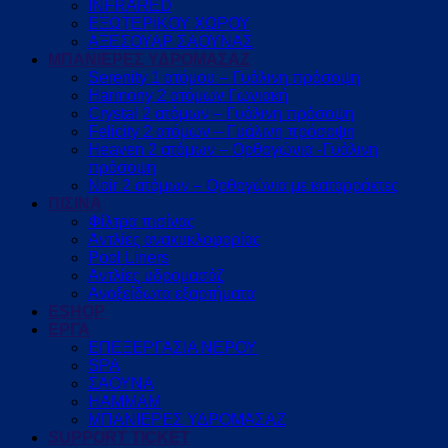
INFRARED
ΕΞΩΤΕΡΙΚΟΥ ΧΩΡΟΥ
ΑΞΕΣΟΥΑΡ ΣΑΟΥΝΑΣ
ΜΠΑΝΙΕΡΕΣ ΥΔΡΟΜΑΣΑΖ
Serenity 1 ατόμου – Γυάλινη πρόσοψη
Harmony 2 ατόμων Γωνιακή
Crystal 2 ατόμων – Γυάλινη πρόσοψη
Felicity 2 ατόμων – Γυάλινη πρόσοψη
Heaven 2 ατόμων – Ορθογώνια -Γυάλινη
πρόσοψη
Noir 2 ατόμων – Ορθογώνια με καταρράκτες
ΠΙΣΙΝΑ
Φίλτρα πισίνας
Αντλίες ανακυκλοφορίας
Pool Liners
Αντλίες υδρομασάζ
Ανοξείδωτα εξαρτήματα
ESHOP
ΕΡΓΑ
ΕΠΕΞΕΡΓΑΣΙΑ ΝΕΡΟΥ
SPA
ΣΑΟΥΝΑ
HAMMAM
ΜΠΑΝΙΕΡΕΣ ΥΔΡΟΜΑΣΑΖ
SUPPORT TICKET