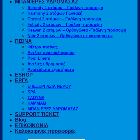
ΜΠΑΝΙΕΡΕΣ ΥΔΡΟΜΑΣΑΖ
Serenity 1 ατόμου – Γυάλινη πρόσοψη
Harmony 2 ατόμων Γωνιακή
Crystal 2 ατόμων – Γυάλινη πρόσοψη
Felicity 2 ατόμων – Γυάλινη πρόσοψη
Heaven 2 ατόμων – Ορθογώνια -Γυάλινη πρόσοψη
Noir 2 ατόμων – Ορθογώνια με καταρράκτες
ΠΙΣΙΝΑ
Φίλτρα πισίνας
Αντλίες ανακυκλοφορίας
Pool Liners
Αντλίες υδρομασάζ
Ανοξείδωτα εξαρτήματα
ESHOP
ΕΡΓΑ
ΕΠΕΞΕΡΓΑΣΙΑ ΝΕΡΟΥ
SPA
ΣΑΟΥΝΑ
HAMMAM
ΜΠΑΝΙΕΡΕΣ ΥΔΡΟΜΑΣΑΖ
SUPPORT TICKET
Blog
ΕΠΙΚΟΙΝΩΝΙΑ
Καλοκαιρινές προσφορές