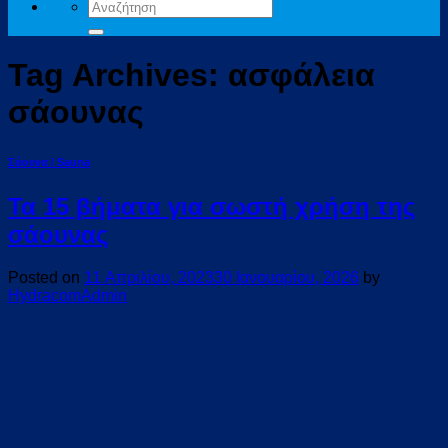
Αναζήτηση
για:
Tag Archives:
ασφάλεια
σάουνας
Σάουνα / Sauna
Τα 15 βήματα για σωστή χρήση της
σάουνας
Posted on
11 Απριλίου, 2023
30 Ιανουαρίου, 2026
by
HydracomAdmin