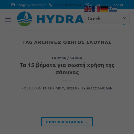
Μετάβαση
info@hydracom.gr
+30 2102321044
ΔΕ-ΠΑ 08:00 - 16:00
στο
περιεχόμενο
TAG ARCHIVES:
ΟΔΗΓΌΣ ΣΆΟΥΝΑΣ
ΣΆΟΥΝΑ / SAUNA
Τα 15 βήματα για σωστή χρήση της
σάουνας
POSTED ON
11 ΑΠΡΙΛΊΟΥ, 2023
BY
HYDRACOMADMIN
CONTINUE READING
→