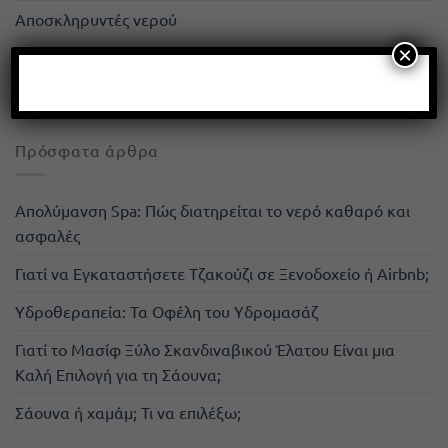
Αποσκληρυντές νερού
×
Επεξεργασία Νερού
Σάουνα / Sauna
Πρόσφατα άρθρα
Απολύμανση Spa: Πώς διατηρείται το νερό καθαρό και
ασφαλές
Γιατί να Εγκαταστήσετε Τζακούζι σε Ξενοδοχείο ή Airbnb;
Υδροθεραπεία: Τα Οφέλη του Υδρομασάζ
Γιατί το Μασίφ Ξύλο Σκανδιναβικού Έλατου Είναι μια
Καλή Επιλογή για τη Σάουνα;
Σάουνα ή χαμάμ; Τι να επιλέξω;