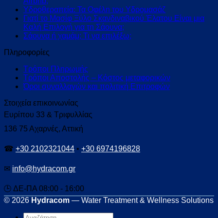
Airbnb;
Υδροθεραπεία: Τα Οφέλη του Υδρομασάζ
Γιατί το Μασίφ Ξύλο Σκανδιναβικού Έλατου Είναι μια
Καλή Επιλογή για τη Σάουνα;
Σάουνα ή χαμάμ; Τι να επιλέξω;
Πληροφορίες
Τρόποι Πληρωμής
Τρόποι Αποστολής – Κόστος μεταφορικών
Όροι συναλλαγών και πολιτική Επιτροφών
Στοιχεία επικοινωνίας
Ευρίπου 33 & Τριφυλλίας
136 75 Αχαρνές, Αττική
☎
+30 2102321044
•
+30 6974196828
✉
info@hydracom.gr
🕒 ΔΕ-ΠΑ 08:00 - 16:00
© 2026
Hydracom
— Water Treatment & Wellness Solutions
Αναζήτηση