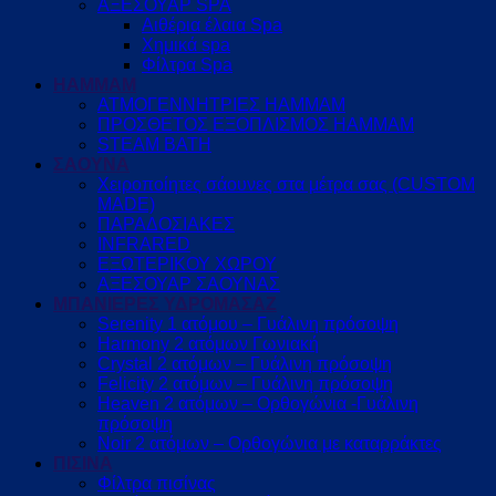
ΑΞΕΣΟΥΑΡ SPA
Αιθέρια έλαια Spa
Χημικά spa
Φίλτρα Spa
HAMMAM
ΑΤΜΟΓΕΝΝΗΤΡΙΕΣ HAMMAM
ΠΡΟΣΘΕΤΟΣ ΕΞΟΠΛΙΣΜΟΣ HAMMAM
STEAM BATH
ΣΑΟΥΝΑ
Χειροποίητες σάουνες στα μέτρα σας (CUSTOM
MADE)
ΠΑΡΑΔΟΣΙΑΚΕΣ
INFRARED
ΕΞΩΤΕΡΙΚΟΥ ΧΩΡΟΥ
ΑΞΕΣΟΥΑΡ ΣΑΟΥΝΑΣ
ΜΠΑΝΙΕΡΕΣ ΥΔΡΟΜΑΣΑΖ
Serenity 1 ατόμου – Γυάλινη πρόσοψη
Harmony 2 ατόμων Γωνιακή
Crystal 2 ατόμων – Γυάλινη πρόσοψη
Felicity 2 ατόμων – Γυάλινη πρόσοψη
Heaven 2 ατόμων – Ορθογώνια -Γυάλινη
πρόσοψη
Noir 2 ατόμων – Ορθογώνια με καταρράκτες
ΠΙΣΙΝΑ
Φίλτρα πισίνας