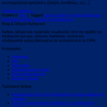
να επηρεάζεται αρνητικά η ζήτηση. Αντιθέτως, οι […]
Continue reading
→
Posted in
Spa
|
Tagged
spa σε airbnb
,
επαγγελματικό spa
,
επένδυση ευεξίας
,
τζακούζι για ξενοδοχεία
Blog & Οδηγοί Hydracom
Άρθρα, οδηγοί και πρακτικές συμβουλές από την ομάδα της
Hydracom για spa, σάουνα, hammam, πισίνα και
επεξεργασία νερού βασισμένα σε εμπειρία από το 1994.
Kατηγορίες
Hammam
Spa
Απιονιστές
Αποσκληρυντές νερού
Επεξεργασία Νερού
Σάουνα / Sauna
Πρόσφατα άρθρα
Απολύμανση Spa: Πώς διατηρείται το νερό καθαρό και
ασφαλές
Γιατί να Εγκαταστήσετε Τζακούζι σε Ξενοδοχείο ή