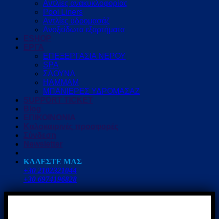
Αντλίες ανακυκλοφορίας
Pool Liners
Αντλίες υδρομασάζ
Ανοξείδωτα εξαρτήματα
ESHOP
ΕΡΓΑ
ΕΠΕΞΕΡΓΑΣΙΑ ΝΕΡΟΥ
SPA
ΣΑΟΥΝΑ
HAMMAM
ΜΠΑΝΙΕΡΕΣ ΥΔΡΟΜΑΣΑΖ
SUPPORT TICKET
Blog
ΕΠΙΚΟΙΝΩΝΙΑ
Καλοκαιρινές προσφορές
Σύνδεση
Newsletter
ΚΑΛΕΣΤΕ ΜΑΣ
+30 2102321044
+30 6974196828