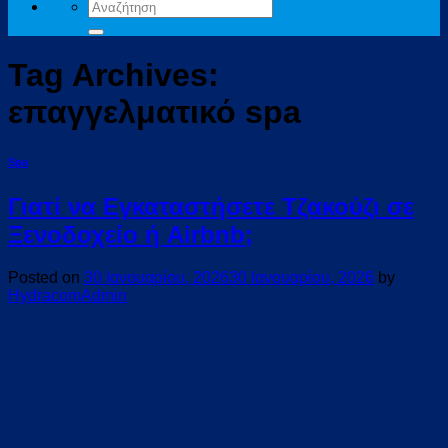
Αναζήτηση
για:
Tag Archives:
επαγγελματικό spa
Spa
Γιατί να Εγκαταστήσετε Τζακούζι σε
Ξενοδοχείο ή Airbnb;
Posted on
30 Ιανουαρίου, 2026
30 Ιανουαρίου, 2026
by
HydracomAdmin