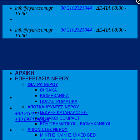
Μετάβαση
info@hydracom.gr
+30 2102321044
ΔΕ-ΠΑ 08:00 -
στο
16:00
περιεχόμενο
info@hydracom.gr
+30 2102321044
ΔΕ-ΠΑ 08:00 -
16:00
ΑΡΧΙΚΗ
ΕΠΕΞΕΡΓΑΣΙΑ ΝΕΡΟΥ
ΦΙΛΤΡΑ ΝΕΡΟΥ
ΟΙΚΙΑΚΑ
ΒΙΟΜΗΧΑΝΙΚΑ
ΠΟΛΥΣΤΡΩΜΑΤΙΚΑ
ΑΠΟΣΚΛΗΡΥΝΤΕΣ ΝΕΡΟΥ
ΚΑΛΕΣΤΕ ΜΑΣ
ΜΙΚΡΕΣ ΚΑΤΑΝΑΛΩΣΕΙΣ
+30 2102321044
ΟΙΚΙΑΚΟΙ COMPACT
+30 6974196828
ΕΠΑΓΓΕΛΜΑΤΙΚΟΙ – ΒΙΟΜΗΧΑΝΙΚΟΙ
ΑΠΙΟΝΙΣΤΕΣ ΝΕΡΟΥ
ΜΙΚΤΗΣ ΚΛΙΝΗΣ MIXED BED