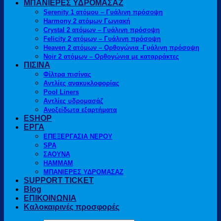
ΜΠΑΝΙΕΡΕΣ ΥΔΡΟΜΑΣΑΖ
Serenity 1 ατόμου – Γυάλινη πρόσοψη
Harmony 2 ατόμων Γωνιακή
Crystal 2 ατόμων – Γυάλινη πρόσοψη
Felicity 2 ατόμων – Γυάλινη πρόσοψη
Heaven 2 ατόμων – Ορθογώνια -Γυάλινη πρόσοψη
Noir 2 ατόμων – Ορθογώνια με καταρράκτες
ΠΙΣΙΝΑ
Φίλτρα πισίνας
Αντλίες ανακυκλοφορίας
Pool Liners
Αντλίες υδρομασάζ
Ανοξείδωτα εξαρτήματα
ESHOP
ΕΡΓΑ
ΕΠΕΞΕΡΓΑΣΙΑ ΝΕΡΟΥ
SPA
ΣΑΟΥΝΑ
HAMMAM
ΜΠΑΝΙΕΡΕΣ ΥΔΡΟΜΑΣΑΖ
SUPPORT TICKET
Blog
ΕΠΙΚΟΙΝΩΝΙΑ
Καλοκαιρινές προσφορές