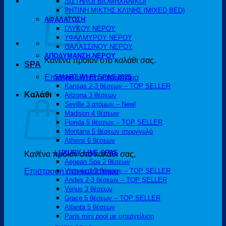
ΔΙΣΤΗΛΟΙ ΒΙΟΜΗΧΑΝΙΚΟΙ
ΡΗΤΙΝΗ ΜΙΚΤΗΣ ΚΛΙΝΗΣ (MIXED BED)
ΑΦΑΛΑΤΩΣΗ
ΓΛΥΚΟΥ ΝΕΡΟΥ
ΥΦΑΛΜΥΡΟΥ ΝΕΡΟΥ
ΘΑΛΑΣΣΙΝΟΥ ΝΕΡΟΥ
ΑΠΟΛΥΜΑΝΣΗ ΝΕΡΟΥ
Κανένα προϊόν στο καλάθι σας.
SPA
Επιστροφή στο κατάστημα
SMART WI-FI SPAS 2025
Kansas 2-3 θέσεων – TOP SELLER
Καλάθι
Arizona 3 θέσεων
Seville 3 ατόμων – New!
Madison 4 θέσεων
Florida 5 θέσεων – TOP SELLER
Montana 5 θέσεων στρογγυλό
Athens 6 θέσεων
LUXURY LINE SPAS
Κανένα προϊόν στο καλάθι σας.
Aegean Spa 2 θέσεων
Επιστροφή στο κατάστημα
Victoria 2-3 θέσεων – TOP SELLER
Andes 2-3 θέσεων – TOP SELLER
Venus 3 θέσεων
Grace 5 θέσεων – TOP SELLER
Atlanta 5 θέσεων
Paris mini pool με υπερχείλιση