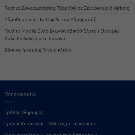
Γιατί να Εγκαταστήσετε Τζακούζι σε Ξενοδοχείο ή Airbnb;
Υδροθεραπεία: Τα Οφέλη του Υδρομασάζ
Γιατί το Μασίφ Ξύλο Σκανδιναβικού Έλατου Είναι μια
Καλή Επιλογή για τη Σάουνα;
Σάουνα ή χαμάμ; Τι να επιλέξω;
Πληροφορίες
Τρόποι Πληρωμής
Τρόποι Αποστολής – Κόστος μεταφορικών
Όροι συναλλαγών και πολιτική Επιτροφών