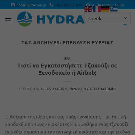
Μετάβαση
info@hydracom.gr
+30 2102321044
ΔΕ-ΠΑ 08:00 - 16:00
στο
περιεχόμενο
TAG ARCHIVES:
ΕΠΈΝΔΥΣΗ ΕΥΕΞΊΑΣ
SPA
Γιατί να Εγκαταστήσετε Τζακούζι σε
Ξενοδοχείο ή Airbnb;
POSTED ON
30 ΙΑΝΟΥΑΡΊΟΥ, 2026
BY
HYDRACOMADMIN
1. Αύξηση της αξίας και της τιμής ενοικίασης – με θετική
αποδοχή από τους επισκέπτες Η προσθήκη ενός τζακούζι
ενισχύει σημαντικά την αντιληπτή ποιότητα και την εικόνα