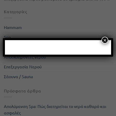
Kατηγορίες
Hammam
Spa
×
Απιονιστές
Αποσκληρυντές νερού
Επεξεργασία Νερού
Σάουνα / Sauna
Πρόσφατα άρθρα
Απολύμανση Spa: Πώς διατηρείται το νερό καθαρό και
ασφαλές