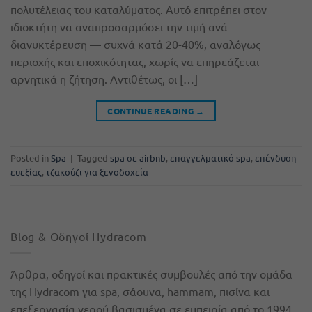
πολυτέλειας του καταλύματος. Αυτό επιτρέπει στον
ιδιοκτήτη να αναπροσαρμόσει την τιμή ανά
διανυκτέρευση — συχνά κατά 20-40%, αναλόγως
περιοχής και εποχικότητας, χωρίς να επηρεάζεται
αρνητικά η ζήτηση. Αντιθέτως, οι […]
CONTINUE READING
→
Posted in
Spa
|
Tagged
spa σε airbnb
,
επαγγελματικό spa
,
επένδυση
ευεξίας
,
τζακούζι για ξενοδοχεία
Blog & Οδηγοί Hydracom
Άρθρα, οδηγοί και πρακτικές συμβουλές από την ομάδα
της Hydracom για spa, σάουνα, hammam, πισίνα και
επεξεργασία νερού βασισμένα σε εμπειρία από το 1994.