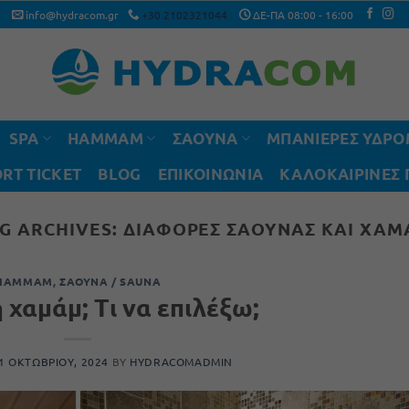
info@hydracom.gr
+30 2102321044
ΔΕ-ΠΑ 08:00 - 16:00
SPA
HAMMAM
ΣΑΟΥΝΑ
ΜΠΑΝΙΕΡΕΣ ΥΔΡ
RT TICKET
BLOG
ΕΠΙΚΟΙΝΩΝΙΑ
ΚΑΛΟΚΑΙΡΙΝΈΣ
G ARCHIVES:
ΔΙΑΦΟΡΈΣ ΣΆΟΥΝΑΣ ΚΑΙ ΧΑ
HAMMAM
,
ΣΆΟΥΝΑ / SAUNA
 χαμάμ; Τι να επιλέξω;
1 ΟΚΤΩΒΡΊΟΥ, 2024
BY
HYDRACOMADMIN