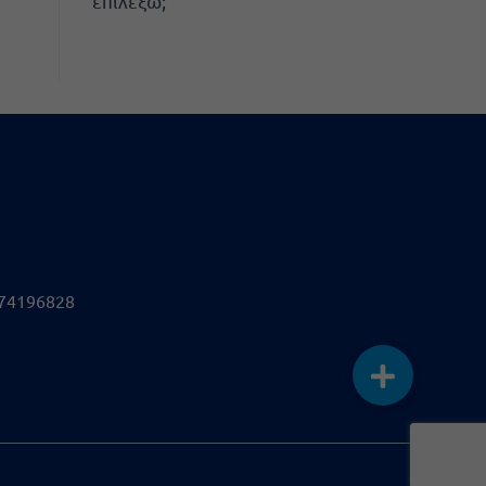
επιλέξω;
74196828