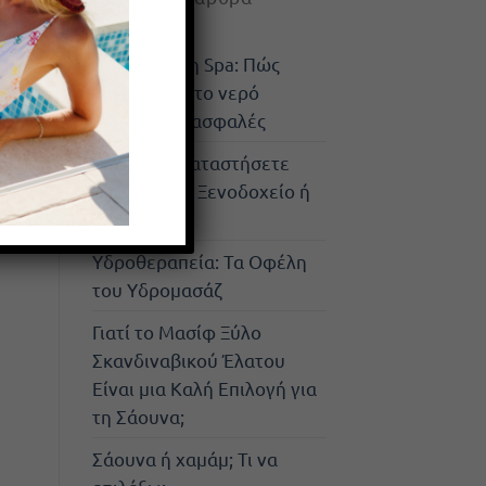
Απολύμανση Spa: Πώς
διατηρείται το νερό
καθαρό και ασφαλές
Γιατί να Εγκαταστήσετε
Τζακούζι σε Ξενοδοχείο ή
Airbnb;
Υδροθεραπεία: Τα Οφέλη
του Υδρομασάζ
Γιατί το Μασίφ Ξύλο
Σκανδιναβικού Έλατου
Είναι μια Καλή Επιλογή για
τη Σάουνα;
Σάουνα ή χαμάμ; Τι να