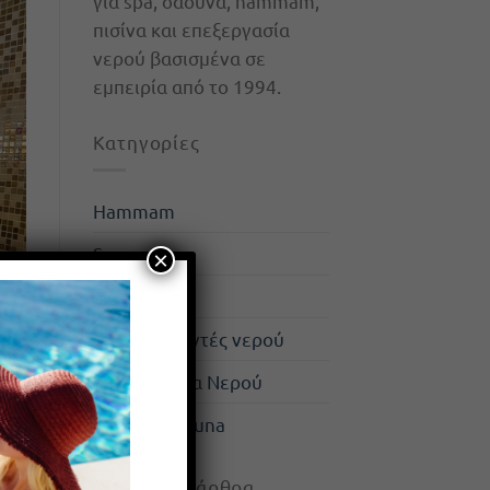
για spa, σάουνα, hammam,
πισίνα και επεξεργασία
νερού βασισμένα σε
εμπειρία από το 1994.
Kατηγορίες
Hammam
Spa
×
Απιονιστές
Αποσκληρυντές νερού
Επεξεργασία Νερού
Σάουνα / Sauna
Πρόσφατα άρθρα