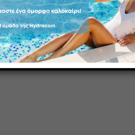
CONTINUE READING
→
φορές σάουνας και χαμάμ
,
θεραπεία με ατμό
,
ξηρή θερμότητα
,
σύγκριση