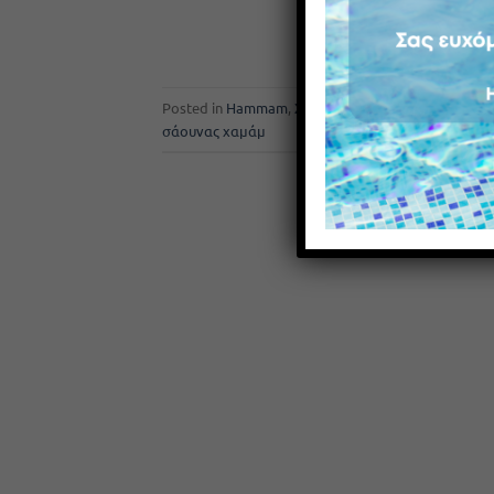
Posted in
Hammam
,
Σάουνα / Sauna
|
Tagged
δια
σάουνας χαμάμ