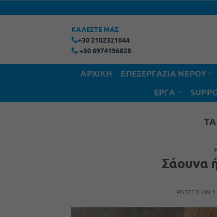
Μετάβαση
στο
ΚΑΛΕΣΤΕ ΜΑΣ
περιεχόμενο
+30 2102321044
+30 6974196828
ΑΡΧΙΚΗ
ΕΠΕΞΕΡΓΑΣΙΑ ΝΕΡΟΥ
ΕΡΓΑ
SUPPO
TA
Σάουνα ή
POSTED ON
1