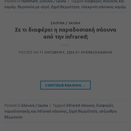
Posted in
Hammam
,
Σάουνα / Sauna
|
Tagged
διαφορές σάουνας και
χαμάμ
,
θεραπεία με ατμό
,
ξηρή θερμότητα
,
σύγκριση σάουνας χαμάμ
ΣΆΟΥΝΑ / SAUNA
Σε τι διαφέρει η παραδοσιακή σάουνα
από την infrared;
POSTED ON
11 ΟΚΤΩΒΡΊΟΥ, 2024
BY
HYDRACOMADMIN
CONTINUE READING
→
Posted in
Σάουνα / Sauna
|
Tagged
infrared σάουνα
,
διαφορές
παραδοσιακής και infrared σάουνας
,
ξηρή θερμότητα
,
υπέρυθρη
θέρμανση