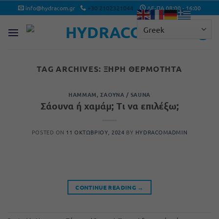
Μετάβαση
info@hydracom.gr
+30 2102321044
ΔΕ-ΠΑ 08:00 - 16:00
στο
περιεχόμενο
TAG ARCHIVES:
ΞΗΡΉ ΘΕΡΜΌΤΗΤΑ
HAMMAM
,
ΣΆΟΥΝΑ / SAUNA
Σάουνα ή χαμάμ; Τι να επιλέξω;
POSTED ON
11 ΟΚΤΩΒΡΊΟΥ, 2024
BY
HYDRACOMADMIN
CONTINUE READING
→