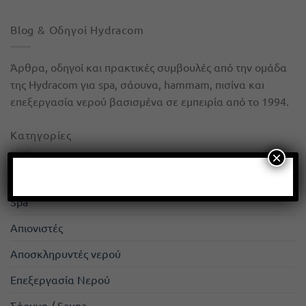
Blog & Οδηγοί Hydracom
Άρθρα, οδηγοί και πρακτικές συμβουλές από την ομάδα
της Hydracom για spa, σάουνα, hammam, πισίνα και
επεξεργασία νερού βασισμένα σε εμπειρία από το 1994.
Kατηγορίες
×
Hammam
Spa
Απιονιστές
Αποσκληρυντές νερού
Επεξεργασία Νερού
Σάουνα / Sauna