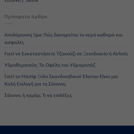
Πρόσφατα άρθρα
Απολύμανση Spa: Πώς διατηρείται το νερό καθαρό και
ασφαλές
Γιατί να Εγκαταστήσετε Τζακούζι σε Ξενοδοχείο ή Airbnb;
Υδροθεραπεία: Τα Οφέλη του Υδρομασάζ
Γιατί το Μασίφ Ξύλο Σκανδιναβικού Έλατου Είναι μια
Καλή Επιλογή για τη Σάουνα;
Σάουνα ή χαμάμ; Τι να επιλέξω;