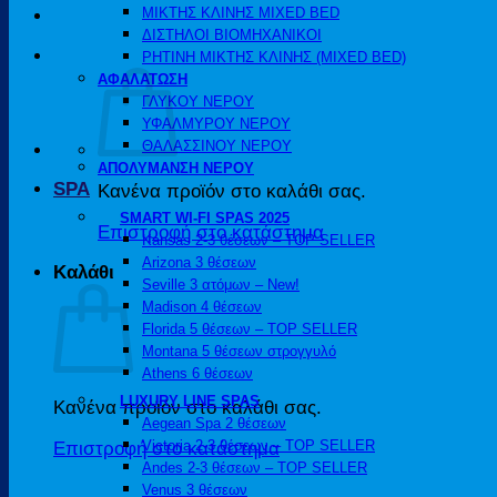
ΜΙΚΤΗΣ ΚΛΙΝΗΣ MIXED BED
ΔΙΣΤΗΛΟΙ ΒΙΟΜΗΧΑΝΙΚΟΙ
ΡΗΤΙΝΗ ΜΙΚΤΗΣ ΚΛΙΝΗΣ (MIXED BED)
ΑΦΑΛΑΤΩΣΗ
ΓΛΥΚΟΥ ΝΕΡΟΥ
ΥΦΑΛΜΥΡΟΥ ΝΕΡΟΥ
ΘΑΛΑΣΣΙΝΟΥ ΝΕΡΟΥ
ΑΠΟΛΥΜΑΝΣΗ ΝΕΡΟΥ
SPA
Κανένα προϊόν στο καλάθι σας.
SMART WI-FI SPAS 2025
Επιστροφή στο κατάστημα
Kansas 2-3 θέσεων – TOP SELLER
Arizona 3 θέσεων
Καλάθι
Seville 3 ατόμων – New!
Madison 4 θέσεων
Florida 5 θέσεων – TOP SELLER
Montana 5 θέσεων στρογγυλό
Athens 6 θέσεων
LUXURY LINE SPAS
Κανένα προϊόν στο καλάθι σας.
Aegean Spa 2 θέσεων
Victoria 2-3 θέσεων – TOP SELLER
Επιστροφή στο κατάστημα
Andes 2-3 θέσεων – TOP SELLER
Venus 3 θέσεων