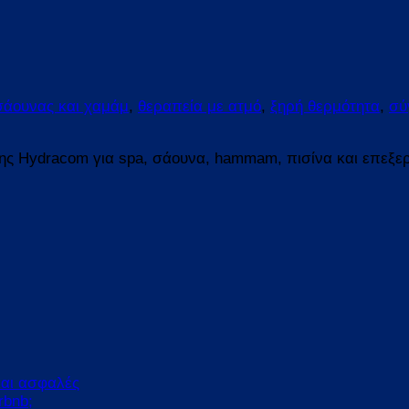
σάουνας και χαμάμ
,
θεραπεία με ατμό
,
ξηρή θερμότητα
,
σύ
της Hydracom για spa, σάουνα, hammam, πισίνα και επεξε
και ασφαλές
rbnb;