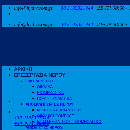
Μετάβαση
info@hydracom.gr
+30 2102321044
ΔΕ-ΠΑ 08:00 - 
στο
περιεχόμενο
info@hydracom.gr
+30 2102321044
ΔΕ-ΠΑ 08:00 - 
ΑΡΧΙΚΗ
ΕΠΕΞΕΡΓΑΣΙΑ ΝΕΡΟΥ
ΦΙΛΤΡΑ ΝΕΡΟΥ
ΟΙΚΙΑΚΑ
ΒΙΟΜΗΧΑΝΙΚΑ
ΠΟΛΥΣΤΡΩΜΑΤΙΚΑ
ΑΠΟΣΚΛΗΡΥΝΤΕΣ ΝΕΡΟΥ
ΜΙΚΡΕΣ ΚΑΤΑΝΑΛΩΣΕΙΣ
ΚΑΛΕΣΤΕ ΜΑΣ
ΟΙΚΙΑΚΟΙ COMPACT
+30 2102321044
ΕΠΑΓΓΕΛΜΑΤΙΚΟΙ – ΒΙΟΜΗΧΑΝΙΚΟΙ
+30 6974196828
ΑΠΙΟΝΙΣΤΕΣ ΝΕΡΟΥ