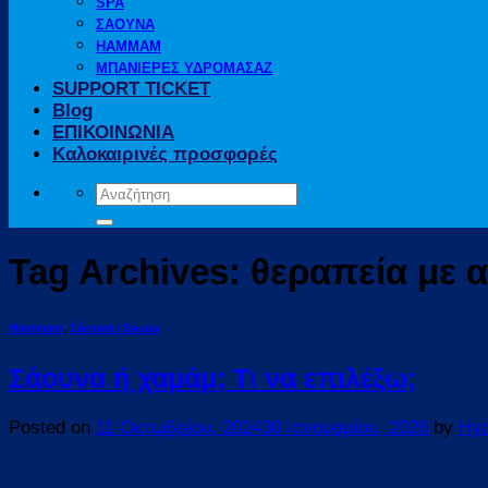
SPA
ΣΑΟΥΝΑ
HAMMAM
ΜΠΑΝΙΕΡΕΣ ΥΔΡΟΜΑΣΑΖ
SUPPORT TICKET
Blog
ΕΠΙΚΟΙΝΩΝΙΑ
Καλοκαιρινές προσφορές
Αναζήτηση
για:
Tag Archives:
θεραπεία με 
Hammam
,
Σάουνα / Sauna
Σάουνα ή χαμάμ; Τι να επιλέξω;
Posted on
11 Οκτωβρίου, 2024
30 Ιανουαρίου, 2026
by
Hy