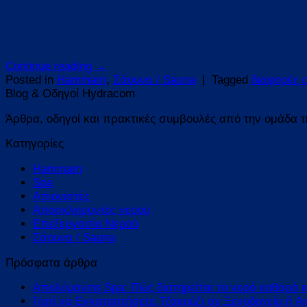
Continue reading
→
Posted in
Hammam
,
Σάουνα / Sauna
|
Tagged
διαφορές 
Blog & Οδηγοί Hydracom
Άρθρα, οδηγοί και πρακτικές συμβουλές από την ομάδα 
Kατηγορίες
Hammam
Spa
Απιονιστές
Αποσκληρυντές νερού
Επεξεργασία Νερού
Σάουνα / Sauna
Πρόσφατα άρθρα
Απολύμανση Spa: Πώς διατηρείται το νερό καθαρό 
Γιατί να Εγκαταστήσετε Τζακούζι σε Ξενοδοχείο ή Ai