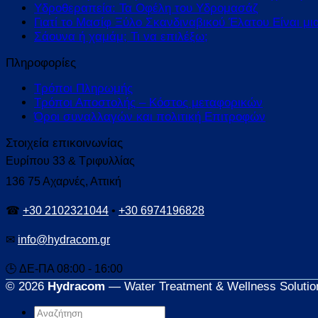
Υδροθεραπεία: Τα Οφέλη του Υδρομασάζ
Γιατί το Μασίφ Ξύλο Σκανδιναβικού Έλατου Είναι μι
Σάουνα ή χαμάμ; Τι να επιλέξω;
Πληροφορίες
Τρόποι Πληρωμής
Τρόποι Αποστολής – Κόστος μεταφορικών
Όροι συναλλαγών και πολιτική Επιτροφών
Στοιχεία επικοινωνίας
Ευρίπου 33 & Τριφυλλίας
136 75 Αχαρνές, Αττική
☎
+30 2102321044
•
+30 6974196828
✉
info@hydracom.gr
🕒 ΔΕ-ΠΑ 08:00 - 16:00
© 2026
Hydracom
— Water Treatment & Wellness Solutio
Αναζήτηση